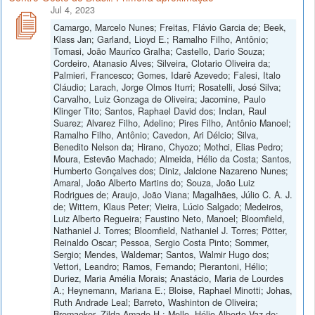
Jul 4, 2023
Camargo, Marcelo Nunes; Freitas, Flávio Garcia de; Beek,
Klass Jan; Garland, Lioyd E.; Ramalho Filho, Antônio;
Tomasi, João Mauríco Gralha; Castello, Dario Souza;
Cordeiro, Atanasio Alves; Silveira, Clotario Oliveira da;
Palmieri, Francesco; Gomes, Idarê Azevedo; Falesi, Italo
Cláudio; Larach, Jorge Olmos Iturri; Rosatelli, José Silva;
Carvalho, Luiz Gonzaga de Oliveira; Jacomine, Paulo
Klinger Tito; Santos, Raphael David dos; Inclan, Raul
Suarez; Alvarez Filho, Adelino; Pires Filho, Antônio Manoel;
Ramalho Filho, Antônio; Cavedon, Ari Délcio; Silva,
Benedito Nelson da; Hirano, Chyozo; Mothci, Elias Pedro;
Moura, Estevão Machado; Almeida, Hélio da Costa; Santos,
Humberto Gonçalves dos; Diniz, Jalcione Nazareno Nunes;
Amaral, João Alberto Martins do; Souza, João Luiz
Rodrigues de; Araujo, João Viana; Magalhães, Júlio C. A. J.
de; Wittern, Klaus Peter; Vieira, Lúcio Salgado; Medeiros,
Luiz Alberto Regueira; Faustino Neto, Manoel; Bloomfield,
Nathaniel J. Torres; Bloomfield, Nathaniel J. Torres; Pötter,
Reinaldo Oscar; Pessoa, Sergio Costa Pinto; Sommer,
Sergio; Mendes, Waldemar; Santos, Walmir Hugo dos;
Vettori, Leandro; Ramos, Fernando; Pierantoni, Hélio;
Duriez, Maria Amélia Morais; Anastácio, Maria de Lourdes
A.; Heynemann, Mariana E.; Bloise, Raphael Minotti; Johas,
Ruth Andrade Leal; Barreto, Washinton de Oliveira;
Bremaeker, Zilda Amado H.; Mello, Hélio Alberto Vaz de;