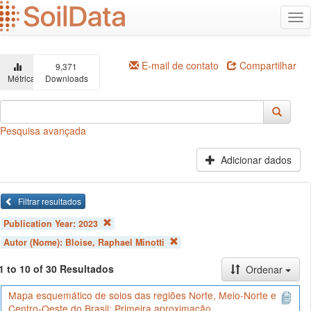
Ir
Alt
para
na
o
conteúdo
principal
E-mail de contato
Compartilhar
9,371
Métricas
Downloads
Pesquisa avançada
Adicionar dados
Filtrar resultados
Publication Year:
2023
Autor (Nome):
Bloise, Raphael Minotti
1 to 10 of 30 Resultados
Ordenar
Mapa esquemático de solos das regiões Norte, Meio-Norte e
Centro-Oeste do Brasil: Primeira aproximação