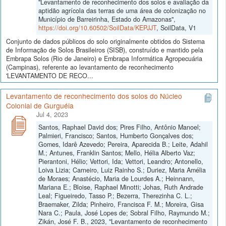
"Levantamento de reconhecimento dos solos e avaliação da
aptidão agrícola das terras de uma área de colonização no
Município de Barreirinha, Estado do Amazonas",
https://doi.org/10.60502/SoilData/KEPJJT
, SoilData, V1
Conjunto de dados públicos do solo originalmente obtidos do Sistema
de Informação de Solos Brasileiros (SISB), construído e mantido pela
Embrapa Solos (Rio de Janeiro) e Embrapa Informática Agropecuária
(Campinas), referente ao levantamento de reconhecimento
'LEVANTAMENTO DE RECO...
Levantamento de reconhecimento dos solos do Núcleo
Colonial de Gurguéia
Jul 4, 2023
Santos, Raphael David dos; Pires Filho, Antônio Manoel;
Palmieri, Francisco; Santos, Humberto Gonçalves dos;
Gomes, Idarê Azevedo; Pereira, Aparecida B.; Leite, Adahil
M.; Antunes, Franklin Santos; Mello, Hélia Alberto Vaz;
Pierantoni, Hélio; Vettori, Ida; Vettori, Leandro; Antonello,
Loiva Lizia; Carneiro, Luiz Rainho S.; Duriez, Maria Amélia
de Moraes; Anastécio, Maria de Lourdes A.; Heinnann,
Mariana E.; Bloise, Raphael Minotti; Johas, Ruth Andrade
Leal; Figueiredo, Tasso P.; Bezerra, Therezinha C. L.;
Braemaker, Zilda; Pinheiro, Francisca F. M.; Moreira, Gisa
Nara C.; Paula, José Lopes de; Sobral Filho, Raymundo M.;
Zikán, José F. B., 2023, "Levantamento de reconhecimento