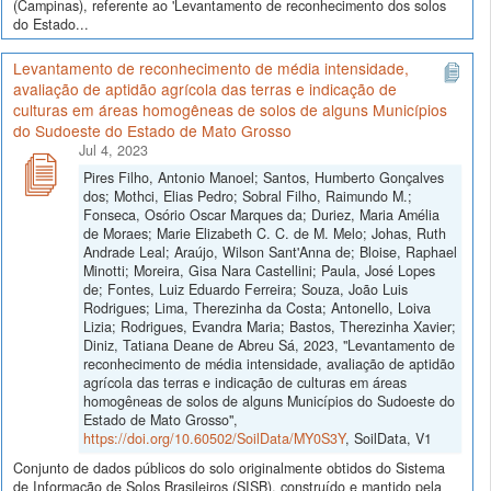
(Campinas), referente ao 'Levantamento de reconhecimento dos solos
do Estado...
Levantamento de reconhecimento de média intensidade,
avaliação de aptidão agrícola das terras e indicação de
culturas em áreas homogêneas de solos de alguns Municípios
do Sudoeste do Estado de Mato Grosso
Jul 4, 2023
Pires Filho, Antonio Manoel; Santos, Humberto Gonçalves
dos; Mothci, Elias Pedro; Sobral Filho, Raimundo M.;
Fonseca, Osório Oscar Marques da; Duriez, Maria Amélia
de Moraes; Marie Elizabeth C. C. de M. Melo; Johas, Ruth
Andrade Leal; Araújo, Wilson Sant'Anna de; Bloise, Raphael
Minotti; Moreira, Gisa Nara Castellini; Paula, José Lopes
de; Fontes, Luiz Eduardo Ferreira; Souza, João Luis
Rodrigues; Lima, Therezinha da Costa; Antonello, Loiva
Lizia; Rodrigues, Evandra Maria; Bastos, Therezinha Xavier;
Diniz, Tatiana Deane de Abreu Sá, 2023, "Levantamento de
reconhecimento de média intensidade, avaliação de aptidão
agrícola das terras e indicação de culturas em áreas
homogêneas de solos de alguns Municípios do Sudoeste do
Estado de Mato Grosso",
https://doi.org/10.60502/SoilData/MY0S3Y
, SoilData, V1
Conjunto de dados públicos do solo originalmente obtidos do Sistema
de Informação de Solos Brasileiros (SISB), construído e mantido pela