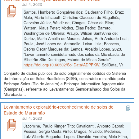
Jul 4, 2023
Santos, Humberto Gonçalves dos; Calderano Filho, Braz;
Melo, Marie Elisabeth Christine Claessen de Magalhẽs;
Carvalho Júnior, Waldir de; Chagas, César da Silva;
Wittern, Klaus Peter; Mothci, Elias Pedro; Barreto,
Washington de Oliveira; Araújo, Wilson Sant'Anna de;
Duriez, Maria Amélia de Moraes; Johas, Ruth Andrade Leal;
Paula, José Lopes de; Antonello, Loiva Lizia; Fonseca,
Osório Oscar Marques da; Lemos, Aroaldo Lopes, 2023,
"Levantamento semidetalhado dos solos da Microbacia do
Ribeirão São Domingos, Estado de Minas Gerais",
https://doi.org/10.60502/SoilData/ADPFKW
, SoilData, V1
Conjunto de dados públicos do solo originalmente obtidos do Sistema
de Informação de Solos Brasileiros (SISB), construído e mantido pela
Embrapa Solos (Rio de Janeiro) e Embrapa Informática Agropecuária
(Campinas), referente ao 'Levantamento Semidetalhado dos Solos da
Microbacia...
Levantamento exploratório-reconhecimento de solos do
Estado do Maranhão
Jul 4, 2023
Jacomine, Paulo Klinger Tito; Cavalcanti, Anionto Cabral;
Pessoa, Sergio Costa Pinto; Brugos, Nivaldo; Medeiros,
Luiz Alberto Regueira; Lopes, Osvaldo Ferreira; Mélo Filho,