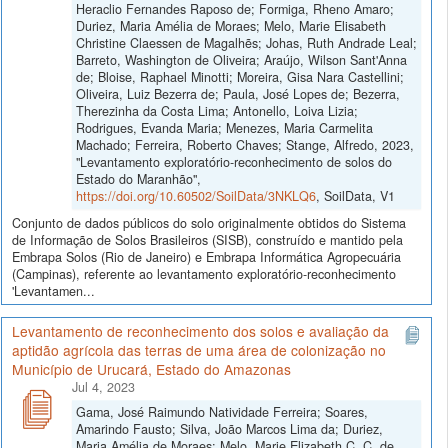
Heraclio Fernandes Raposo de; Formiga, Rheno Amaro;
Duriez, Maria Amélia de Moraes; Melo, Marie Elisabeth
Christine Claessen de Magalhẽs; Johas, Ruth Andrade Leal;
Barreto, Washington de Oliveira; Araújo, Wilson Sant'Anna
de; Bloise, Raphael Minotti; Moreira, Gisa Nara Castellini;
Oliveira, Luiz Bezerra de; Paula, José Lopes de; Bezerra,
Therezinha da Costa Lima; Antonello, Loiva Lizia;
Rodrigues, Evanda Maria; Menezes, Maria Carmelita
Machado; Ferreira, Roberto Chaves; Stange, Alfredo, 2023,
"Levantamento exploratório-reconhecimento de solos do
Estado do Maranhão",
https://doi.org/10.60502/SoilData/3NKLQ6
, SoilData, V1
Conjunto de dados públicos do solo originalmente obtidos do Sistema
de Informação de Solos Brasileiros (SISB), construído e mantido pela
Embrapa Solos (Rio de Janeiro) e Embrapa Informática Agropecuária
(Campinas), referente ao levantamento exploratório-reconhecimento
'Levantamen...
Levantamento de reconhecimento dos solos e avaliação da
aptidão agrícola das terras de uma área de colonização no
Município de Urucará, Estado do Amazonas
Jul 4, 2023
Gama, José Raimundo Natividade Ferreira; Soares,
Amarindo Fausto; Silva, João Marcos Lima da; Duriez,
Maria Amélia de Moraes; Melo, Marie Elizabeth C. C. de