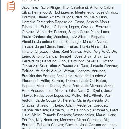
Jacomine, Paulo Klinger Tito; Cavalcanti, Anionto Cabral;
Silva, Fernando B. Rodrigues e; Montenegro, José Onaldo;
Formiga, Rheno Amaro; Burgos, Nivaldo; Mélo Filho,
Heraclio Fernandes Raposo de; Costa, Arnaldo Moniz
Ribeiro da; Suhett, Gilberto; Lopes, Osvaldo Ferreira;
Oliveira, Vilmar de; Pessoa, Sergio Costa Pinto; Lima,
Paulo Cardoso de; Medeiros, Luiz Alberto Regueira;
Almeida, Jeronimo Cunha; Camargo, Marcelo Nunes;
Larach, Jorge Olmos Iturri; Freitas, Flávio Garcia de;
Hirano, Chyozo; Inclan, Raul Suarez; Melo, Acry A. O. De;
Leão, Antônio Carlos; Rosatelli, José Silva; Silva, Luiz
Ferreira da; Carvalho Filho, Raimundo; Silveira, Clotário
Olivier da; Silva, Aluisio Pereira da; Reis, Jurandir Gondim;
Beltrão, Valdir de Araújo; Vettori, Leandro; Antunes,
Franklin dos Santos; Anastácio, Maria de Lourdes A.;
Pierantoni, Hélio; Barreto, Therezinha de O.; Bloise,
Raphael Minotti; Duriez, Maria Amélia de Moraes; Johas,
Ruth Andrade Leal; Moreira, Gisa Nara C.; Dynia, José
Flávio; Paula, José Lopes de; Mello, Hélia Alberto Vaz;
Vettori, Ida de Souza S.; Pereira, Maria Aparecida B.;
Chagas, Sinézio F.; Leite, Adahil Medeiros; Cardoso,
Manoel da Silve; Carneiro, Luiz Rainho S.; Antonello, Loiva
Lizia; Mello, Zenaide Fonseca; Vasconcellos, Maria Lucia;
Porfírio, Ney Hamilton; Meneses, Maria Carmelita M.;
Ferreira, Roberta Chaves; Oliveira, José Corsino de, 2023,