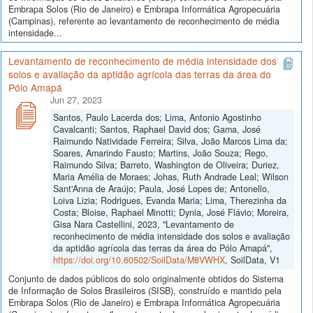
Embrapa Solos (Rio de Janeiro) e Embrapa Informática Agropecuária
(Campinas), referente ao levantamento de reconhecimento de média
intensidade...
Levantamento de reconhecimento de média intensidade dos
solos e avaliação da aptidão agrícola das terras da área do
Pólo Amapá
Jun 27, 2023
Santos, Paulo Lacerda dos; Lima, Antonio Agostinho
Cavalcanti; Santos, Raphael David dos; Gama, José
Raimundo Natividade Ferreira; Silva, João Marcos Lima da;
Soares, Amarindo Fausto; Martins, João Souza; Rego,
Raimundo Silva; Barreto, Washington de Oliveira; Duriez,
Maria Amélia de Moraes; Johas, Ruth Andrade Leal; Wilson
Sant'Anna de Araújo; Paula, José Lopes de; Antonello,
Loiva Lizia; Rodrigues, Evanda Maria; Lima, Therezinha da
Costa; Bloise, Raphael Minotti; Dynia, José Flávio; Moreira,
Gisa Nara Castellini, 2023, "Levantamento de
reconhecimento de média intensidade dos solos e avaliação
da aptidão agrícola das terras da área do Pólo Amapá",
https://doi.org/10.60502/SoilData/M8VWHX
, SoilData, V1
Conjunto de dados públicos do solo originalmente obtidos do Sistema
de Informação de Solos Brasileiros (SISB), construído e mantido pela
Embrapa Solos (Rio de Janeiro) e Embrapa Informática Agropecuária