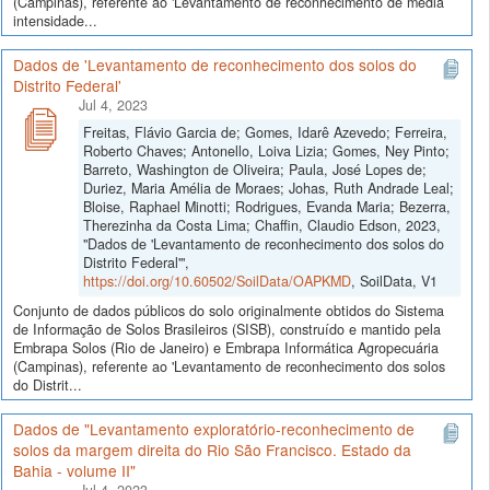
(Campinas), referente ao 'Levantamento de reconhecimento de média
intensidade...
Dados de 'Levantamento de reconhecimento dos solos do
Distrito Federal'
Jul 4, 2023
Freitas, Flávio Garcia de; Gomes, Idarê Azevedo; Ferreira,
Roberto Chaves; Antonello, Loiva Lizia; Gomes, Ney Pinto;
Barreto, Washington de Oliveira; Paula, José Lopes de;
Duriez, Maria Amélia de Moraes; Johas, Ruth Andrade Leal;
Bloise, Raphael Minotti; Rodrigues, Evanda Maria; Bezerra,
Therezinha da Costa Lima; Chaffin, Claudio Edson, 2023,
"Dados de 'Levantamento de reconhecimento dos solos do
Distrito Federal'",
https://doi.org/10.60502/SoilData/OAPKMD
, SoilData, V1
Conjunto de dados públicos do solo originalmente obtidos do Sistema
de Informação de Solos Brasileiros (SISB), construído e mantido pela
Embrapa Solos (Rio de Janeiro) e Embrapa Informática Agropecuária
(Campinas), referente ao 'Levantamento de reconhecimento dos solos
do Distrit...
Dados de "Levantamento exploratório-reconhecimento de
solos da margem direita do Rio São Francisco. Estado da
Bahia - volume II"
Jul 4, 2023