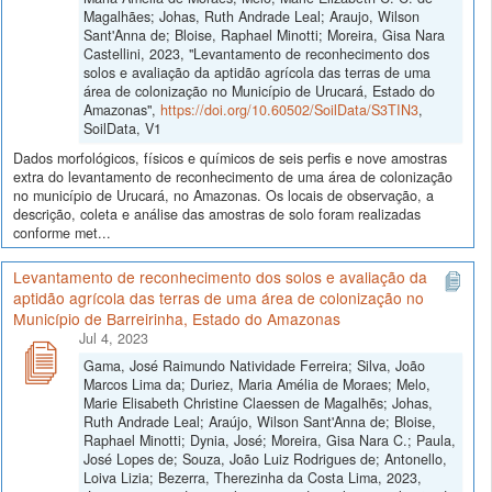
Magalhães; Johas, Ruth Andrade Leal; Araujo, Wilson
Sant'Anna de; Bloise, Raphael Minotti; Moreira, Gisa Nara
Castellini, 2023, "Levantamento de reconhecimento dos
solos e avaliação da aptidão agrícola das terras de uma
área de colonização no Município de Urucará, Estado do
Amazonas",
https://doi.org/10.60502/SoilData/S3TIN3
,
SoilData, V1
Dados morfológicos, físicos e químicos de seis perfis e nove amostras
extra do levantamento de reconhecimento de uma área de colonização
no município de Urucará, no Amazonas. Os locais de observação, a
descrição, coleta e análise das amostras de solo foram realizadas
conforme met...
Levantamento de reconhecimento dos solos e avaliação da
aptidão agrícola das terras de uma área de colonização no
Município de Barreirinha, Estado do Amazonas
Jul 4, 2023
Gama, José Raimundo Natividade Ferreira; Silva, João
Marcos Lima da; Duriez, Maria Amélia de Moraes; Melo,
Marie Elisabeth Christine Claessen de Magalhẽs; Johas,
Ruth Andrade Leal; Araújo, Wilson Sant'Anna de; Bloise,
Raphael Minotti; Dynia, José; Moreira, Gisa Nara C.; Paula,
José Lopes de; Souza, João Luiz Rodrigues de; Antonello,
Loiva Lizia; Bezerra, Therezinha da Costa Lima, 2023,