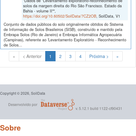
"Dados de "Levantamento exploratório-reconhecimento de
solos da margem direita do Rio São Francisco. Estado da
Bahia - volume II"",
https://doi.org/10.60502/SoilData/7CZ2OB
, SoilData, V1
Conjunto de dados públicos do solo originalmente obtidos do Sistema
de Informação de Solos Brasileiros (SISB), construído e mantido pela
Embrapa Solos (Rio de Janeiro) e Embrapa Informática Agropecuária
(Campinas), referente ao 'Levantamento Exploratório - Reconhecimento
de Solos...
(Atual)
«
< Anterior
1
2
3
4
Próxima >
»
Copyright © 2026, SoilData
Desenvolvido por
v. 5.12.1 build 1122-cf90431
Sobre