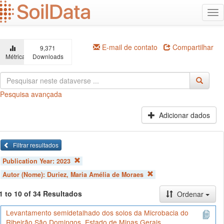
Ir
Alt
para
na
o
conteúdo
principal
E-mail de contato
Compartilhar
9,371
Métricas
Downloads
Pesquisa avançada
Adicionar dados
Filtrar resultados
Publication Year:
2023
Autor (Nome):
Duriez, Maria Amélia de Moraes
1 to 10 of 34 Resultados
Ordenar
Levantamento semidetalhado dos solos da Microbacia do
Ribeirão São Domingos, Estado de Minas Gerais