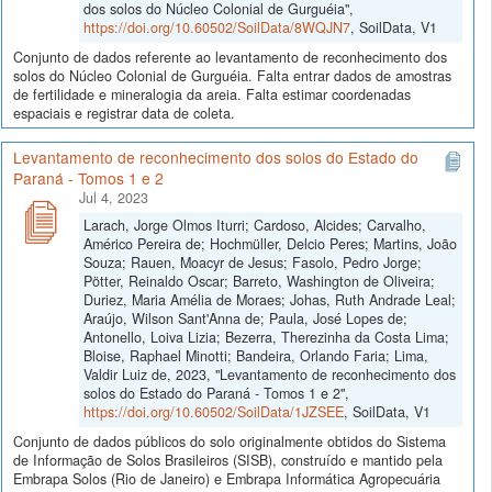
dos solos do Núcleo Colonial de Gurguéia",
https://doi.org/10.60502/SoilData/8WQJN7
, SoilData, V1
Conjunto de dados referente ao levantamento de reconhecimento dos
solos do Núcleo Colonial de Gurguéia. Falta entrar dados de amostras
de fertilidade e mineralogia da areia. Falta estimar coordenadas
espaciais e registrar data de coleta.
Levantamento de reconhecimento dos solos do Estado do
Paraná - Tomos 1 e 2
Jul 4, 2023
Larach, Jorge Olmos Iturri; Cardoso, Alcides; Carvalho,
Américo Pereira de; Hochmüller, Delcio Peres; Martins, João
Souza; Rauen, Moacyr de Jesus; Fasolo, Pedro Jorge;
Pötter, Reinaldo Oscar; Barreto, Washington de Oliveira;
Duriez, Maria Amélia de Moraes; Johas, Ruth Andrade Leal;
Araújo, Wilson Sant'Anna de; Paula, José Lopes de;
Antonello, Loiva Lizia; Bezerra, Therezinha da Costa Lima;
Bloise, Raphael Minotti; Bandeira, Orlando Faria; Lima,
Valdir Luiz de, 2023, "Levantamento de reconhecimento dos
solos do Estado do Paraná - Tomos 1 e 2",
https://doi.org/10.60502/SoilData/1JZSEE
, SoilData, V1
Conjunto de dados públicos do solo originalmente obtidos do Sistema
de Informação de Solos Brasileiros (SISB), construído e mantido pela
Embrapa Solos (Rio de Janeiro) e Embrapa Informática Agropecuária