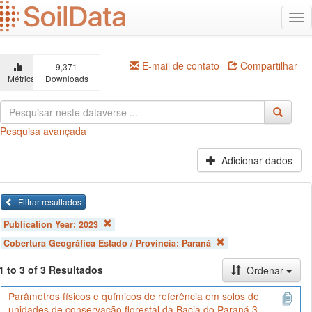
Ir
Alt
para
na
o
conteúdo
principal
E-mail de contato
Compartilhar
9,371
Métricas
Downloads
Pesquisa avançada
Adicionar dados
Filtrar resultados
Publication Year:
2023
Cobertura Geográfica Estado / Província:
Paraná
1 to 3 of 3 Resultados
Ordenar
Parâmetros físicos e químicos de referência em solos de
unidades de conservação florestal da Bacia do Paraná 3,