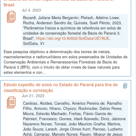
Brasil
Jul 4, 2023
Bocardi, Juliane Maria Bergamin; Pletsch, Adelmo Lowe;
Rocha, Anderson Sandro da; Quinaia, Sueli Pércio, 2023,
"Parâmetros físicos e químicos de referência em solos de
unidades de conservação florestal da Bacia do Paraná 3,
Brasil",
https://doi.org/10.60502/SoilData/UE7AUE
,
SoilData, V1
Essa pesquisa objetivou a determinação dos teores de metais,
macroelementos e radionuclídeos em solos preservados de Unidades de
Conservação Ambientais e Remanescentes Florestais da Bacia do
Paraná 3 (BP3), com o intuito de obter níveis de base naturais para
estes elementos e con...
Estudo expedito de solos no Estado do Paraná para fins de
classificação e correlação
Jun 21, 2023
Cardoso, Alcides; Carvalho, Américo Pereira de; Ramalho
Filho, Antonio; Hirano, Chyozo; Rochmuller, Delcio Peres;
Moura, Estevão Machado; Freitas, Flávio Garcia de;
Palmieri, Francesco; Gomes, Idarê Azevedo; Diniz, Jalcione
Nazareno Nunes; Tomasi, João Mauricio Gralha; Martins,
João Souza; Larach, Jorge Olmos Iturri; Panoso, Luzberto
Achá; Camargo, Marcelo Nunes; Rauen, Moacyr de Jesus;