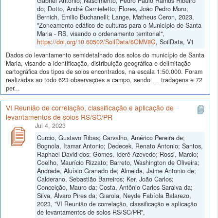
Gabriel Antônio; Nascimento, Pedro Paulo Ramos Ribeiro
do; Dotto, André Carnieletto; Flores, João Pedro Moro;
Bernich, Emilio Buchanelli; Lange, Matheus Ceron, 2023,
"Zoneamento edáfico de culturas para o Município de Santa
Maria - RS, visando o ordenamento territorial",
https://doi.org/10.60502/SoilData/6OMV8G
, SoilData, V1
Dados do levantamento semidetalhado dos solos do município de Santa
Maria, visando a identificação, distribuição geográfica e delimitação
cartográfica dos tipos de solos encontrados, na escala 1:50.000. Foram
realizadas ao todo 623 observações a campo, sendo __ tradagens e 72
per...
VI Reunião de correlação, classificação e aplicação de
levantamentos de solos RS/SC/PR
Jul 4, 2023
Curcio, Gustavo Ribas; Carvalho, Américo Pereira de;
Bognola, Itamar Antonio; Dedecek, Renato Antonio; Santos,
Raphael David dos; Gomes, Iderê Azevedo; Rossi, Marcio;
Coelho, Maurício Rizzato; Barreto, Washington de Oliveira;
Andrade, Aluísio Granado de; Almeida, Jaime Antonio de;
Calderano, Sebastião Barreiros; Ker, João Carlos;
Conceição, Mauro da; Costa, Antônio Carlos Saraiva da;
Silva, Álvaro Pires da; Giarola, Neyde Fabíola Balarezo,
2023, "VI Reunião de correlação, classificação e aplicação
de levantamentos de solos RS/SC/PR",