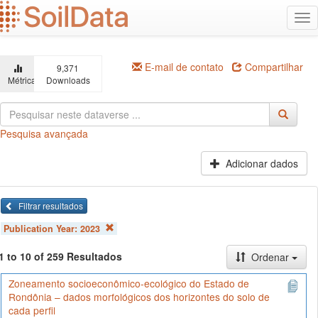
Ir
Alt
para
na
o
conteúdo
principal
E-mail de contato
Compartilhar
9,371
Métricas
Downloads
Pesquisa avançada
Adicionar dados
Filtrar resultados
Publication Year:
2023
1 to 10 of 259 Resultados
Ordenar
Zoneamento socioeconômico-ecológico do Estado de
Rondônia – dados morfológicos dos horizontes do solo de
cada perfil