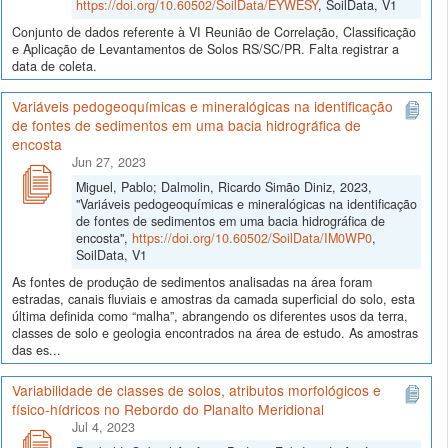
https://doi.org/10.60502/SoilData/EYWESY
, SoilData, V1
Conjunto de dados referente à VI Reunião de Correlação, Classificação
e Aplicação de Levantamentos de Solos RS/SC/PR. Falta registrar a
data de coleta.
Variáveis pedogeoquímicas e mineralógicas na identificação
de fontes de sedimentos em uma bacia hidrográfica de
encosta
Jun 27, 2023
Miguel, Pablo; Dalmolin, Ricardo Simão Diniz, 2023,
"Variáveis pedogeoquímicas e mineralógicas na identificação
de fontes de sedimentos em uma bacia hidrográfica de
encosta",
https://doi.org/10.60502/SoilData/IM0WP0
,
SoilData, V1
As fontes de produção de sedimentos analisadas na área foram
estradas, canais fluviais e amostras da camada superficial do solo, esta
última definida como “malha”, abrangendo os diferentes usos da terra,
classes de solo e geologia encontrados na área de estudo. As amostras
das es...
Variabilidade de classes de solos, atributos morfológicos e
físico-hídricos no Rebordo do Planalto Meridional
Jul 4, 2023