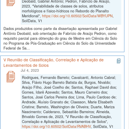
Deobald, Gabriel Antônio; Pedron, Fabrício de Araújo,
2023, "Variabilidade de classes de solos, atributos
morfológicos e físico-hídricos no Rebordo do Planalto
Meridional",
https://doi.org/10.60502/SoilData/WBYUPN
,
SoilData, V1
Dados produzidos como parte da dissertação apresentada por Gabriel
Antônio Deobald, sob orientação de Fabrício de Araújo Pedron, como
requisito parcial para obtenção do grau de Mestre em Ciência do Solo
no Programa de Pós-Graduação em Ciência do Solo da Universidade
Federal de Sa...
V Reunião de Classificação, Correlação e Aplicação de
Levantamentos de Solos
Jul 4, 2023
Rodrigues, Fernando Barreto; Cavalcanti, Antonio Cabral;
Silva, Flávio Hugo Barreto Batista da; Burgos, Nivaldo;
Araújo Filho, José Coelho de; Santos, Raphael David dos;
Gomes, Idarê Azevedo; Santos, Mauro Carneiro dos;
Santos, José Carlos Pereira dos; Lima, Paulo Cardoso de;
Andrade, Aluísio Granato de; Claesson, Marie Elisabeth
Cristine; Barreto, Washington de Oliveira; Duarte, Mariza
Nascimento; Calderano, Sebastião Barreiros; Almeida,
Brivaldo Gomes de, 2023, "V Reunião de Classificação,
Correlação e Aplicação de Levantamentos de Solos",
https://doi.org/10.60502/SoilData/RVABHV
, SoilData, V1