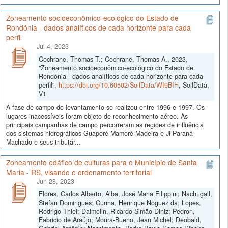
Zoneamento socioeconômico-ecológico do Estado de
Rondônia - dados analíticos de cada horizonte para cada
perfil
Jul 4, 2023
Cochrane, Thomas T.; Cochrane, Thomas A., 2023,
"Zoneamento socioeconômico-ecológico do Estado de
Rondônia - dados analíticos de cada horizonte para cada
perfil",
https://doi.org/10.60502/SoilData/WI9BIH
, SoilData,
V1
A fase de campo do levantamento se realizou entre 1996 e 1997. Os
lugares inacessíveis foram objeto de reconhecimento aéreo. As
principais campanhas de campo percorreram as regiões de influência
dos sistemas hidrográficos Guaporé-Mamoré-Madeira e Ji-Paraná-
Machado e seus tributár...
Zoneamento edáfico de culturas para o Município de Santa
Maria - RS, visando o ordenamento territorial
Jun 28, 2023
Flores, Carlos Alberto; Alba, José Maria Filippini; Nachtigall,
Stefan Domingues; Cunha, Henrique Noguez da; Lopes,
Rodrigo Thiel; Dalmolin, Ricardo Simão Diniz; Pedron,
Fabricio de Araújo; Moura-Bueno, Jean Michel; Deobald,