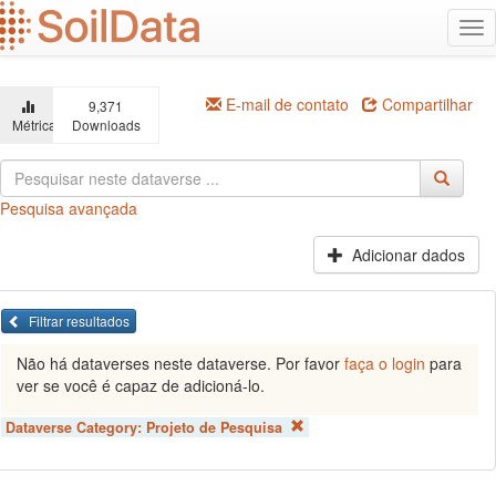
Ir
Alt
para
na
o
conteúdo
principal
E-mail de contato
Compartilhar
9,371
Métricas
Downloads
Pesquisa avançada
Adicionar dados
Filtrar resultados
Não há dataverses neste dataverse. Por favor
faça o login
para
ver se você é capaz de adicioná-lo.
Dataverse Category:
Projeto de Pesquisa