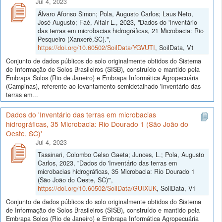
Jul 4, 2023
Álvaro Afonso Simon; Pola, Augusto Carlos; Laus Neto,
José Augusto; Faé, Altair L., 2023, "Dados do 'Inventário
das terras em microbacias hidrográficas, 21 Microbacia: Rio
Pesqueiro (Xanxerê,SC).",
https://doi.org/10.60502/SoilData/YGVUTI
, SoilData, V1
Conjunto de dados públicos do solo originalmente obtidos do Sistema
de Informação de Solos Brasileiros (SISB), construído e mantido pela
Embrapa Solos (Rio de Janeiro) e Embrapa Informática Agropecuária
(Campinas), referente ao levantamento semidetalhado 'Inventário das
terras em...
Dados do 'Inventário das terras em microbacias
hidrográficas, 35 Microbacia: Rio Dourado 1 (São João do
Oeste, SC)'
Jul 4, 2023
Tassinari, Colombo Celso Gaeta; Junces, L.; Pola, Augusto
Carlos, 2023, "Dados do 'Inventário das terras em
microbacias hidrográficas, 35 Microbacia: Rio Dourado 1
(São João do Oeste, SC)'",
https://doi.org/10.60502/SoilData/GUIXUK
, SoilData, V1
Conjunto de dados públicos do solo originalmente obtidos do Sistema
de Informação de Solos Brasileiros (SISB), construído e mantido pela
Embrapa Solos (Rio de Janeiro) e Embrapa Informática Agropecuária