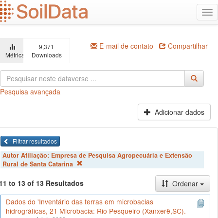
Ir
Alt
para
na
o
conteúdo
principal
E-mail de contato
Compartilhar
9,371
Métricas
Downloads
Pesquisa avançada
Adicionar dados
Filtrar resultados
Autor Afiliação:
Empresa de Pesquisa Agropecuária e Extensão
Rural de Santa Catarina
11 to 13 of 13 Resultados
Ordenar
Dados do 'Inventário das terras em microbacias
hidrográficas, 21 Microbacia: Rio Pesqueiro (Xanxerê,SC).