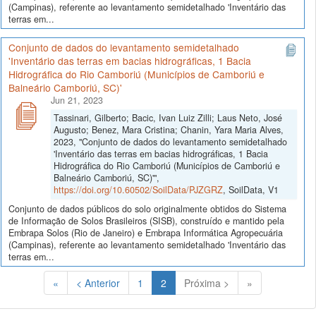
(Campinas), referente ao levantamento semidetalhado 'Inventário das
terras em...
Conjunto de dados do levantamento semidetalhado
'Inventário das terras em bacias hidrográficas, 1 Bacia
Hidrográfica do Rio Camboriú (Municípios de Camboriú e
Balneário Camboriú, SC)'
Jun 21, 2023
Tassinari, Gilberto; Bacic, Ivan Luiz Zilli; Laus Neto, José
Augusto; Benez, Mara Cristina; Chanin, Yara Maria Alves,
2023, "Conjunto de dados do levantamento semidetalhado
'Inventário das terras em bacias hidrográficas, 1 Bacia
Hidrográfica do Rio Camboriú (Municípios de Camboriú e
Balneário Camboriú, SC)'",
https://doi.org/10.60502/SoilData/PJZGRZ
, SoilData, V1
Conjunto de dados públicos do solo originalmente obtidos do Sistema
de Informação de Solos Brasileiros (SISB), construído e mantido pela
Embrapa Solos (Rio de Janeiro) e Embrapa Informática Agropecuária
(Campinas), referente ao levantamento semidetalhado 'Inventário das
terras em...
(Atual)
«
< Anterior
1
2
Próxima >
»