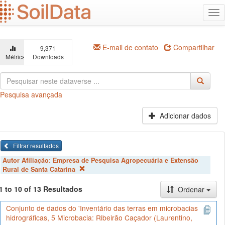
Ir
Alt
para
na
o
conteúdo
principal
E-mail de contato
Compartilhar
9,371
Métricas
Downloads
Pesquisa avançada
Adicionar dados
Filtrar resultados
Autor Afiliação:
Empresa de Pesquisa Agropecuária e Extensão
Rural de Santa Catarina
1 to 10 of 13 Resultados
Ordenar
Conjunto de dados do 'Inventário das terras em microbacias
hidrográficas, 5 Microbacia: Ribeirão Caçador (Laurentino,