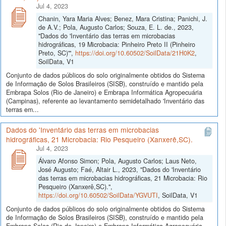
Jul 4, 2023
Chanin, Yara Maria Alves; Benez, Mara Cristina; Panichi, J.
de A.V.; Pola, Augusto Carlos; Souza, E. L. de., 2023,
"Dados do 'Inventário das terras em microbacias
hidrográficas, 19 Microbacia: Pinheiro Preto II (Pinheiro
Preto, SC)'",
https://doi.org/10.60502/SoilData/21H0K2
,
SoilData, V1
Conjunto de dados públicos do solo originalmente obtidos do Sistema
de Informação de Solos Brasileiros (SISB), construído e mantido pela
Embrapa Solos (Rio de Janeiro) e Embrapa Informática Agropecuária
(Campinas), referente ao levantamento semidetalhado 'Inventário das
terras em...
Dados do 'Inventário das terras em microbacias
hidrográficas, 21 Microbacia: Rio Pesqueiro (Xanxerê,SC).
Jul 4, 2023
Álvaro Afonso Simon; Pola, Augusto Carlos; Laus Neto,
José Augusto; Faé, Altair L., 2023, "Dados do 'Inventário
das terras em microbacias hidrográficas, 21 Microbacia: Rio
Pesqueiro (Xanxerê,SC).",
https://doi.org/10.60502/SoilData/YGVUTI
, SoilData, V1
Conjunto de dados públicos do solo originalmente obtidos do Sistema
de Informação de Solos Brasileiros (SISB), construído e mantido pela
Embrapa Solos (Rio de Janeiro) e Embrapa Informática Agropecuária