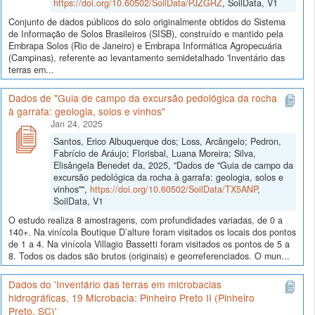
https://doi.org/10.60502/SoilData/PJZGRZ
, SoilData, V1
Conjunto de dados públicos do solo originalmente obtidos do Sistema
de Informação de Solos Brasileiros (SISB), construído e mantido pela
Embrapa Solos (Rio de Janeiro) e Embrapa Informática Agropecuária
(Campinas), referente ao levantamento semidetalhado 'Inventário das
terras em...
Dados de "Guia de campo da excursão pedológica da rocha
à garrafa: geologia, solos e vinhos"
Jan 24, 2025
Santos, Erico Albuquerque dos; Loss, Arcângelo; Pedron,
Fabrício de Aráujo; Florisbal, Luana Moreira; Silva,
Elisângela Benedet da, 2025, "Dados de "Guia de campo da
excursão pedológica da rocha à garrafa: geologia, solos e
vinhos"",
https://doi.org/10.60502/SoilData/TX5ANP
,
SoilData, V1
O estudo realiza 8 amostragens, com profundidades variadas, de 0 a
140+. Na vinícola Boutique D’alture foram visitados os locais dos pontos
de 1 a 4. Na vinícola Villagio Bassetti foram visitados os pontos de 5 a
8. Todos os dados são brutos (originais) e georreferenciados. O mun...
Dados do 'Inventário das terras em microbacias
hidrográficas, 19 Microbacia: Pinheiro Preto II (Pinheiro
Preto, SC)'