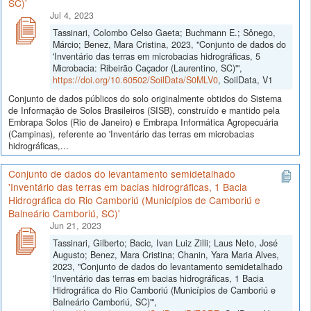
SC)'
Jul 4, 2023
Tassinari, Colombo Celso Gaeta; Buchmann E.; Sônego,
Márcio; Benez, Mara Cristina, 2023, "Conjunto de dados do
'Inventário das terras em microbacias hidrográficas, 5
Microbacia: Ribeirão Caçador (Laurentino, SC)'",
https://doi.org/10.60502/SoilData/S0MLV0
, SoilData, V1
Conjunto de dados públicos do solo originalmente obtidos do Sistema
de Informação de Solos Brasileiros (SISB), construído e mantido pela
Embrapa Solos (Rio de Janeiro) e Embrapa Informática Agropecuária
(Campinas), referente ao 'Inventário das terras em microbacias
hidrográficas,...
Conjunto de dados do levantamento semidetalhado
'Inventário das terras em bacias hidrográficas, 1 Bacia
Hidrográfica do Rio Camboriú (Municípios de Camboriú e
Balneário Camboriú, SC)'
Jun 21, 2023
Tassinari, Gilberto; Bacic, Ivan Luiz Zilli; Laus Neto, José
Augusto; Benez, Mara Cristina; Chanin, Yara Maria Alves,
2023, "Conjunto de dados do levantamento semidetalhado
'Inventário das terras em bacias hidrográficas, 1 Bacia
Hidrográfica do Rio Camboriú (Municípios de Camboriú e
Balneário Camboriú, SC)'",