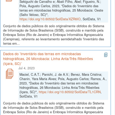
Sekiguchi de Carvalho e; Abati Filho, Abel; Figueiro, N.;
Pola, Augusto Carlos, 2023, "Dados do 'Inventário das
terras em microbacias hidrográficas, 25 Microbacia: Oeste
(Salto Veloso, SC)'",
https://doi.org/10.60502/SoilData/XZR6IO
, SoilData, V1
Conjunto de dados públicos do solo originalmente obtidos do Sistema
de Informação de Solos Brasileiros (SISB), construído e mantido pela
Embrapa Solos (Rio de Janeiro) e Embrapa Informática Agropecuária
(Campinas), referente ao levantamento semidetalhado 'Inventário das
terras em...
Dados do 'Inventário das terras em microbacias
hidrográficas, 26 Microbacia: Linha Anta/Três Ribeirões
(Içara, SC)'
Jul 4, 2023
Maciel, C.A.T.; Panichi, J. de A.V.; Benez, Mara Cristina;
Chanin, Yara Maria Alves; Pola, Augusto Carlos; Ramos, A.,
2023, "Dados do 'Inventário das terras em microbacias
hidrográficas, 26 Microbacia: Linha Anta/Três Ribeirões
(Içara, SC)'",
https://doi.org/10.60502/SoilData/TL1CRN
,
SoilData, V1
Conjunto de dados públicos do solo originalmente obtidos do Sistema
de Informação de Solos Brasileiros (SISB), construído e mantido pela
Embrapa Solos (Rio de Janeiro) e Embrapa Informática Agropecuária