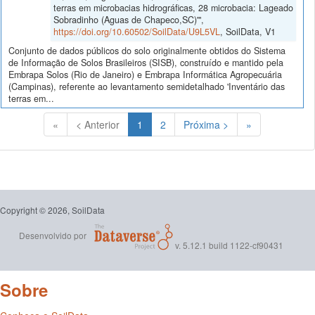
terras em microbacias hidrográficas, 28 microbacia: Lageado
Sobradinho (Aguas de Chapeco,SC)'",
https://doi.org/10.60502/SoilData/U9L5VL
, SoilData, V1
Conjunto de dados públicos do solo originalmente obtidos do Sistema
de Informação de Solos Brasileiros (SISB), construído e mantido pela
Embrapa Solos (Rio de Janeiro) e Embrapa Informática Agropecuária
(Campinas), referente ao levantamento semidetalhado 'Inventário das
terras em...
(Atual)
«
< Anterior
1
2
Próxima >
»
Copyright © 2026, SoilData
Desenvolvido por
v. 5.12.1 build 1122-cf90431
Sobre