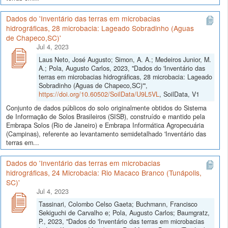
Dados do 'Inventário das terras em microbacias
hidrográficas, 28 microbacia: Lageado Sobradinho (Aguas
de Chapeco,SC)'
Jul 4, 2023
Laus Neto, José Augusto; Simon, A. A.; Medeiros Junior, M.
A.; Pola, Augusto Carlos, 2023, "Dados do 'Inventário das
terras em microbacias hidrográficas, 28 microbacia: Lageado
Sobradinho (Aguas de Chapeco,SC)'",
https://doi.org/10.60502/SoilData/U9L5VL
, SoilData, V1
Conjunto de dados públicos do solo originalmente obtidos do Sistema
de Informação de Solos Brasileiros (SISB), construído e mantido pela
Embrapa Solos (Rio de Janeiro) e Embrapa Informática Agropecuária
(Campinas), referente ao levantamento semidetalhado 'Inventário das
terras em...
Dados do 'Inventário das terras em microbacias
hidrográficas, 24 Microbacia: Rio Macaco Branco (Tunápolis,
SC)'
Jul 4, 2023
Tassinari, Colombo Celso Gaeta; Buchmann, Francisco
Sekiguchi de Carvalho e; Pola, Augusto Carlos; Baumgratz,
P., 2023, "Dados do 'Inventário das terras em microbacias