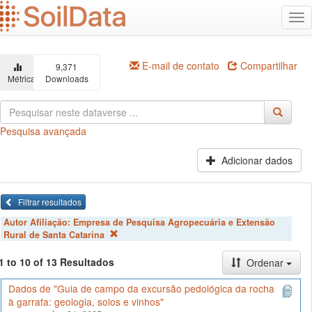
Ir
Alt
para
na
o
conteúdo
principal
E-mail de contato
Compartilhar
9,371
Métricas
Downloads
Pesquisa avançada
Adicionar dados
Filtrar resultados
Autor Afiliação:
Empresa de Pesquisa Agropecuária e Extensão
Rural de Santa Catarina
1 to 10 of 13 Resultados
Ordenar
Dados de "Guia de campo da excursão pedológica da rocha
à garrafa: geologia, solos e vinhos"