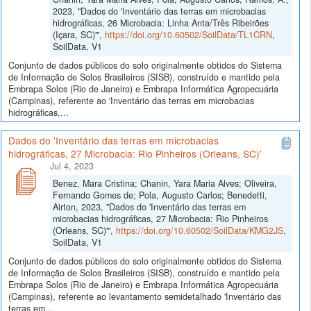
2023, "Dados do 'Inventário das terras em microbacias
hidrográficas, 26 Microbacia: Linha Anta/Três Ribeirões
(Içara, SC)'",
https://doi.org/10.60502/SoilData/TL1CRN
,
SoilData, V1
Conjunto de dados públicos do solo originalmente obtidos do Sistema
de Informação de Solos Brasileiros (SISB), construído e mantido pela
Embrapa Solos (Rio de Janeiro) e Embrapa Informática Agropecuária
(Campinas), referente ao 'Inventário das terras em microbacias
hidrográficas,...
Dados do 'Inventário das terras em microbacias
hidrográficas, 27 Microbacia: Rio Pinheiros (Orleans, SC)'
Jul 4, 2023
Benez, Mara Cristina; Chanin, Yara Maria Alves; Oliveira,
Fernando Gomes de; Pola, Augusto Carlos; Benedetti,
Airton, 2023, "Dados do 'Inventário das terras em
microbacias hidrográficas, 27 Microbacia: Rio Pinheiros
(Orleans, SC)'",
https://doi.org/10.60502/SoilData/KMG2JS
,
SoilData, V1
Conjunto de dados públicos do solo originalmente obtidos do Sistema
de Informação de Solos Brasileiros (SISB), construído e mantido pela
Embrapa Solos (Rio de Janeiro) e Embrapa Informática Agropecuária
(Campinas), referente ao levantamento semidetalhado 'Inventário das
terras em...