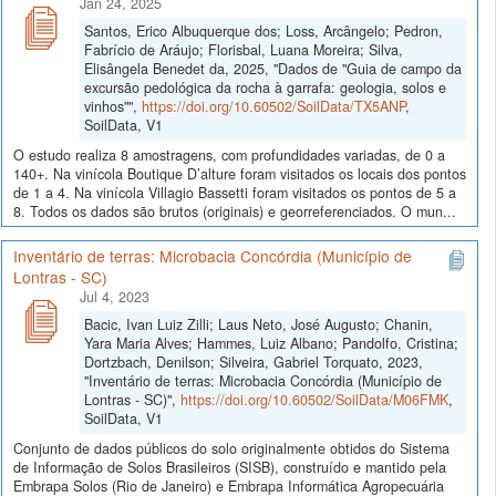
Jan 24, 2025
Santos, Erico Albuquerque dos; Loss, Arcângelo; Pedron,
Fabrício de Aráujo; Florisbal, Luana Moreira; Silva,
Elisângela Benedet da, 2025, "Dados de "Guia de campo da
excursão pedológica da rocha à garrafa: geologia, solos e
vinhos"",
https://doi.org/10.60502/SoilData/TX5ANP
,
SoilData, V1
O estudo realiza 8 amostragens, com profundidades variadas, de 0 a
140+. Na vinícola Boutique D’alture foram visitados os locais dos pontos
de 1 a 4. Na vinícola Villagio Bassetti foram visitados os pontos de 5 a
8. Todos os dados são brutos (originais) e georreferenciados. O mun...
Inventário de terras: Microbacia Concórdia (Município de
Lontras - SC)
Jul 4, 2023
Bacic, Ivan Luiz Zilli; Laus Neto, José Augusto; Chanin,
Yara Maria Alves; Hammes, Luiz Albano; Pandolfo, Cristina;
Dortzbach, Denilson; Silveira, Gabriel Torquato, 2023,
"Inventário de terras: Microbacia Concórdia (Município de
Lontras - SC)",
https://doi.org/10.60502/SoilData/M06FMK
,
SoilData, V1
Conjunto de dados públicos do solo originalmente obtidos do Sistema
de Informação de Solos Brasileiros (SISB), construído e mantido pela
Embrapa Solos (Rio de Janeiro) e Embrapa Informática Agropecuária