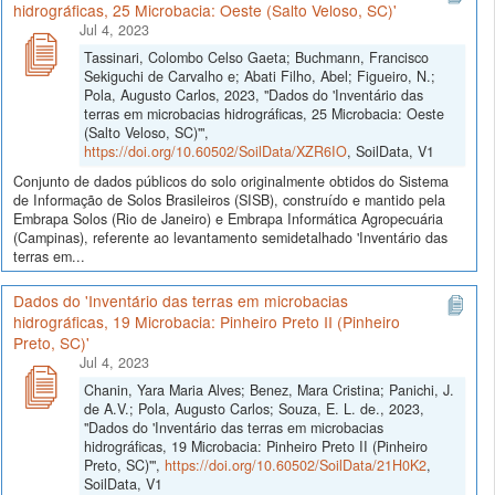
hidrográficas, 25 Microbacia: Oeste (Salto Veloso, SC)'
Jul 4, 2023
Tassinari, Colombo Celso Gaeta; Buchmann, Francisco
Sekiguchi de Carvalho e; Abati Filho, Abel; Figueiro, N.;
Pola, Augusto Carlos, 2023, "Dados do 'Inventário das
terras em microbacias hidrográficas, 25 Microbacia: Oeste
(Salto Veloso, SC)'",
https://doi.org/10.60502/SoilData/XZR6IO
, SoilData, V1
Conjunto de dados públicos do solo originalmente obtidos do Sistema
de Informação de Solos Brasileiros (SISB), construído e mantido pela
Embrapa Solos (Rio de Janeiro) e Embrapa Informática Agropecuária
(Campinas), referente ao levantamento semidetalhado 'Inventário das
terras em...
Dados do 'Inventário das terras em microbacias
hidrográficas, 19 Microbacia: Pinheiro Preto II (Pinheiro
Preto, SC)'
Jul 4, 2023
Chanin, Yara Maria Alves; Benez, Mara Cristina; Panichi, J.
de A.V.; Pola, Augusto Carlos; Souza, E. L. de., 2023,
"Dados do 'Inventário das terras em microbacias
hidrográficas, 19 Microbacia: Pinheiro Preto II (Pinheiro
Preto, SC)'",
https://doi.org/10.60502/SoilData/21H0K2
,
SoilData, V1