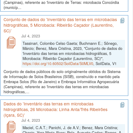
(Campinas), referente ao 'Inventário de Terras: microbacia Concórdia
(municíp...
Conjunto de dados do 'Inventário das terras em microbacias
hidrográficas, 5 Microbacia: Ribeirão Caçador (Laurentino,
SC)'
Jul 4, 2023
Tassinari, Colombo Celso Gaeta; Buchmann E.; Sônego,
Márcio; Benez, Mara Cristina, 2023, "Conjunto de dados do
'Inventário das terras em microbacias hidrográficas, 5
Microbacia: Ribeirão Caçador (Laurentino, SC)'",
https://doi.org/10.60502/SoilData/S0MLV0
, SoilData, V1
Conjunto de dados públicos do solo originalmente obtidos do Sistema
de Informação de Solos Brasileiros (SISB), construído e mantido pela
Embrapa Solos (Rio de Janeiro) e Embrapa Informática Agropecuária
(Campinas), referente ao 'Inventário das terras em microbacias
hidrográficas,...
Dados do 'Inventário das terras em microbacias
hidrográficas, 26 Microbacia: Linha Anta/Três Ribeirões
(Içara, SC)'
Jul 4, 2023
Maciel, C.A.T.; Panichi, J. de A.V.; Benez, Mara Cristina;
Chanin, Yara Maria Alves; Pola, Augusto Carlos; Ramos, A.,