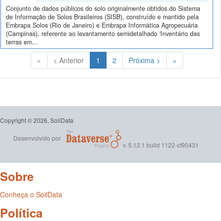
Conjunto de dados públicos do solo originalmente obtidos do Sistema
de Informação de Solos Brasileiros (SISB), construído e mantido pela
Embrapa Solos (Rio de Janeiro) e Embrapa Informática Agropecuária
(Campinas), referente ao levantamento semidetalhado 'Inventário das
terras em...
(Atual)
«
< Anterior
1
2
Próxima >
»
Copyright © 2026, SoilData
Desenvolvido por
v. 5.12.1 build 1122-cf90431
Sobre
Conheça o SoilData
Política