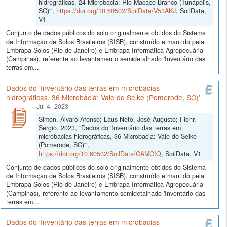
hidrográficas, 24 Microbacia: Rio Macaco Branco (Tunápolis,
SC)'",
https://doi.org/10.60502/SoilData/V53AKJ
, SoilData,
V1
Conjunto de dados públicos do solo originalmente obtidos do Sistema
de Informação de Solos Brasileiros (SISB), construído e mantido pela
Embrapa Solos (Rio de Janeiro) e Embrapa Informática Agropecuária
(Campinas), referente ao levantamento semidetalhado 'Inventário das
terras em...
Dados do 'Inventário das terras em microbacias
hidrográficas, 36 Microbacia: Vale do Selke (Pomerode, SC)'
Jul 4, 2023
Simon, Álvaro Afonso; Laus Neto, José Augusto; Flohr,
Sergio, 2023, "Dados do 'Inventário das terras em
microbacias hidrográficas, 36 Microbacia: Vale do Selke
(Pomerode, SC)'",
https://doi.org/10.60502/SoilData/CAMCIQ
, SoilData, V1
Conjunto de dados públicos do solo originalmente obtidos do Sistema
de Informação de Solos Brasileiros (SISB), construído e mantido pela
Embrapa Solos (Rio de Janeiro) e Embrapa Informática Agropecuária
(Campinas), referente ao levantamento semidetalhado 'Inventário das
terras em...
Dados do 'Inventário das terras em microbacias