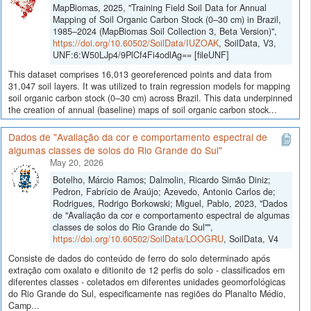
MapBiomas, 2025, "Training Field Soil Data for Annual
Mapping of Soil Organic Carbon Stock (0–30 cm) in Brazil,
1985–2024 (MapBiomas Soil Collection 3, Beta Version)",
https://doi.org/10.60502/SoilData/IUZOAK
, SoilData, V3,
UNF:6:W50LJp4/9PlCf4Fi4odlAg== [fileUNF]
This dataset comprises 16,013 georeferenced points and data from
31,047 soil layers. It was utilized to train regression models for mapping
soil organic carbon stock (0–30 cm) across Brazil. This data underpinned
the creation of annual (baseline) maps of soil organic carbon stock...
Dados de "Avaliação da cor e comportamento espectral de
algumas classes de solos do Rio Grande do Sul"
May 20, 2026
Botelho, Márcio Ramos; Dalmolin, Ricardo Simão Diniz;
Pedron, Fabrício de Araújo; Azevedo, Antonio Carlos de;
Rodrigues, Rodrigo Borkowski; Miguel, Pablo, 2023, "Dados
de "Avaliação da cor e comportamento espectral de algumas
classes de solos do Rio Grande do Sul"",
https://doi.org/10.60502/SoilData/LOOGRU
, SoilData, V4
Consiste de dados do conteúdo de ferro do solo determinado após
extração com oxalato e ditionito de 12 perfis do solo - classificados em
diferentes classes - coletados em diferentes unidades geomorfológicas
do Rio Grande do Sul, especificamente nas regiões do Planalto Médio,
Camp...