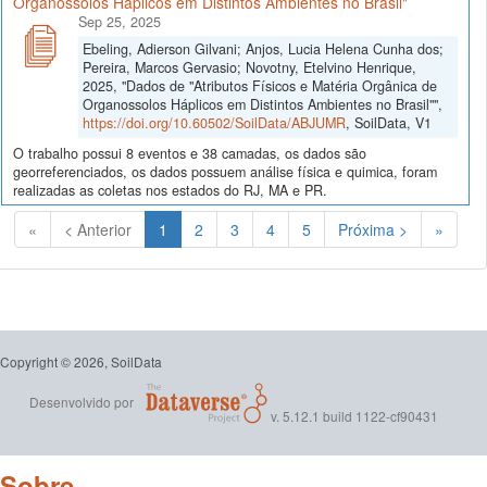
Organossolos Háplicos em Distintos Ambientes no Brasil"
Sep 25, 2025
Ebeling, Adierson Gilvani; Anjos, Lucia Helena Cunha dos;
Pereira, Marcos Gervasio; Novotny, Etelvino Henrique,
2025, "Dados de "Atributos Físicos e Matéria Orgânica de
Organossolos Háplicos em Distintos Ambientes no Brasil"",
https://doi.org/10.60502/SoilData/ABJUMR
, SoilData, V1
O trabalho possui 8 eventos e 38 camadas, os dados são
georreferenciados, os dados possuem análise física e quimica, foram
realizadas as coletas nos estados do RJ, MA e PR.
(Atual)
«
< Anterior
1
2
3
4
5
Próxima >
»
Copyright © 2026, SoilData
Desenvolvido por
v. 5.12.1 build 1122-cf90431
Sobre