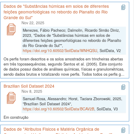
Dados de "Substâncias húmicas em solos de diferentes
feições geomorfológicas no rebordo do Planalto do Rio
Grande do Sul"
Nov 22, 2025
Menezes, Fábio Pacheco; Dalmolin, Ricardo Simão Diniz,
2023, "Dados de "Substâncias húmicas em solos de
diferentes feições geomorfológicas no rebordo do Planalto
do Rio Grande do Sul"",
https://doi.org/10.60502/SoilData/WNHQSU
, SoilData, V2
Os perfis foram descritos e os solos amostrados em trincheiras abertas
em três topossequências, segundo Santos et al. (2005). Este conjunto
de dados possui dados de análises químicas, físicas e granulométricas,
sendo dados brutos e totalizando nove perfis. Todos todos os perfis g...
Brazilian Soil Dataset 2024
Nov 8, 2025
Samuel-Rosa, Alessandro; Horst, Taciara Zborowski, 2025,
"Brazilian Soil Dataset 2024",
https://doi.org/10.60502/SoilData/BCAV2B
, SoilData, V3
Em construção
Dados de "Atributos Físicos e Matéria Orgânica de