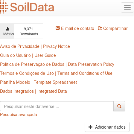
Ir
Alt
para
na
o
conteúdo
principal
E-mail de contato
Compartilhar
9,371
Métricas
Downloads
Aviso de Privacidade | Privacy Notice
Guia do Usuário | User Guide
Política de Preservação de Dados | Data Preservation Policy
Termos e Condições de Uso | Terms and Conditions of Use
Planilha Modelo | Template Spreadsheet
Dados Integrados | Integrated Data
Pesquisa avançada
Adicionar dados