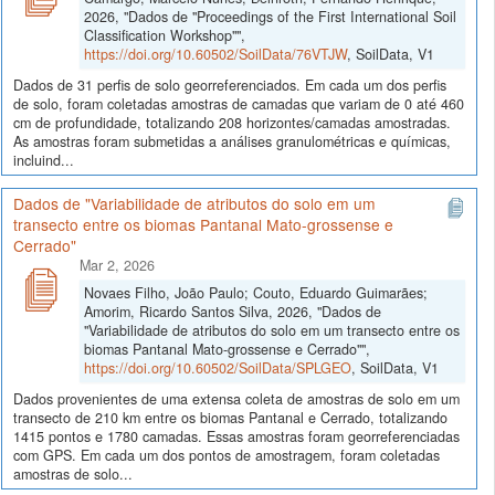
2026, "Dados de "Proceedings of the First International Soil
Classification Workshop"",
https://doi.org/10.60502/SoilData/76VTJW
, SoilData, V1
Dados de 31 perfis de solo georreferenciados. Em cada um dos perfis
de solo, foram coletadas amostras de camadas que variam de 0 até 460
cm de profundidade, totalizando 208 horizontes/camadas amostradas.
As amostras foram submetidas a análises granulométricas e químicas,
incluind...
Dados de "Variabilidade de atributos do solo em um
transecto entre os biomas Pantanal Mato-grossense e
Cerrado"
Mar 2, 2026
Novaes Filho, João Paulo; Couto, Eduardo Guimarães;
Amorim, Ricardo Santos Silva, 2026, "Dados de
"Variabilidade de atributos do solo em um transecto entre os
biomas Pantanal Mato-grossense e Cerrado"",
https://doi.org/10.60502/SoilData/SPLGEO
, SoilData, V1
Dados provenientes de uma extensa coleta de amostras de solo em um
transecto de 210 km entre os biomas Pantanal e Cerrado, totalizando
1415 pontos e 1780 camadas. Essas amostras foram georreferenciadas
com GPS. Em cada um dos pontos de amostragem, foram coletadas
amostras de solo...