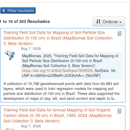
Filtrar resultados
1 to 10 of 303 Resultados
Ordenar
Training Field Soil Data for Mapping of Soil Particle Size
Distribution (0-100 cm) in Brazil (MapBiomas Soil Collection
3, Beta Version)
Aug 7, 2026
MapBiomas, 2025, "Training Field Soil Data for Mapping of
Soil Particle Size Distribution (0-100 cm) in Brazil
(MapBiomas Soil Collection 3, Beta Version)",
https://doi.org/10.60502/SoilData/OXSR2N
, SoilData, V6,
UNF:6:nd9Hlzm2JVBwN1JU3QhrhA== [fileUNF]
A collection of 15,798 georeferenced points with data from 60,883 soil
layers, which were used to train regression models for mapping soil
particle size distribution (0-100 cm) in Brazil. These data supported the
development of maps of clay, silt, and sand content and depth to la...
Training Field Soil Data for Annual Mapping of Soil Organic
Carbon Stock (0–30 cm) in Brazil, 1985–2024 (MapBiomas
Soil Collection 3, Beta Version)
Aug 7, 2026