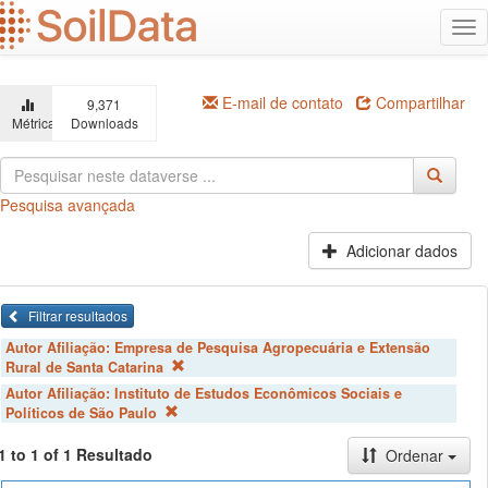
Ir
Alt
para
na
o
conteúdo
principal
E-mail de contato
Compartilhar
9,371
Métricas
Downloads
Pesquisa avançada
Adicionar dados
Filtrar resultados
Autor Afiliação:
Empresa de Pesquisa Agropecuária e Extensão
Rural de Santa Catarina
Autor Afiliação:
Instituto de Estudos Econômicos Sociais e
Políticos de São Paulo
1 to 1 of 1 Resultado
Ordenar