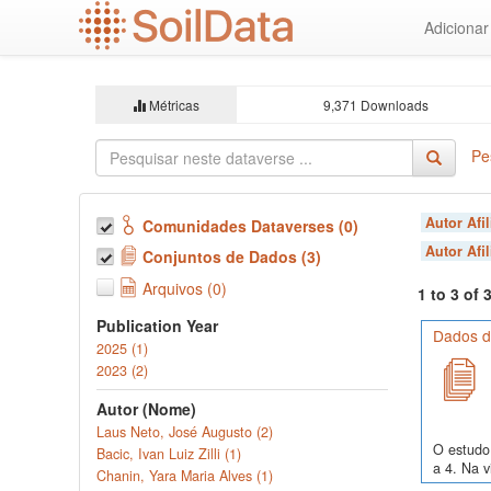
Ir
Adiciona
para
o
conteúdo
principal
Métricas
9,371 Downloads
Pe
Autor Afi
Comunidades Dataverses (0)
Autor Afi
Conjuntos de Dados (3)
Arquivos (0)
1 to 3 of
Publication Year
Dados de
2025 (1)
2023 (2)
Autor (Nome)
Laus Neto, José Augusto (2)
O estudo 
Bacic, Ivan Luiz Zilli (1)
a 4. Na v
Chanin, Yara Maria Alves (1)