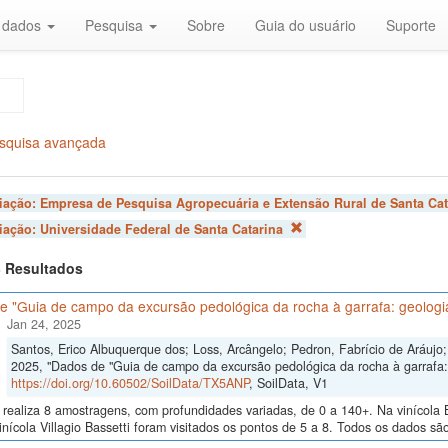
r dados
Pesquisa
Sobre
Guia do usuário
Suporte
squisa avançada
liação:
Empresa de Pesquisa Agropecuária e Extensão Rural de Santa Cat
liação:
Universidade Federal de Santa Catarina
 3 Resultados
 "Guia de campo da excursão pedológica da rocha à garrafa: geologia
Jan 24, 2025
Santos, Erico Albuquerque dos; Loss, Arcângelo; Pedron, Fabrício de Aráujo; 
2025, "Dados de "Guia de campo da excursão pedológica da rocha à garrafa: 
https://doi.org/10.60502/SoilData/TX5ANP
, SoilData, V1
realiza 8 amostragens, com profundidades variadas, de 0 a 140+. Na vinícola B
inícola Villagio Bassetti foram visitados os pontos de 5 a 8. Todos os dados são