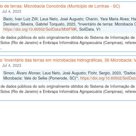
io de terras: Microbacia Concórdia (Município de Lontras - SC)
Jul 4, 2023
Bacic, Ivan Luiz Zilli; Laus Neto, José Augusto; Chanin, Yara Maria Alves; H
Denilson; Silveira, Gabriel Torquato, 2023, "Inventário de terras: Microbacia 
https://doi.org/10.60502/SoilData/M06FMK
, SoilData, V1
de dados públicos do solo originalmente obtidos do Sistema de Informação de S
olos (Rio de Janeiro) e Embrapa Informática Agropecuária (Campinas), referen
..
 'Inventário das terras em microbacias hidrográficas, 36 Microbacia: 
Jul 4, 2023
Simon, Álvaro Afonso; Laus Neto, José Augusto; Flohr, Sergio, 2023, "Dados d
Microbacia: Vale do Selke (Pomerode, SC)'",
https://doi.org/10.60502/SoilD
de dados públicos do solo originalmente obtidos do Sistema de Informação de S
olos (Rio de Janeiro) e Embrapa Informática Agropecuária (Campinas), referen