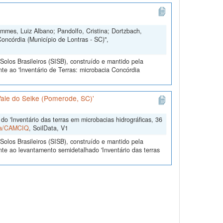
ammes, Luiz Albano; Pandolfo, Cristina; Dortzbach,
Concórdia (Município de Lontras - SC)",
olos Brasileiros (SISB), construído e mantido pela
te ao 'Inventário de Terras: microbacia Concórdia
Vale do Selke (Pomerode, SC)'
o 'Inventário das terras em microbacias hidrográficas, 36
ata/CAMCIQ
, SoilData, V1
olos Brasileiros (SISB), construído e mantido pela
te ao levantamento semidetalhado 'Inventário das terras