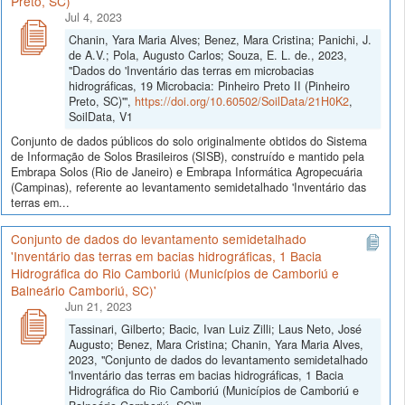
Preto, SC)'
Jul 4, 2023
Chanin, Yara Maria Alves; Benez, Mara Cristina; Panichi, J.
de A.V.; Pola, Augusto Carlos; Souza, E. L. de., 2023,
"Dados do 'Inventário das terras em microbacias
hidrográficas, 19 Microbacia: Pinheiro Preto II (Pinheiro
Preto, SC)'",
https://doi.org/10.60502/SoilData/21H0K2
,
SoilData, V1
Conjunto de dados públicos do solo originalmente obtidos do Sistema
de Informação de Solos Brasileiros (SISB), construído e mantido pela
Embrapa Solos (Rio de Janeiro) e Embrapa Informática Agropecuária
(Campinas), referente ao levantamento semidetalhado 'Inventário das
terras em...
Conjunto de dados do levantamento semidetalhado
'Inventário das terras em bacias hidrográficas, 1 Bacia
Hidrográfica do Rio Camboriú (Municípios de Camboriú e
Balneário Camboriú, SC)'
Jun 21, 2023
Tassinari, Gilberto; Bacic, Ivan Luiz Zilli; Laus Neto, José
Augusto; Benez, Mara Cristina; Chanin, Yara Maria Alves,
2023, "Conjunto de dados do levantamento semidetalhado
'Inventário das terras em bacias hidrográficas, 1 Bacia
Hidrográfica do Rio Camboriú (Municípios de Camboriú e