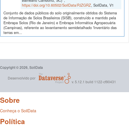
Balneário Camboriú, SC)'",
https://doi.org/10.60502/SoilData/PJZGRZ
, SoilData, V1
Conjunto de dados públicos do solo originalmente obtidos do Sistema
de Informação de Solos Brasileiros (SISB), construído e mantido pela
Embrapa Solos (Rio de Janeiro) e Embrapa Informática Agropecuária
(Campinas), referente ao levantamento semidetalhado 'Inventário das
terras em...
Copyright © 2026, SoilData
Desenvolvido por
v. 5.12.1 build 1122-cf90431
Sobre
Conheça o SoilData
Política