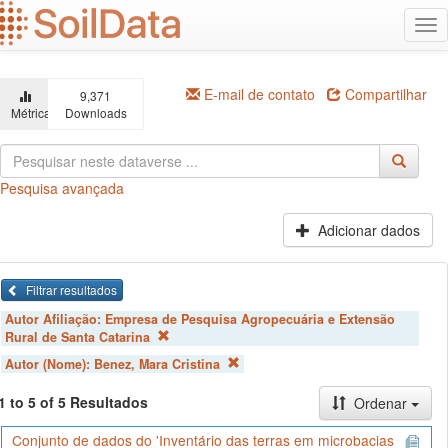
Ir
Alt
para
na
o
conteúdo
principal
E-mail de contato
Compartilhar
9,371
Métricas
Downloads
Pesquisa avançada
Adicionar dados
Filtrar resultados
Autor Afiliação:
Empresa de Pesquisa Agropecuária e Extensão
Rural de Santa Catarina
Autor (Nome):
Benez, Mara Cristina
1 to 5 of 5 Resultados
Ordenar
Conjunto de dados do 'Inventário das terras em microbacias