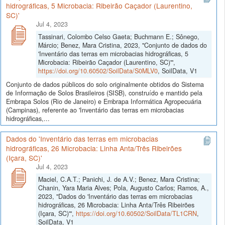
hidrográficas, 5 Microbacia: Ribeirão Caçador (Laurentino,
SC)'
Jul 4, 2023
Tassinari, Colombo Celso Gaeta; Buchmann E.; Sônego,
Márcio; Benez, Mara Cristina, 2023, "Conjunto de dados do
'Inventário das terras em microbacias hidrográficas, 5
Microbacia: Ribeirão Caçador (Laurentino, SC)'",
https://doi.org/10.60502/SoilData/S0MLV0
, SoilData, V1
Conjunto de dados públicos do solo originalmente obtidos do Sistema
de Informação de Solos Brasileiros (SISB), construído e mantido pela
Embrapa Solos (Rio de Janeiro) e Embrapa Informática Agropecuária
(Campinas), referente ao 'Inventário das terras em microbacias
hidrográficas,...
Dados do 'Inventário das terras em microbacias
hidrográficas, 26 Microbacia: Linha Anta/Três Ribeirões
(Içara, SC)'
Jul 4, 2023
Maciel, C.A.T.; Panichi, J. de A.V.; Benez, Mara Cristina;
Chanin, Yara Maria Alves; Pola, Augusto Carlos; Ramos, A.,
2023, "Dados do 'Inventário das terras em microbacias
hidrográficas, 26 Microbacia: Linha Anta/Três Ribeirões
(Içara, SC)'",
https://doi.org/10.60502/SoilData/TL1CRN
,
SoilData, V1