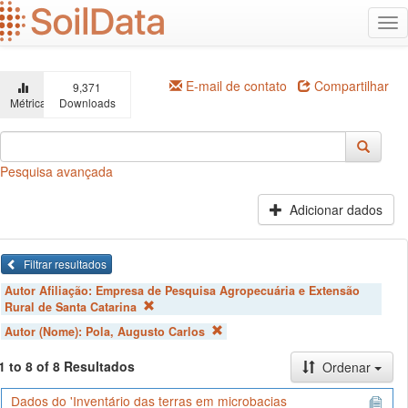
Ir
Alt
para
na
o
conteúdo
principal
E-mail de contato
Compartilhar
9,371
Métricas
Downloads
Pesquisa avançada
Adicionar dados
Filtrar resultados
Autor Afiliação:
Empresa de Pesquisa Agropecuária e Extensão
Rural de Santa Catarina
Autor (Nome):
Pola, Augusto Carlos
1 to 8 of 8 Resultados
Ordenar
Dados do 'Inventário das terras em microbacias