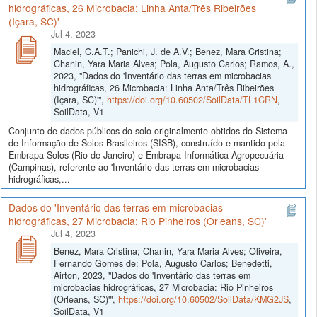
hidrográficas, 26 Microbacia: Linha Anta/Três Ribeirões
(Içara, SC)'
Jul 4, 2023
Maciel, C.A.T.; Panichi, J. de A.V.; Benez, Mara Cristina;
Chanin, Yara Maria Alves; Pola, Augusto Carlos; Ramos, A.,
2023, "Dados do 'Inventário das terras em microbacias
hidrográficas, 26 Microbacia: Linha Anta/Três Ribeirões
(Içara, SC)'",
https://doi.org/10.60502/SoilData/TL1CRN
,
SoilData, V1
Conjunto de dados públicos do solo originalmente obtidos do Sistema
de Informação de Solos Brasileiros (SISB), construído e mantido pela
Embrapa Solos (Rio de Janeiro) e Embrapa Informática Agropecuária
(Campinas), referente ao 'Inventário das terras em microbacias
hidrográficas,...
Dados do 'Inventário das terras em microbacias
hidrográficas, 27 Microbacia: Rio Pinheiros (Orleans, SC)'
Jul 4, 2023
Benez, Mara Cristina; Chanin, Yara Maria Alves; Oliveira,
Fernando Gomes de; Pola, Augusto Carlos; Benedetti,
Airton, 2023, "Dados do 'Inventário das terras em
microbacias hidrográficas, 27 Microbacia: Rio Pinheiros
(Orleans, SC)'",
https://doi.org/10.60502/SoilData/KMG2JS
,
SoilData, V1