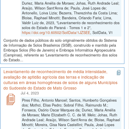
Duriez, Maria Amélia de Moraes; Johas, Ruth Andrade Leal;
Araújo, Wilson Sant'Anna de; Paula, José Lopes de;
Antonello, Loiva Lizia; Bezerra, Therezinha da Costa Lima;
Bloise, Raphael Minotti; Bandeira, Orlando Faria; Lima,
Valdir Luiz de, 2023, "Levantamento de reconhecimento dos
solos do Estado do Paraná - Tomos 1 e 2",
https://doi.org/10.60502/SoilData/1JZSEE
, SoilData, V1
Conjunto de dados públicos do solo originalmente obtidos do Sistema
de Informação de Solos Brasileiros (SISB), construído e mantido pela
Embrapa Solos (Rio de Janeiro) e Embrapa Informática Agropecuária
(Campinas), referente ao 'Levantamento de reconhecimento dos solos
do Estado...
Levantamento de reconhecimento de média intensidade,
avaliação de aptidão agrícola das terras e indicação de
culturas em áreas homogêneas de solos de alguns Municípios
do Sudoeste do Estado de Mato Grosso
Jul 4, 2023
Pires Filho, Antonio Manoel; Santos, Humberto Gonçalves
dos; Mothci, Elias Pedro; Sobral Filho, Raimundo M.;
Fonseca, Osório Oscar Marques da; Duriez, Maria Amélia
de Moraes; Marie Elizabeth C. C. de M. Melo; Johas, Ruth
Andrade Leal; Araújo, Wilson Sant'Anna de; Bloise, Raphael
Minotti; Moreira, Gisa Nara Castellini; Paula, José Lopes