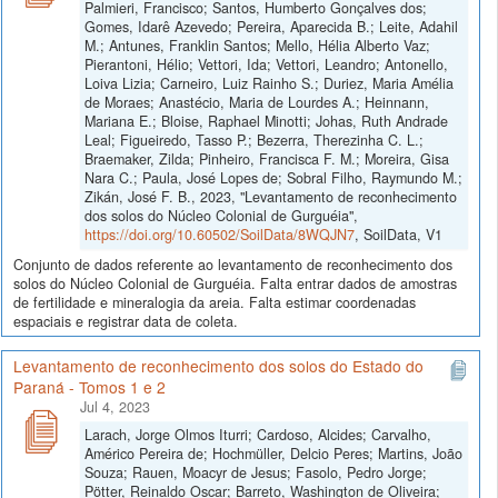
Palmieri, Francisco; Santos, Humberto Gonçalves dos;
Gomes, Idarê Azevedo; Pereira, Aparecida B.; Leite, Adahil
M.; Antunes, Franklin Santos; Mello, Hélia Alberto Vaz;
Pierantoni, Hélio; Vettori, Ida; Vettori, Leandro; Antonello,
Loiva Lizia; Carneiro, Luiz Rainho S.; Duriez, Maria Amélia
de Moraes; Anastécio, Maria de Lourdes A.; Heinnann,
Mariana E.; Bloise, Raphael Minotti; Johas, Ruth Andrade
Leal; Figueiredo, Tasso P.; Bezerra, Therezinha C. L.;
Braemaker, Zilda; Pinheiro, Francisca F. M.; Moreira, Gisa
Nara C.; Paula, José Lopes de; Sobral Filho, Raymundo M.;
Zikán, José F. B., 2023, "Levantamento de reconhecimento
dos solos do Núcleo Colonial de Gurguéia",
https://doi.org/10.60502/SoilData/8WQJN7
, SoilData, V1
Conjunto de dados referente ao levantamento de reconhecimento dos
solos do Núcleo Colonial de Gurguéia. Falta entrar dados de amostras
de fertilidade e mineralogia da areia. Falta estimar coordenadas
espaciais e registrar data de coleta.
Levantamento de reconhecimento dos solos do Estado do
Paraná - Tomos 1 e 2
Jul 4, 2023
Larach, Jorge Olmos Iturri; Cardoso, Alcides; Carvalho,
Américo Pereira de; Hochmüller, Delcio Peres; Martins, João
Souza; Rauen, Moacyr de Jesus; Fasolo, Pedro Jorge;
Pötter, Reinaldo Oscar; Barreto, Washington de Oliveira;