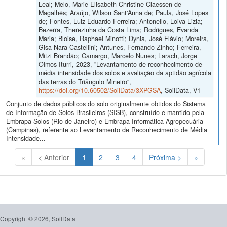
Leal; Melo, Marie Elisabeth Christine Claessen de
Magalhẽs; Araújo, Wilson Sant'Anna de; Paula, José Lopes
de; Fontes, Luiz Eduardo Ferreira; Antonello, Loiva Lizia;
Bezerra, Therezinha da Costa Lima; Rodrigues, Evanda
Maria; Bloise, Raphael Minotti; Dynia, José Flávio; Moreira,
Gisa Nara Castellini; Antunes, Fernando Zinho; Ferreira,
Mitzi Brandão; Camargo, Marcelo Nunes; Larach, Jorge
Olmos Iturri, 2023, "Levantamento de reconhecimento de
média intensidade dos solos e avaliação da aptidão agrícola
das terras do Triângulo Mineiro",
https://doi.org/10.60502/SoilData/3XPGSA
, SoilData, V1
Conjunto de dados públicos do solo originalmente obtidos do Sistema
de Informação de Solos Brasileiros (SISB), construído e mantido pela
Embrapa Solos (Rio de Janeiro) e Embrapa Informática Agropecuária
(Campinas), referente ao Levantamento de Reconhecimento de Média
Intensidade...
(Atual)
«
< Anterior
1
2
3
4
Próxima >
»
Copyright © 2026, SoilData