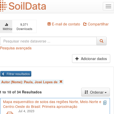
Ir
Alt
para
na
o
conteúdo
principal
E-mail de contato
Compartilhar
9,371
Métricas
Downloads
Pesquisa avançada
Adicionar dados
Filtrar resultados
Autor (Nome):
Paula, José Lopes de
1 to 10 of 34 Resultados
Ordenar
Mapa esquemático de solos das regiões Norte, Meio-Norte e
Centro-Oeste do Brasil: Primeira aproximação
Jul 4, 2023