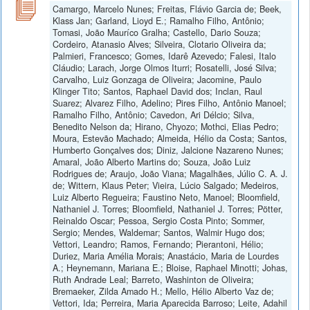
Camargo, Marcelo Nunes; Freitas, Flávio Garcia de; Beek,
Klass Jan; Garland, Lioyd E.; Ramalho Filho, Antônio;
Tomasi, João Mauríco Gralha; Castello, Dario Souza;
Cordeiro, Atanasio Alves; Silveira, Clotario Oliveira da;
Palmieri, Francesco; Gomes, Idarê Azevedo; Falesi, Italo
Cláudio; Larach, Jorge Olmos Iturri; Rosatelli, José Silva;
Carvalho, Luiz Gonzaga de Oliveira; Jacomine, Paulo
Klinger Tito; Santos, Raphael David dos; Inclan, Raul
Suarez; Alvarez Filho, Adelino; Pires Filho, Antônio Manoel;
Ramalho Filho, Antônio; Cavedon, Ari Délcio; Silva,
Benedito Nelson da; Hirano, Chyozo; Mothci, Elias Pedro;
Moura, Estevão Machado; Almeida, Hélio da Costa; Santos,
Humberto Gonçalves dos; Diniz, Jalcione Nazareno Nunes;
Amaral, João Alberto Martins do; Souza, João Luiz
Rodrigues de; Araujo, João Viana; Magalhães, Júlio C. A. J.
de; Wittern, Klaus Peter; Vieira, Lúcio Salgado; Medeiros,
Luiz Alberto Regueira; Faustino Neto, Manoel; Bloomfield,
Nathaniel J. Torres; Bloomfield, Nathaniel J. Torres; Pötter,
Reinaldo Oscar; Pessoa, Sergio Costa Pinto; Sommer,
Sergio; Mendes, Waldemar; Santos, Walmir Hugo dos;
Vettori, Leandro; Ramos, Fernando; Pierantoni, Hélio;
Duriez, Maria Amélia Morais; Anastácio, Maria de Lourdes
A.; Heynemann, Mariana E.; Bloise, Raphael Minotti; Johas,
Ruth Andrade Leal; Barreto, Washinton de Oliveira;
Bremaeker, Zilda Amado H.; Mello, Hélio Alberto Vaz de;
Vettori, Ida; Perreira, Maria Aparecida Barroso; Leite, Adahil