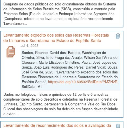
Conjunto de dados públicos do solo originalmente obtidos do Sistema
de Informação de Solos Brasileiros (SISB), construído e mantido pela
Embrapa Solos (Rio de Janeiro) e Embrapa Informática Agropecuária
(Campinas), referente ao levantamento exploratório-reconhecimento
'Levantamen...
Levantamento expedito dos solos das Reservas Florestais
de Linhares e Sooretama no Estado do Espírito Santo
Jul 4, 2023
Santos, Raphael David dos; Barreto, Washington de
Oliveira; Silva, Enio Fraga da; Araújo, Wilson Sant'Anna de;
Claessen, Marie Elisabeth Christine; Paula, José Lopes de;
Souza, João Luiz Rodrigues de; Pérez, Daniel Vidal; Souza,
José Silva de, 2023, "Levantamento expedito dos solos das
Reservas Florestais de Linhares e Sooretama no Estado do
Espírito Santo",
https://doi.org/10.60502/SoilData/YMZH2R
,
SoilData, V1
Dados morfológicos, físicos e químicos de 12 perfis e 6 amostras
complementares de solo descritos e coletados na Reserva Florestal de
Linhares, Espírito Santo, pertencente à Companhia Vale do Rio Doce.
O local das observações do solo foi definido em função davariabilidade
e exten...
Levantamento de reconhecimento dos solos e avaliação da