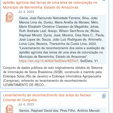
aptidão agrícola das terras de uma área de colonização no
Município de Barreirinha, Estado do Amazonas
Jul 4, 2023
Gama, José Raimundo Natividade Ferreira; Silva, João
Marcos Lima da; Duriez, Maria Amélia de Moraes; Melo,
Marie Elisabeth Christine Claessen de Magalhẽs; Johas,
Ruth Andrade Leal; Araújo, Wilson Sant'Anna de; Bloise,
Raphael Minotti; Dynia, José; Moreira, Gisa Nara C.; Paula,
José Lopes de; Souza, João Luiz Rodrigues de; Antonello,
Loiva Lizia; Bezerra, Therezinha da Costa Lima, 2023,
"Levantamento de reconhecimento dos solos e avaliação da
aptidão agrícola das terras de uma área de colonização no
Município de Barreirinha, Estado do Amazonas",
https://doi.org/10.60502/SoilData/KEPJJT
, SoilData, V1
Conjunto de dados públicos do solo originalmente obtidos do Sistema
de Informação de Solos Brasileiros (SISB), construído e mantido pela
Embrapa Solos (Rio de Janeiro) e Embrapa Informática Agropecuária
(Campinas), referente ao levantamento de reconhecimento
'LEVANTAMENTO DE RECO...
Levantamento de reconhecimento dos solos do Núcleo
Colonial de Gurguéia
Jul 4, 2023
Santos, Raphael David dos; Pires Filho, Antônio Manoel;