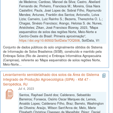
de Medeiros; Cardoso, Manoel da Silva; Castro, Abeilard
Fernando de; Pinheiro, Francisca M.; Moreira, Gisa Nara
Castellini; Paula, José Lopes de; Sobral Filho, Raymundo
Mendes; Antunes, Franklin dos Santos; Antonello, Loiva
Lizia; Carneiro, Luiz Rainho S.; Bezerra, Therezinha O. L.;
Chagas, Sinésio Francisco; Arango, Heloisa S. de; Nunes,
Aristóteles; Zikan, José Francisco Bizeray, 2023, "Mapa
esquemático de solos das regiões Norte, Meio-Norte e
Centro-Oeste do Brasil: Primeira aproximação",
https://doi.org/10.60502/SoilData/7OQ508
, SoilData, V1
Conjunto de dados públicos do solo originalmente obtidos do Sistema
de Informação de Solos Brasileiros (SISB), construído e mantido pela
Embrapa Solos (Rio de Janeiro) e Embrapa Informática Agropecuária
(Campinas), referente ao 'Mapa esquemático de solos regiões Norte,
Meio-Norte...
Levantamento semidetalhado dos solos da Área do Sistema
Integrado de Produção Agroecológica (SIPA) - KM 47 -
Seropédica, RJ
Jul 4, 2023
Santos, Raphael David dos; Calderano, Sebastião
Barreiros; Fonseca, Osório Oscar Marques da; Lemos,
Aroaldo Lopes; Calderano Filho, Braz; Barreto, Washington
de Oliveira; Araújo, Wilson Sant'Anna de; Melo, Marie
Elisabeth Christine Claessen de Magalhẽs; Pérez, Daniel