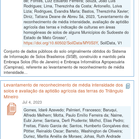
de; Fontes, Luiz Eduardo Ferreira; Souza, João Luis
Rodrigues; Lima, Therezinha da Costa; Antonello, Loiva
Lizia; Rodrigues, Evandra Maria; Bastos, Therezinha Xavier;
Diniz, Tatiana Deane de Abreu Sá, 2023, "Levantamento de
reconhecimento de média intensidade, avaliação de aptidão
agrícola das terras e indicação de culturas em áreas
homogêneas de solos de alguns Municípios do Sudoeste do
Estado de Mato Grosso",
https://doi.org/10.60502/SoilData/MY0S3Y
, SoilData, V1
Conjunto de dados públicos do solo originalmente obtidos do Sistema
de Informação de Solos Brasileiros (SISB), construído e mantido pela
Embrapa Solos (Rio de Janeiro) e Embrapa Informática Agropecuária
(Campinas), referente ao levantamento de reconhecimento de média
intensidade...
Levantamento de reconhecimento de média intensidade dos
solos e avaliação da aptidão agrícola das terras do Triângulo
Mineiro
Jul 4, 2023
Gomes, Idarê Azevedo; Palmieri, Francesco; Baruqui,
Alfredo Melhem; Motta, Paulo Emílio Ferreira da; Naime,
Eubi Jorne; Santana, Derli Prudente; Mothci, Elias Pedro;
Freitas, Flávio Garcia de; Santos, Humberto Gonçalves dos;
Pötter, Reinaldo Oscar; Barreto, Washington de Oliveira;
Duriez, Marilia Amélia de Moraes; Johas, Ruth Andrade