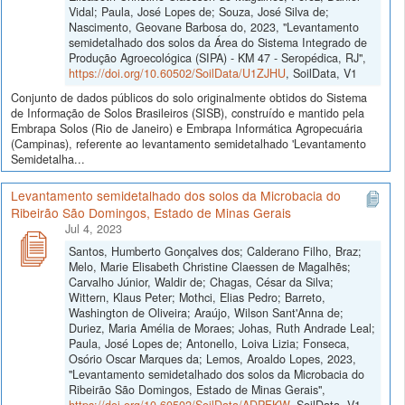
Vidal; Paula, José Lopes de; Souza, José Silva de;
Nascimento, Geovane Barbosa do, 2023, "Levantamento
semidetalhado dos solos da Área do Sistema Integrado de
Produção Agroecológica (SIPA) - KM 47 - Seropédica, RJ",
https://doi.org/10.60502/SoilData/U1ZJHU
, SoilData, V1
Conjunto de dados públicos do solo originalmente obtidos do Sistema
de Informação de Solos Brasileiros (SISB), construído e mantido pela
Embrapa Solos (Rio de Janeiro) e Embrapa Informática Agropecuária
(Campinas), referente ao levantamento semidetalhado 'Levantamento
Semidetalha...
Levantamento semidetalhado dos solos da Microbacia do
Ribeirão São Domingos, Estado de Minas Gerais
Jul 4, 2023
Santos, Humberto Gonçalves dos; Calderano Filho, Braz;
Melo, Marie Elisabeth Christine Claessen de Magalhẽs;
Carvalho Júnior, Waldir de; Chagas, César da Silva;
Wittern, Klaus Peter; Mothci, Elias Pedro; Barreto,
Washington de Oliveira; Araújo, Wilson Sant'Anna de;
Duriez, Maria Amélia de Moraes; Johas, Ruth Andrade Leal;
Paula, José Lopes de; Antonello, Loiva Lizia; Fonseca,
Osório Oscar Marques da; Lemos, Aroaldo Lopes, 2023,
"Levantamento semidetalhado dos solos da Microbacia do
Ribeirão São Domingos, Estado de Minas Gerais",
https://doi.org/10.60502/SoilData/ADPFKW
, SoilData, V1