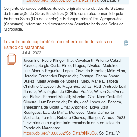
Conjunto de dados públicos do solo originalmente obtidos do Sistema
de Informação de Solos Brasileiros (SISB), construído e mantido pela
Embrapa Solos (Rio de Janeiro) e Embrapa Informática Agropecuária
(Campinas), referente ao 'Levantamento Semidetalhado dos Solos da
Microbacia...
Levantamento exploratório-reconhecimento de solos do
Estado do Maranhão
Jul 4, 2023
Jacomine, Paulo Klinger Tito; Cavalcanti, Anionto Cabral;
Pessoa, Sergio Costa Pinto; Brugos, Nivaldo; Medeiros,
Luiz Alberto Regueira; Lopes, Osvaldo Ferreira; Mélo Filho,
Heraclio Fernandes Raposo de; Formiga, Rheno Amaro;
Duriez, Maria Amélia de Moraes; Melo, Marie Elisabeth
Christine Claessen de Magalhẽs; Johas, Ruth Andrade Leal;
Barreto, Washington de Oliveira; Araújo, Wilson Sant'Anna
de; Bloise, Raphael Minotti; Moreira, Gisa Nara Castellini;
Oliveira, Luiz Bezerra de; Paula, José Lopes de; Bezerra,
Therezinha da Costa Lima; Antonello, Loiva Lizia;
Rodrigues, Evanda Maria; Menezes, Maria Carmelita
Machado; Ferreira, Roberto Chaves; Stange, Alfredo, 2023,
"Levantamento exploratório-reconhecimento de solos do
Estado do Maranhão",
https://doi.org/10.60502/SoilData/3NKLQ6
, SoilData, V1