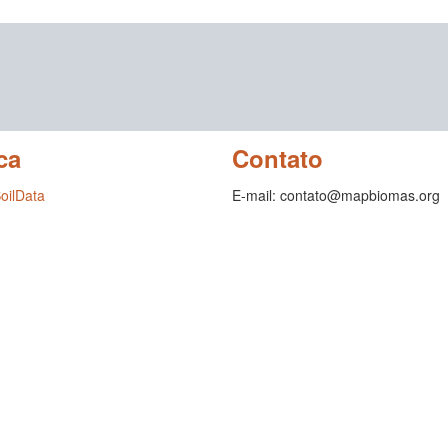
ca
Contato
SoilData
E-mail: contato@mapbiomas.org