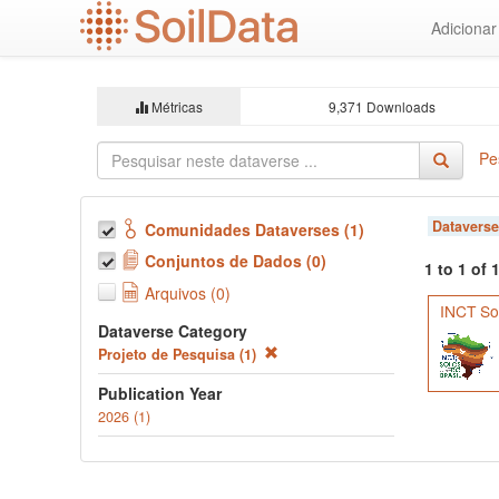
Ir
Adiciona
para
o
conteúdo
principal
Métricas
9,371 Downloads
Pe
Dataverse
Comunidades Dataverses (1)
Conjuntos de Dados (0)
1 to 1 of
Arquivos (0)
INCT Sol
Dataverse Category
Projeto de Pesquisa (1)
Publication Year
2026 (1)