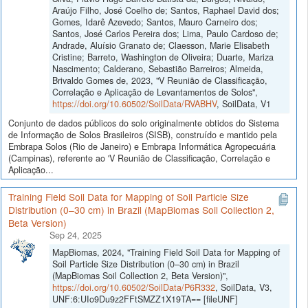
Araújo Filho, José Coelho de; Santos, Raphael David dos;
Gomes, Idarê Azevedo; Santos, Mauro Carneiro dos;
Santos, José Carlos Pereira dos; Lima, Paulo Cardoso de;
Andrade, Aluísio Granato de; Claesson, Marie Elisabeth
Cristine; Barreto, Washington de Oliveira; Duarte, Mariza
Nascimento; Calderano, Sebastião Barreiros; Almeida,
Brivaldo Gomes de, 2023, "V Reunião de Classificação,
Correlação e Aplicação de Levantamentos de Solos",
https://doi.org/10.60502/SoilData/RVABHV
, SoilData, V1
Conjunto de dados públicos do solo originalmente obtidos do Sistema
de Informação de Solos Brasileiros (SISB), construído e mantido pela
Embrapa Solos (Rio de Janeiro) e Embrapa Informática Agropecuária
(Campinas), referente ao 'V Reunião de Classificação, Correlação e
Aplicação...
Training Field Soil Data for Mapping of Soil Particle Size
Distribution (0–30 cm) in Brazil (MapBiomas Soil Collection 2,
Beta Version)
Sep 24, 2025
MapBiomas, 2024, "Training Field Soil Data for Mapping of
Soil Particle Size Distribution (0–30 cm) in Brazil
(MapBiomas Soil Collection 2, Beta Version)",
https://doi.org/10.60502/SoilData/P6R332
, SoilData, V3,
UNF:6:UIo9Du9z2FFtSMZZ1X19TA== [fileUNF]