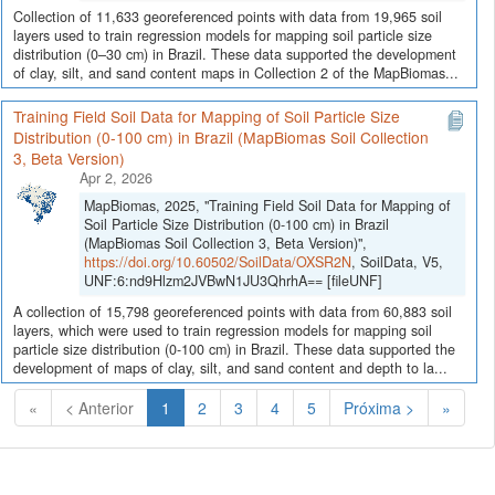
Collection of 11,633 georeferenced points with data from 19,965 soil
layers used to train regression models for mapping soil particle size
distribution (0–30 cm) in Brazil. These data supported the development
of clay, silt, and sand content maps in Collection 2 of the MapBiomas...
Training Field Soil Data for Mapping of Soil Particle Size
Distribution (0-100 cm) in Brazil (MapBiomas Soil Collection
3, Beta Version)
Apr 2, 2026
MapBiomas, 2025, "Training Field Soil Data for Mapping of
Soil Particle Size Distribution (0-100 cm) in Brazil
(MapBiomas Soil Collection 3, Beta Version)",
https://doi.org/10.60502/SoilData/OXSR2N
, SoilData, V5,
UNF:6:nd9Hlzm2JVBwN1JU3QhrhA== [fileUNF]
A collection of 15,798 georeferenced points with data from 60,883 soil
layers, which were used to train regression models for mapping soil
particle size distribution (0-100 cm) in Brazil. These data supported the
development of maps of clay, silt, and sand content and depth to la...
(Atual)
«
< Anterior
1
2
3
4
5
Próxima >
»