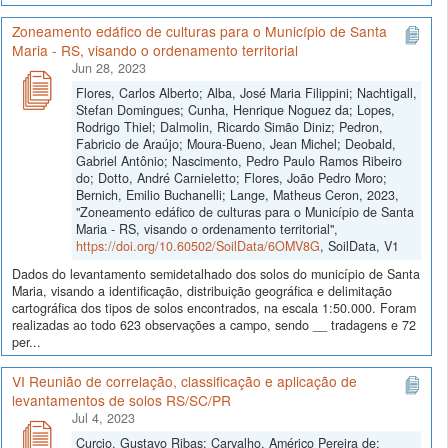
Zoneamento edáfico de culturas para o Município de Santa
Maria - RS, visando o ordenamento territorial
Jun 28, 2023
Flores, Carlos Alberto; Alba, José Maria Filippini; Nachtigall,
Stefan Domingues; Cunha, Henrique Noguez da; Lopes,
Rodrigo Thiel; Dalmolin, Ricardo Simão Diniz; Pedron,
Fabricio de Araújo; Moura-Bueno, Jean Michel; Deobald,
Gabriel Antônio; Nascimento, Pedro Paulo Ramos Ribeiro
do; Dotto, André Carnieletto; Flores, João Pedro Moro;
Bernich, Emilio Buchanelli; Lange, Matheus Ceron, 2023,
"Zoneamento edáfico de culturas para o Município de Santa
Maria - RS, visando o ordenamento territorial",
https://doi.org/10.60502/SoilData/6OMV8G
, SoilData, V1
Dados do levantamento semidetalhado dos solos do município de Santa
Maria, visando a identificação, distribuição geográfica e delimitação
cartográfica dos tipos de solos encontrados, na escala 1:50.000. Foram
realizadas ao todo 623 observações a campo, sendo __ tradagens e 72
per...
VI Reunião de correlação, classificação e aplicação de
levantamentos de solos RS/SC/PR
Jul 4, 2023
Curcio, Gustavo Ribas; Carvalho, Américo Pereira de;