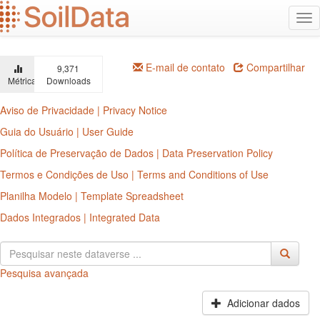
Ir
Alt
para
na
o
conteúdo
principal
E-mail de contato
Compartilhar
9,371
Métricas
Downloads
Aviso de Privacidade | Privacy Notice
Guia do Usuário | User Guide
Política de Preservação de Dados | Data Preservation Policy
Termos e Condições de Uso | Terms and Conditions of Use
Planilha Modelo | Template Spreadsheet
Dados Integrados | Integrated Data
Pesquisa avançada
Adicionar dados