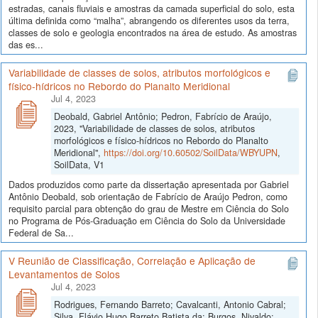
estradas, canais fluviais e amostras da camada superficial do solo, esta
última definida como “malha”, abrangendo os diferentes usos da terra,
classes de solo e geologia encontrados na área de estudo. As amostras
das es...
Variabilidade de classes de solos, atributos morfológicos e
físico-hídricos no Rebordo do Planalto Meridional
Jul 4, 2023
Deobald, Gabriel Antônio; Pedron, Fabrício de Araújo,
2023, "Variabilidade de classes de solos, atributos
morfológicos e físico-hídricos no Rebordo do Planalto
Meridional",
https://doi.org/10.60502/SoilData/WBYUPN
,
SoilData, V1
Dados produzidos como parte da dissertação apresentada por Gabriel
Antônio Deobald, sob orientação de Fabrício de Araújo Pedron, como
requisito parcial para obtenção do grau de Mestre em Ciência do Solo
no Programa de Pós-Graduação em Ciência do Solo da Universidade
Federal de Sa...
V Reunião de Classificação, Correlação e Aplicação de
Levantamentos de Solos
Jul 4, 2023
Rodrigues, Fernando Barreto; Cavalcanti, Antonio Cabral;
Silva, Flávio Hugo Barreto Batista da; Burgos, Nivaldo;