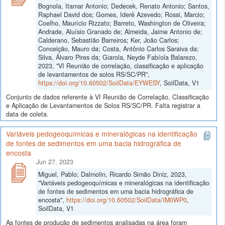
Bognola, Itamar Antonio; Dedecek, Renato Antonio; Santos,
Raphael David dos; Gomes, Iderê Azevedo; Rossi, Marcio;
Coelho, Maurício Rizzato; Barreto, Washington de Oliveira;
Andrade, Aluísio Granado de; Almeida, Jaime Antonio de;
Calderano, Sebastião Barreiros; Ker, João Carlos;
Conceição, Mauro da; Costa, Antônio Carlos Saraiva da;
Silva, Álvaro Pires da; Giarola, Neyde Fabíola Balarezo,
2023, "VI Reunião de correlação, classificação e aplicação
de levantamentos de solos RS/SC/PR",
https://doi.org/10.60502/SoilData/EYWESY
, SoilData, V1
Conjunto de dados referente à VI Reunião de Correlação, Classificação
e Aplicação de Levantamentos de Solos RS/SC/PR. Falta registrar a
data de coleta.
Variáveis pedogeoquímicas e mineralógicas na identificação
de fontes de sedimentos em uma bacia hidrográfica de
encosta
Jun 27, 2023
Miguel, Pablo; Dalmolin, Ricardo Simão Diniz, 2023,
"Variáveis pedogeoquímicas e mineralógicas na identificação
de fontes de sedimentos em uma bacia hidrográfica de
encosta",
https://doi.org/10.60502/SoilData/IM0WP0
,
SoilData, V1
As fontes de produção de sedimentos analisadas na área foram