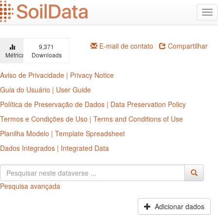
Ir
Alt
para
na
o
conteúdo
principal
E-mail de contato
Compartilhar
9,371
Métricas
Downloads
Aviso de Privacidade | Privacy Notice
Guia do Usuário | User Guide
Política de Preservação de Dados | Data Preservation Policy
Termos e Condições de Uso | Terms and Conditions of Use
Planilha Modelo | Template Spreadsheet
Dados Integrados | Integrated Data
Pesquisa avançada
Adicionar dados