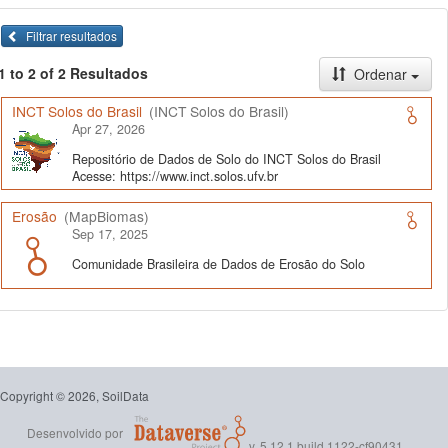
Filtrar resultados
1 to 2 of 2 Resultados
Ordenar
INCT Solos do Brasil
(INCT Solos do Brasil)
Apr 27, 2026
Repositório de Dados de Solo do INCT Solos do Brasil
Acesse: https://www.inct.solos.ufv.br
Erosão
(MapBiomas)
Sep 17, 2025
Comunidade Brasileira de Dados de Erosão do Solo
Copyright © 2026, SoilData
Desenvolvido por
v. 5.12.1 build 1122-cf90431