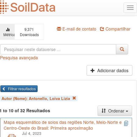
Ir
Alt
para
na
o
conteúdo
principal
E-mail de contato
Compartilhar
9,371
Métricas
Downloads
Pesquisa avançada
Adicionar dados
Filtrar resultados
Autor (Nome):
Antonello, Loiva Lizia
1 to 10 of 32 Resultados
Ordenar
Mapa esquemático de solos das regiões Norte, Meio-Norte e
Centro-Oeste do Brasil: Primeira aproximação
Jul 4, 2023