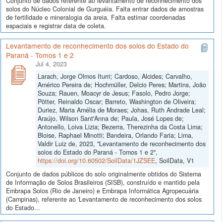
Conjunto de dados referente ao levantamento de reconhecimento dos
solos do Núcleo Colonial de Gurguéia. Falta entrar dados de amostras
de fertilidade e mineralogia da areia. Falta estimar coordenadas
espaciais e registrar data de coleta.
Levantamento de reconhecimento dos solos do Estado do
Paraná - Tomos 1 e 2
Jul 4, 2023
Larach, Jorge Olmos Iturri; Cardoso, Alcides; Carvalho,
Américo Pereira de; Hochmüller, Delcio Peres; Martins, João
Souza; Rauen, Moacyr de Jesus; Fasolo, Pedro Jorge;
Pötter, Reinaldo Oscar; Barreto, Washington de Oliveira;
Duriez, Maria Amélia de Moraes; Johas, Ruth Andrade Leal;
Araújo, Wilson Sant'Anna de; Paula, José Lopes de;
Antonello, Loiva Lizia; Bezerra, Therezinha da Costa Lima;
Bloise, Raphael Minotti; Bandeira, Orlando Faria; Lima,
Valdir Luiz de, 2023, "Levantamento de reconhecimento dos
solos do Estado do Paraná - Tomos 1 e 2",
https://doi.org/10.60502/SoilData/1JZSEE
, SoilData, V1
Conjunto de dados públicos do solo originalmente obtidos do Sistema
de Informação de Solos Brasileiros (SISB), construído e mantido pela
Embrapa Solos (Rio de Janeiro) e Embrapa Informática Agropecuária
(Campinas), referente ao 'Levantamento de reconhecimento dos solos
do Estado...