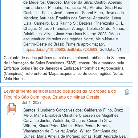
de Medeiros; Cardoso, Manoel da Silva; Castro, Abeilard
Fernando de; Pinheiro, Francisca M.; Moreira, Gisa Nara
Castellini; Paula, José Lopes de; Sobral Filho, Raymundo
Mendes; Antunes, Franklin dos Santos; Antonello, Loiva
Lizia; Carneiro, Luiz Rainho S.; Bezerra, Therezinha O. L.;
Chagas, Sinésio Francisco; Arango, Heloisa S. de; Nunes,
Aristóteles; Zikan, José Francisco Bizeray, 2023, "Mapa
esquemático de solos das regiões Norte, Meio-Norte e
Centro-Oeste do Brasil: Primeira aproximação",
https://doi.org/10.60502/SoilData/7OQ508
, SoilData, V1
Conjunto de dados públicos do solo originalmente obtidos do Sistema
de Informação de Solos Brasileiros (SISB), construído e mantido pela
Embrapa Solos (Rio de Janeiro) e Embrapa Informática Agropecuária
(Campinas), referente ao 'Mapa esquemático de solos regiões Norte,
Meio-Norte...
Levantamento semidetalhado dos solos da Microbacia do
Ribeirão São Domingos, Estado de Minas Gerais
Jul 4, 2023
Santos, Humberto Gonçalves dos; Calderano Filho, Braz;
Melo, Marie Elisabeth Christine Claessen de Magalhẽs;
Carvalho Júnior, Waldir de; Chagas, César da Silva;
Wittern, Klaus Peter; Mothci, Elias Pedro; Barreto,
Washington de Oliveira; Araújo, Wilson Sant'Anna de;
Duriez, Maria Amélia de Moraes; Johas, Ruth Andrade Leal;