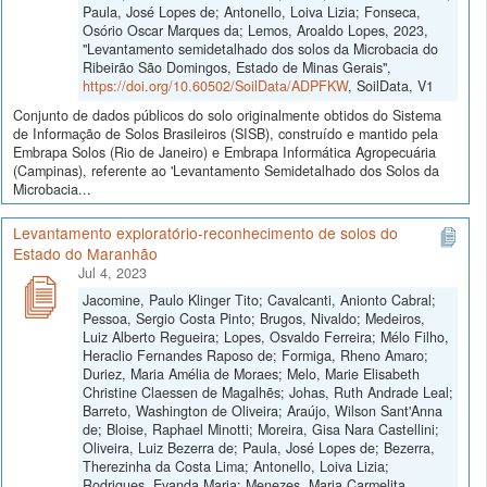
Paula, José Lopes de; Antonello, Loiva Lizia; Fonseca,
Osório Oscar Marques da; Lemos, Aroaldo Lopes, 2023,
"Levantamento semidetalhado dos solos da Microbacia do
Ribeirão São Domingos, Estado de Minas Gerais",
https://doi.org/10.60502/SoilData/ADPFKW
, SoilData, V1
Conjunto de dados públicos do solo originalmente obtidos do Sistema
de Informação de Solos Brasileiros (SISB), construído e mantido pela
Embrapa Solos (Rio de Janeiro) e Embrapa Informática Agropecuária
(Campinas), referente ao 'Levantamento Semidetalhado dos Solos da
Microbacia...
Levantamento exploratório-reconhecimento de solos do
Estado do Maranhão
Jul 4, 2023
Jacomine, Paulo Klinger Tito; Cavalcanti, Anionto Cabral;
Pessoa, Sergio Costa Pinto; Brugos, Nivaldo; Medeiros,
Luiz Alberto Regueira; Lopes, Osvaldo Ferreira; Mélo Filho,
Heraclio Fernandes Raposo de; Formiga, Rheno Amaro;
Duriez, Maria Amélia de Moraes; Melo, Marie Elisabeth
Christine Claessen de Magalhẽs; Johas, Ruth Andrade Leal;
Barreto, Washington de Oliveira; Araújo, Wilson Sant'Anna
de; Bloise, Raphael Minotti; Moreira, Gisa Nara Castellini;
Oliveira, Luiz Bezerra de; Paula, José Lopes de; Bezerra,
Therezinha da Costa Lima; Antonello, Loiva Lizia;
Rodrigues, Evanda Maria; Menezes, Maria Carmelita