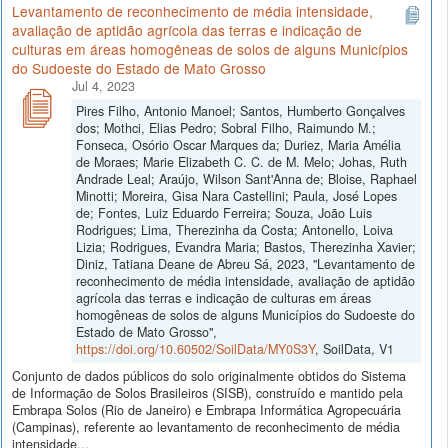
Levantamento de reconhecimento de média intensidade,
avaliação de aptidão agrícola das terras e indicação de
culturas em áreas homogêneas de solos de alguns Municípios
do Sudoeste do Estado de Mato Grosso
Jul 4, 2023
Pires Filho, Antonio Manoel; Santos, Humberto Gonçalves
dos; Mothci, Elias Pedro; Sobral Filho, Raimundo M.;
Fonseca, Osório Oscar Marques da; Duriez, Maria Amélia
de Moraes; Marie Elizabeth C. C. de M. Melo; Johas, Ruth
Andrade Leal; Araújo, Wilson Sant'Anna de; Bloise, Raphael
Minotti; Moreira, Gisa Nara Castellini; Paula, José Lopes
de; Fontes, Luiz Eduardo Ferreira; Souza, João Luis
Rodrigues; Lima, Therezinha da Costa; Antonello, Loiva
Lizia; Rodrigues, Evandra Maria; Bastos, Therezinha Xavier;
Diniz, Tatiana Deane de Abreu Sá, 2023, "Levantamento de
reconhecimento de média intensidade, avaliação de aptidão
agrícola das terras e indicação de culturas em áreas
homogêneas de solos de alguns Municípios do Sudoeste do
Estado de Mato Grosso",
https://doi.org/10.60502/SoilData/MY0S3Y
, SoilData, V1
Conjunto de dados públicos do solo originalmente obtidos do Sistema
de Informação de Solos Brasileiros (SISB), construído e mantido pela
Embrapa Solos (Rio de Janeiro) e Embrapa Informática Agropecuária
(Campinas), referente ao levantamento de reconhecimento de média
intensidade...