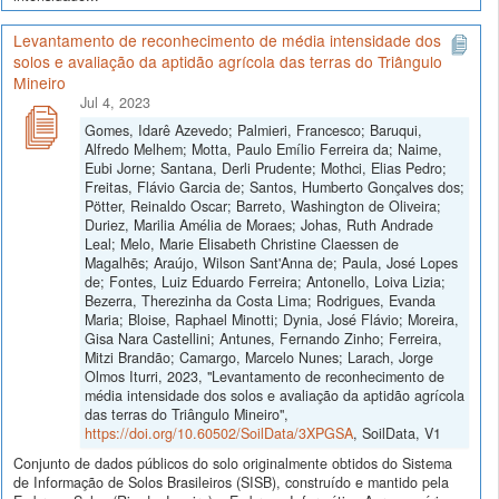
Levantamento de reconhecimento de média intensidade dos
solos e avaliação da aptidão agrícola das terras do Triângulo
Mineiro
Jul 4, 2023
Gomes, Idarê Azevedo; Palmieri, Francesco; Baruqui,
Alfredo Melhem; Motta, Paulo Emílio Ferreira da; Naime,
Eubi Jorne; Santana, Derli Prudente; Mothci, Elias Pedro;
Freitas, Flávio Garcia de; Santos, Humberto Gonçalves dos;
Pötter, Reinaldo Oscar; Barreto, Washington de Oliveira;
Duriez, Marilia Amélia de Moraes; Johas, Ruth Andrade
Leal; Melo, Marie Elisabeth Christine Claessen de
Magalhẽs; Araújo, Wilson Sant'Anna de; Paula, José Lopes
de; Fontes, Luiz Eduardo Ferreira; Antonello, Loiva Lizia;
Bezerra, Therezinha da Costa Lima; Rodrigues, Evanda
Maria; Bloise, Raphael Minotti; Dynia, José Flávio; Moreira,
Gisa Nara Castellini; Antunes, Fernando Zinho; Ferreira,
Mitzi Brandão; Camargo, Marcelo Nunes; Larach, Jorge
Olmos Iturri, 2023, "Levantamento de reconhecimento de
média intensidade dos solos e avaliação da aptidão agrícola
das terras do Triângulo Mineiro",
https://doi.org/10.60502/SoilData/3XPGSA
, SoilData, V1
Conjunto de dados públicos do solo originalmente obtidos do Sistema
de Informação de Solos Brasileiros (SISB), construído e mantido pela