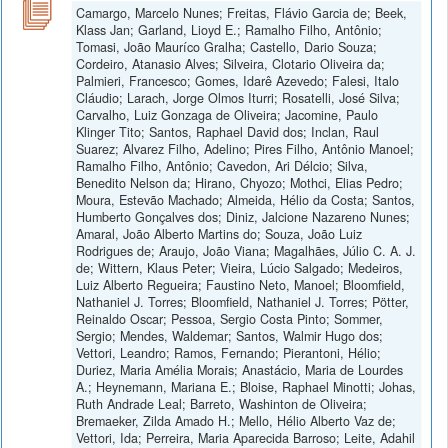
Camargo, Marcelo Nunes; Freitas, Flávio Garcia de; Beek,
Klass Jan; Garland, Lioyd E.; Ramalho Filho, Antônio;
Tomasi, João Mauríco Gralha; Castello, Dario Souza;
Cordeiro, Atanasio Alves; Silveira, Clotario Oliveira da;
Palmieri, Francesco; Gomes, Idarê Azevedo; Falesi, Italo
Cláudio; Larach, Jorge Olmos Iturri; Rosatelli, José Silva;
Carvalho, Luiz Gonzaga de Oliveira; Jacomine, Paulo
Klinger Tito; Santos, Raphael David dos; Inclan, Raul
Suarez; Alvarez Filho, Adelino; Pires Filho, Antônio Manoel;
Ramalho Filho, Antônio; Cavedon, Ari Délcio; Silva,
Benedito Nelson da; Hirano, Chyozo; Mothci, Elias Pedro;
Moura, Estevão Machado; Almeida, Hélio da Costa; Santos,
Humberto Gonçalves dos; Diniz, Jalcione Nazareno Nunes;
Amaral, João Alberto Martins do; Souza, João Luiz
Rodrigues de; Araujo, João Viana; Magalhães, Júlio C. A. J.
de; Wittern, Klaus Peter; Vieira, Lúcio Salgado; Medeiros,
Luiz Alberto Regueira; Faustino Neto, Manoel; Bloomfield,
Nathaniel J. Torres; Bloomfield, Nathaniel J. Torres; Pötter,
Reinaldo Oscar; Pessoa, Sergio Costa Pinto; Sommer,
Sergio; Mendes, Waldemar; Santos, Walmir Hugo dos;
Vettori, Leandro; Ramos, Fernando; Pierantoni, Hélio;
Duriez, Maria Amélia Morais; Anastácio, Maria de Lourdes
A.; Heynemann, Mariana E.; Bloise, Raphael Minotti; Johas,
Ruth Andrade Leal; Barreto, Washinton de Oliveira;
Bremaeker, Zilda Amado H.; Mello, Hélio Alberto Vaz de;
Vettori, Ida; Perreira, Maria Aparecida Barroso; Leite, Adahil