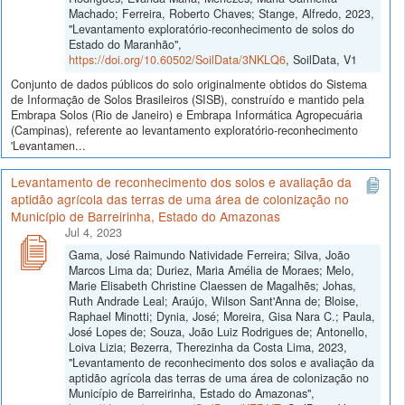
Machado; Ferreira, Roberto Chaves; Stange, Alfredo, 2023,
"Levantamento exploratório-reconhecimento de solos do
Estado do Maranhão",
https://doi.org/10.60502/SoilData/3NKLQ6
, SoilData, V1
Conjunto de dados públicos do solo originalmente obtidos do Sistema
de Informação de Solos Brasileiros (SISB), construído e mantido pela
Embrapa Solos (Rio de Janeiro) e Embrapa Informática Agropecuária
(Campinas), referente ao levantamento exploratório-reconhecimento
'Levantamen...
Levantamento de reconhecimento dos solos e avaliação da
aptidão agrícola das terras de uma área de colonização no
Município de Barreirinha, Estado do Amazonas
Jul 4, 2023
Gama, José Raimundo Natividade Ferreira; Silva, João
Marcos Lima da; Duriez, Maria Amélia de Moraes; Melo,
Marie Elisabeth Christine Claessen de Magalhẽs; Johas,
Ruth Andrade Leal; Araújo, Wilson Sant'Anna de; Bloise,
Raphael Minotti; Dynia, José; Moreira, Gisa Nara C.; Paula,
José Lopes de; Souza, João Luiz Rodrigues de; Antonello,
Loiva Lizia; Bezerra, Therezinha da Costa Lima, 2023,
"Levantamento de reconhecimento dos solos e avaliação da
aptidão agrícola das terras de uma área de colonização no
Município de Barreirinha, Estado do Amazonas",