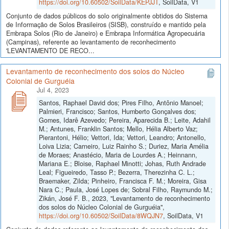
https://doi.org/10.60502/SoilData/KEPJJT
, SoilData, V1
Conjunto de dados públicos do solo originalmente obtidos do Sistema
de Informação de Solos Brasileiros (SISB), construído e mantido pela
Embrapa Solos (Rio de Janeiro) e Embrapa Informática Agropecuária
(Campinas), referente ao levantamento de reconhecimento
'LEVANTAMENTO DE RECO...
Levantamento de reconhecimento dos solos do Núcleo
Colonial de Gurguéia
Jul 4, 2023
Santos, Raphael David dos; Pires Filho, Antônio Manoel;
Palmieri, Francisco; Santos, Humberto Gonçalves dos;
Gomes, Idarê Azevedo; Pereira, Aparecida B.; Leite, Adahil
M.; Antunes, Franklin Santos; Mello, Hélia Alberto Vaz;
Pierantoni, Hélio; Vettori, Ida; Vettori, Leandro; Antonello,
Loiva Lizia; Carneiro, Luiz Rainho S.; Duriez, Maria Amélia
de Moraes; Anastécio, Maria de Lourdes A.; Heinnann,
Mariana E.; Bloise, Raphael Minotti; Johas, Ruth Andrade
Leal; Figueiredo, Tasso P.; Bezerra, Therezinha C. L.;
Braemaker, Zilda; Pinheiro, Francisca F. M.; Moreira, Gisa
Nara C.; Paula, José Lopes de; Sobral Filho, Raymundo M.;
Zikán, José F. B., 2023, "Levantamento de reconhecimento
dos solos do Núcleo Colonial de Gurguéia",
https://doi.org/10.60502/SoilData/8WQJN7
, SoilData, V1