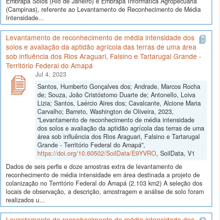
Embrapa Solos (Rio de Janeiro) e Embrapa Informática Agropecuária
(Campinas), referente ao Levantamento de Reconhecimento de Média
Intensidade...
Levantamento de reconhecimento de média intensidade dos
solos e avaliação da aptidão agrícola das terras de uma área
sob influência dos Rios Araguari, Falsino e Tartarugal Grande -
Território Federal do Amapá
Jul 4, 2023
Santos, Humberto Gonçalves dos; Andrade, Marcos Rocha
de; Souza, João Cristóstomo Duarte de; Antonello, Loiva
Lizia; Santos, Laércio Aires dos; Cavalcante, Alcione Maria
Carvalho; Barreto, Washington de Oliveira, 2023,
"Levantamento de reconhecimento de média intensidade
dos solos e avaliação da aptidão agrícola das terras de uma
área sob influência dos Rios Araguari, Falsino e Tartarugal
Grande - Território Federal do Amapá",
https://doi.org/10.60502/SoilData/E9YVRO
, SoilData, V1
Dados de seis perfis e doze amostras extra de levantamento de
reconhecimento de média intensidade em área destinada a projeto de
colanização no Território Federal do Amapá (2.103 km2) A seleção dos
locais de observação, a descrição, amostragem e análise de solo foram
realizados u...
Levantamento de reconhecimento de média intensidade dos