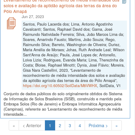
solos e avaliação da aptidão agrícola das terras da área do
Pólo Amapá
Jun 27, 2023
Santos, Paulo Lacerda dos; Lima, Antonio Agostinho
Cavalcanti; Santos, Raphael David dos; Gama, José
Raimundo Natividade Ferreira; Silva, João Marcos Lima da;
Soares, Amarindo Fausto; Martins, João Souza; Rego,
Raimundo Silva; Barreto, Washington de Oliveira; Duriez,
Maria Amélia de Moraes; Johas, Ruth Andrade Leal; Wilson
Sant'Anna de Araújo; Paula, José Lopes de; Antonello,
Loiva Lizia; Rodrigues, Evanda Maria; Lima, Therezinha da
Costa; Bloise, Raphael Minotti; Dynia, José Flávio; Moreira,
Gisa Nara Castellini, 2023, "Levantamento de
reconhecimento de média intensidade dos solos e avaliação
da aptidão agrícola das terras da área do Pólo Amapá",
https://doi.org/10.60502/SoilData/M8VWHX
, SoilData, V1
Conjunto de dados públicos do solo originalmente obtidos do Sistema
de Informação de Solos Brasileiros (SISB), construído e mantido pela
Embrapa Solos (Rio de Janeiro) e Embrapa Informática Agropecuária
(Campinas), referente ao 'Levantamento de reconhecimento de média
intensidade...
(Atual)
«
< Anterior
1
2
3
4
Próxima >
»