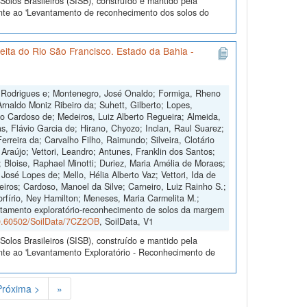
olos Brasileiros (SISB), construído e mantido pela
ente ao 'Levantamento de reconhecimento dos solos do
ita do Rio São Francisco. Estado da Bahia -
B. Rodrigues e; Montenegro, José Onaldo; Formiga, Rheno
rnaldo Moniz Ribeiro da; Suhett, Gilberto; Lopes,
lo Cardoso de; Medeiros, Luiz Alberto Regueira; Almeida,
s, Flávio Garcia de; Hirano, Chyozo; Inclan, Raul Suarez;
Ferreira da; Carvalho Filho, Raimundo; Silveira, Clotário
e Araújo; Vettori, Leandro; Antunes, Franklin dos Santos;
; Bloise, Raphael Minotti; Duriez, Maria Amélia de Moraes;
José Lopes de; Mello, Hélia Alberto Vaz; Vettori, Ida de
eiros; Cardoso, Manoel da Silve; Carneiro, Luiz Rainho S.;
orfírio, Ney Hamilton; Meneses, Maria Carmelita M.;
antamento exploratório-reconhecimento de solos da margem
/10.60502/SoilData/7CZ2OB
, SoilData, V1
olos Brasileiros (SISB), construído e mantido pela
nte ao 'Levantamento Exploratório - Reconhecimento de
Próxima >
»