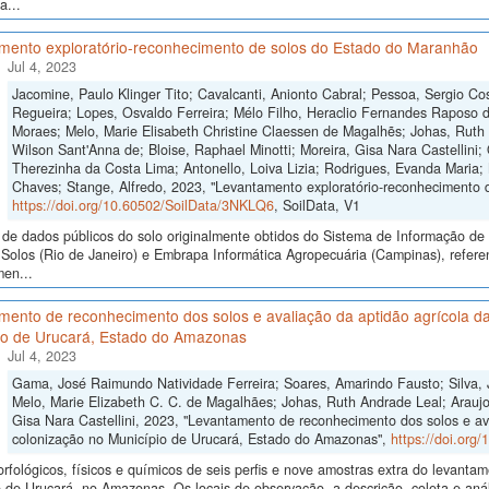
a...
mento exploratório-reconhecimento de solos do Estado do Maranhão
Jul 4, 2023
Jacomine, Paulo Klinger Tito; Cavalcanti, Anionto Cabral; Pessoa, Sergio Cos
Regueira; Lopes, Osvaldo Ferreira; Mélo Filho, Heraclio Fernandes Raposo 
Moraes; Melo, Marie Elisabeth Christine Claessen de Magalhẽs; Johas, Ruth 
Wilson Sant'Anna de; Bloise, Raphael Minotti; Moreira, Gisa Nara Castellini; 
Therezinha da Costa Lima; Antonello, Loiva Lizia; Rodrigues, Evanda Maria;
Chaves; Stange, Alfredo, 2023, "Levantamento exploratório-reconhecimento 
https://doi.org/10.60502/SoilData/3NKLQ6
, SoilData, V1
de dados públicos do solo originalmente obtidos do Sistema de Informação de S
Solos (Rio de Janeiro) e Embrapa Informática Agropecuária (Campinas), refere
men...
mento de reconhecimento dos solos e avaliação da aptidão agrícola da
io de Urucará, Estado do Amazonas
Jul 4, 2023
Gama, José Raimundo Natividade Ferreira; Soares, Amarindo Fausto; Silva, 
Melo, Marie Elizabeth C. C. de Magalhães; Johas, Ruth Andrade Leal; Araujo,
Gisa Nara Castellini, 2023, "Levantamento de reconhecimento dos solos e av
colonização no Município de Urucará, Estado do Amazonas",
https://doi.org
fológicos, físicos e químicos de seis perfis e nove amostras extra do levant
 de Urucará, no Amazonas. Os locais de observação, a descrição, coleta e anál