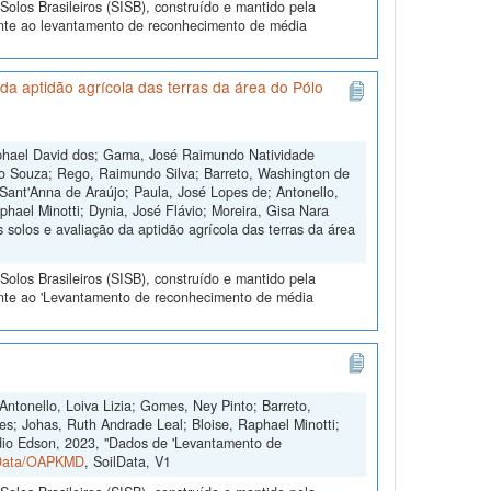
olos Brasileiros (SISB), construído e mantido pela
ente ao levantamento de reconhecimento de média
a aptidão agrícola das terras da área do Pólo
aphael David dos; Gama, José Raimundo Natividade
ão Souza; Rego, Raimundo Silva; Barreto, Washington de
Sant'Anna de Araújo; Paula, José Lopes de; Antonello,
phael Minotti; Dynia, José Flávio; Moreira, Gisa Nara
solos e avaliação da aptidão agrícola das terras da área
olos Brasileiros (SISB), construído e mantido pela
ente ao 'Levantamento de reconhecimento de média
Antonello, Loiva Lizia; Gomes, Ney Pinto; Barreto,
es; Johas, Ruth Andrade Leal; Bloise, Raphael Minotti;
dio Edson, 2023, "Dados de 'Levantamento de
ilData/OAPKMD
, SoilData, V1