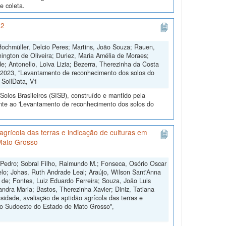
e coleta.
 2
 Hochmüller, Delcio Peres; Martins, João Souza; Rauen,
ington de Oliveira; Duriez, Maria Amélia de Moraes;
; Antonello, Loiva Lizia; Bezerra, Therezinha da Costa
e, 2023, "Levantamento de reconhecimento dos solos do
, SoilData, V1
olos Brasileiros (SISB), construído e mantido pela
ente ao 'Levantamento de reconhecimento dos solos do
grícola das terras e indicação de culturas em
Mato Grosso
 Pedro; Sobral Filho, Raimundo M.; Fonseca, Osório Oscar
lo; Johas, Ruth Andrade Leal; Araújo, Wilson Sant'Anna
s de; Fontes, Luiz Eduardo Ferreira; Souza, João Luis
andra Maria; Bastos, Therezinha Xavier; Diniz, Tatiana
dade, avaliação de aptidão agrícola das terras e
do Sudoeste do Estado de Mato Grosso",