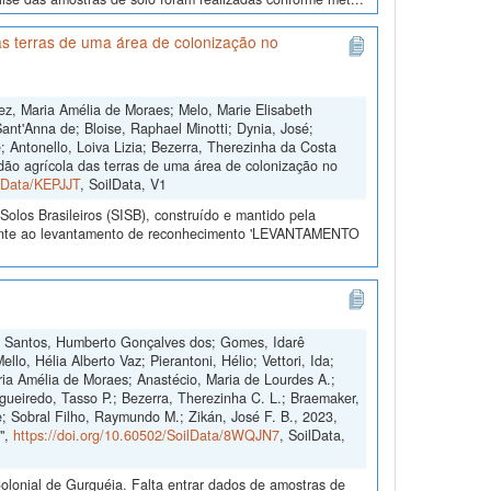
s terras de uma área de colonização no
ez, Maria Amélia de Moraes; Melo, Marie Elisabeth
ant'Anna de; Bloise, Raphael Minotti; Dynia, José;
 Antonello, Loiva Lizia; Bezerra, Therezinha da Costa
dão agrícola das terras de uma área de colonização no
ilData/KEPJJT
, SoilData, V1
olos Brasileiros (SISB), construído e mantido pela
erente ao levantamento de reconhecimento 'LEVANTAMENTO
co; Santos, Humberto Gonçalves dos; Gomes, Idarê
llo, Hélia Alberto Vaz; Pierantoni, Hélio; Vettori, Ida;
aria Amélia de Moraes; Anastécio, Maria de Lourdes A.;
gueiredo, Tasso P.; Bezerra, Therezinha C. L.; Braemaker,
e; Sobral Filho, Raymundo M.; Zikán, José F. B., 2023,
",
https://doi.org/10.60502/SoilData/8WQJN7
, SoilData,
lonial de Gurguéia. Falta entrar dados de amostras de