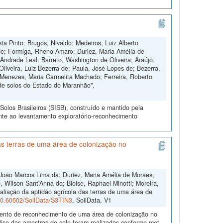
ta Pinto; Brugos, Nivaldo; Medeiros, Luiz Alberto
de; Formiga, Rheno Amaro; Duriez, Maria Amélia de
Andrade Leal; Barreto, Washington de Oliveira; Araújo,
Oliveira, Luiz Bezerra de; Paula, José Lopes de; Bezerra,
 Menezes, Maria Carmelita Machado; Ferreira, Roberto
de solos do Estado do Maranhão",
olos Brasileiros (SISB), construído e mantido pela
nte ao levantamento exploratório-reconhecimento
s terras de uma área de colonização no
João Marcos Lima da; Duriez, Maria Amélia de Moraes;
 Wilson Sant'Anna de; Bloise, Raphael Minotti; Moreira,
aliação da aptidão agrícola das terras de uma área de
/10.60502/SoilData/S3TIN3
, SoilData, V1
amento de reconhecimento de uma área de colonização no
ise das amostras de solo foram realizadas conforme met...