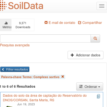
Ir
Alt
para
na
o
conteúdo
principal
E-mail de contato
Compartilhar
9,371
Métricas
Downloads
Pesquisa avançada
Adicionar dados
Filtrar resultados
Palavra-chave Termo:
Complexo sortivo
1 to 6 of 6 Resultados
Ordenar
Dados do solo da área de captação do Reservatório do
DNOS/CORSAN, Santa Maria, RS
Jun 19, 2023