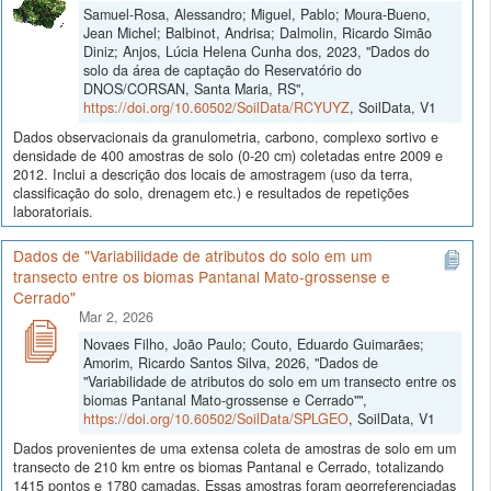
Samuel-Rosa, Alessandro; Miguel, Pablo; Moura-Bueno,
Jean Michel; Balbinot, Andrisa; Dalmolin, Ricardo Simão
Diniz; Anjos, Lúcia Helena Cunha dos, 2023, "Dados do
solo da área de captação do Reservatório do
DNOS/CORSAN, Santa Maria, RS",
https://doi.org/10.60502/SoilData/RCYUYZ
, SoilData, V1
Dados observacionais da granulometria, carbono, complexo sortivo e
densidade de 400 amostras de solo (0-20 cm) coletadas entre 2009 e
2012. Inclui a descrição dos locais de amostragem (uso da terra,
classificação do solo, drenagem etc.) e resultados de repetições
laboratoriais.
Dados de "Variabilidade de atributos do solo em um
transecto entre os biomas Pantanal Mato-grossense e
Cerrado"
Mar 2, 2026
Novaes Filho, João Paulo; Couto, Eduardo Guimarães;
Amorim, Ricardo Santos Silva, 2026, "Dados de
"Variabilidade de atributos do solo em um transecto entre os
biomas Pantanal Mato-grossense e Cerrado"",
https://doi.org/10.60502/SoilData/SPLGEO
, SoilData, V1
Dados provenientes de uma extensa coleta de amostras de solo em um
transecto de 210 km entre os biomas Pantanal e Cerrado, totalizando
1415 pontos e 1780 camadas. Essas amostras foram georreferenciadas