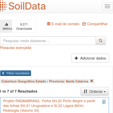
Ir
Alt
para
na
o
conteúdo
principal
E-mail de contato
Compartilhar
9,371
Métricas
Downloads
Pesquisa avançada
Adicionar dados
Filtrar resultados
Cobertura Geográfica Estado / Província:
Santa Catarina
1 to 7 of 7 Resultados
Ordenar
Projeto RADAMBRASIL. Folha SH.22 Porto Alegre e parte
das folhas SH.21 Uruguaiana e SI.22 Lagoa Mirim;
Pedologia (Volume 33)