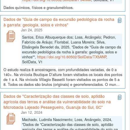
Dados químicos, físicos e granulométricos.
Dados de "Guia de campo da excursão pedológica da rocha
à garrafa: geologia, solos e vinhos"
Jan 24, 2025
Santos, Erico Albuquerque dos; Loss, Arcângelo; Pedron,
Fabrício de Aráujo; Florisbal, Luana Moreira; Silva,
Elisângela Benedet da, 2025, "Dados de "Guia de campo da
excursão pedológica da rocha à garrafa: geologia, solos e
vinhos"",
https://doi.org/10.60502/SoilData/TX5ANP
,
SoilData, V1
O estudo realiza 8 amostragens, com profundidades variadas, de 0 a
140+. Na vinícola Boutique D’alture foram visitados os locais dos pontos
de 1 a 4. Na vinícola Villagio Bassetti foram visitados os pontos de 5 a
8. Todos os dados são brutos (originais) e georreferenciados. O mun...
Dados de "Caracterização das classes de solo, aptidão
agrícola das terras e análise da vulnerabilidade do solo na
Microbacia Lajeado Pessegueiro, Guaruja do Sul, SC"
Jan 12, 2024
Machado, Ludmila Nascimento; Loss, Arcângelo, 2024,
"Dados de "Caracterização das classes de solo, aptidão
agrícola das terras e análise da vulnerabilidade do solo na