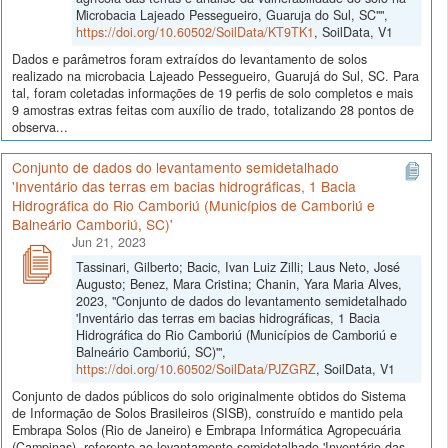
Microbacia Lajeado Pessegueiro, Guaruja do Sul, SC"",
https://doi.org/10.60502/SoilData/KT9TK1
, SoilData, V1
Dados e parâmetros foram extraídos do levantamento de solos
realizado na microbacia Lajeado Pessegueiro, Guarujá do Sul, SC. Para
tal, foram coletadas informações de 19 perfis de solo completos e mais
9 amostras extras feitas com auxílio de trado, totalizando 28 pontos de
observa...
Conjunto de dados do levantamento semidetalhado
'Inventário das terras em bacias hidrográficas, 1 Bacia
Hidrográfica do Rio Camboriú (Municípios de Camboriú e
Balneário Camboriú, SC)'
Jun 21, 2023
Tassinari, Gilberto; Bacic, Ivan Luiz Zilli; Laus Neto, José
Augusto; Benez, Mara Cristina; Chanin, Yara Maria Alves,
2023, "Conjunto de dados do levantamento semidetalhado
'Inventário das terras em bacias hidrográficas, 1 Bacia
Hidrográfica do Rio Camboriú (Municípios de Camboriú e
Balneário Camboriú, SC)'",
https://doi.org/10.60502/SoilData/PJZGRZ
, SoilData, V1
Conjunto de dados públicos do solo originalmente obtidos do Sistema
de Informação de Solos Brasileiros (SISB), construído e mantido pela
Embrapa Solos (Rio de Janeiro) e Embrapa Informática Agropecuária
(Campinas), referente ao levantamento semidetalhado 'Inventário das