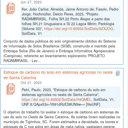
Jun 27, 2023
Ker, João Carlos; Almeida, Jaime Antonio de; Fasolo, Pedro
Jorge; Hochmüller, Delcio Peres, 2023, "Projeto
RADAMBRASIL. Folha SH.22 Porto Alegre e parte das
folhas SH.21 Uruguaiana e SI.22 Lagoa Mirim; Pedologia
(Volume 33)",
https://doi.org/10.60502/SoilData/9ZXJOG
,
SoilData, V1
Conjunto de dados públicos do solo originalmente obtidos do Sistema
de Informação de Solos Brasileiros (SISB), construído e mantido pela
Embrapa Solos (Rio de Janeiro) e Embrapa Informática Agropecuária
(Campinas), referente ao levantamento exploratório 'PROJETO
RADAMBRASIL - Lev...
Estoque de carbono do solo em sistemas agrícolas no oeste
de Santa Catarina
Oct 21, 2023
Petri, Paulo, 2023, "Estoque de carbono do solo em
sistemas agrícolas no oeste de Santa Catarina",
https://doi.org/10.60502/SoilData/H4QMEL
, SoilData, V1,
UNF:6:QApx53v+Y691dRzES8UN9w== [fileUNF]
O objetivo do trabalho foi avaliar o estoque de carbono em sistemas de
uso do solo no Oeste de Santa Catarina. As coletas foram realizadas no
município de Tigrinhos, SC. Foram estimados a densidade, os teores e
estoques de C nos solos em áreas de mata nativa, pastagem perene,