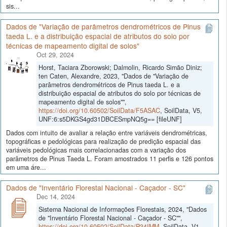
sis...
Dados de "Variação de parâmetros dendrométricos de Pinus
taeda L. e a distribuição espacial de atributos do solo por
técnicas de mapeamento digital de solos"
Oct 29, 2024
Horst, Taciara Zborowski; Dalmolin, Ricardo Simão Diniz;
ten Caten, Alexandre, 2023, "Dados de "Variação de
parâmetros dendrométricos de Pinus taeda L. e a
distribuição espacial de atributos do solo por técnicas de
mapeamento digital de solos"",
https://doi.org/10.60502/SoilData/F5ASAC
, SoilData, V5,
UNF:6:s5DKGS4gd31DBCESmpNQ5g== [fileUNF]
Dados com intuito de avaliar a relação entre variáveis dendrométricas,
topográficas e pedológicas para realização de predição espacial das
variáveis pedológicas mais correlacionadas com a variação dos
parâmetros de Pinus Taeda L. Foram amostrados 11 perfis e 126 pontos
em uma áre...
Dados de "Inventário Florestal Nacional - Caçador - SC"
Dec 14, 2024
Sistema Nacional de Informações Florestais, 2024, "Dados
de "Inventário Florestal Nacional - Caçador - SC"",
https://doi.org/10.60502/SoilData/P34IMM
, SoilData, V1