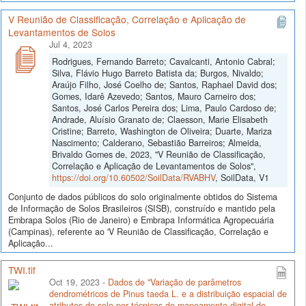
V Reunião de Classificação, Correlação e Aplicação de
Levantamentos de Solos
Jul 4, 2023
Rodrigues, Fernando Barreto; Cavalcanti, Antonio Cabral;
Silva, Flávio Hugo Barreto Batista da; Burgos, Nivaldo;
Araújo Filho, José Coelho de; Santos, Raphael David dos;
Gomes, Idarê Azevedo; Santos, Mauro Carneiro dos;
Santos, José Carlos Pereira dos; Lima, Paulo Cardoso de;
Andrade, Aluísio Granato de; Claesson, Marie Elisabeth
Cristine; Barreto, Washington de Oliveira; Duarte, Mariza
Nascimento; Calderano, Sebastião Barreiros; Almeida,
Brivaldo Gomes de, 2023, "V Reunião de Classificação,
Correlação e Aplicação de Levantamentos de Solos",
https://doi.org/10.60502/SoilData/RVABHV
, SoilData, V1
Conjunto de dados públicos do solo originalmente obtidos do Sistema
de Informação de Solos Brasileiros (SISB), construído e mantido pela
Embrapa Solos (Rio de Janeiro) e Embrapa Informática Agropecuária
(Campinas), referente ao 'V Reunião de Classificação, Correlação e
Aplicação...
TWI.tif
Oct 19, 2023 -
Dados de "Variação de parâmetros
dendrométricos de Pinus taeda L. e a distribuição espacial de
atributos do solo por técnicas de mapeamento digital de