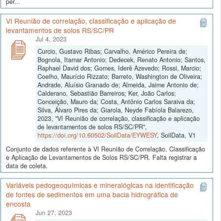
per...
VI Reunião de correlação, classificação e aplicação de
levantamentos de solos RS/SC/PR
Jul 4, 2023
Curcio, Gustavo Ribas; Carvalho, Américo Pereira de;
Bognola, Itamar Antonio; Dedecek, Renato Antonio; Santos,
Raphael David dos; Gomes, Iderê Azevedo; Rossi, Marcio;
Coelho, Maurício Rizzato; Barreto, Washington de Oliveira;
Andrade, Aluísio Granado de; Almeida, Jaime Antonio de;
Calderano, Sebastião Barreiros; Ker, João Carlos;
Conceição, Mauro da; Costa, Antônio Carlos Saraiva da;
Silva, Álvaro Pires da; Giarola, Neyde Fabíola Balarezo,
2023, "VI Reunião de correlação, classificação e aplicação
de levantamentos de solos RS/SC/PR",
https://doi.org/10.60502/SoilData/EYWESY
, SoilData, V1
Conjunto de dados referente à VI Reunião de Correlação, Classificação
e Aplicação de Levantamentos de Solos RS/SC/PR. Falta registrar a
data de coleta.
Variáveis pedogeoquímicas e mineralógicas na identificação
de fontes de sedimentos em uma bacia hidrográfica de
encosta
Jun 27, 2023