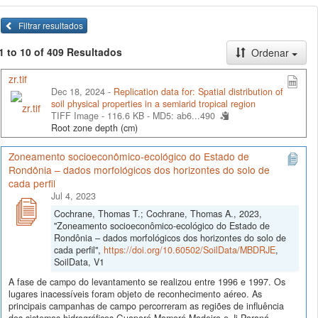
Filtrar resultados
1 to 10 of 409 Resultados
Ordenar
zr.tif
Dec 18, 2024 -
Replication data for: Spatial distribution of
soil physical properties in a semiarid tropical region
TIFF Image - 116.6 KB -
MD5: ab6...490
Root zone depth (cm)
Zoneamento socioeconômico-ecológico do Estado de
Rondônia – dados morfológicos dos horizontes do solo de
cada perfil
Jul 4, 2023
Cochrane, Thomas T.; Cochrane, Thomas A., 2023,
"Zoneamento socioeconômico-ecológico do Estado de
Rondônia – dados morfológicos dos horizontes do solo de
cada perfil",
https://doi.org/10.60502/SoilData/MBDRJE
,
SoilData, V1
A fase de campo do levantamento se realizou entre 1996 e 1997. Os
lugares inacessíveis foram objeto de reconhecimento aéreo. As
principais campanhas de campo percorreram as regiões de influência
dos sistemas hidrográficos Guaporé-Mamoré-Madeira e Ji-Paraná-