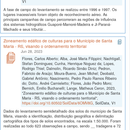
V1
A fase de campo do levantamento se realizou entre 1996 e 1997. Os
lugares inacessíveis foram objeto de reconhecimento aéreo. As
principais campanhas de campo percorreram as regiões de influência
dos sistemas hidrográficos Guaporé-Mamoré-Madeira e Ji-Paraná-
Machado e seus tributár...
Zoneamento edáfico de culturas para o Município de Santa
Maria - RS, visando o ordenamento territorial
Jun 28, 2023
Flores, Carlos Alberto; Alba, José Maria Filippini; Nachtigall,
Stefan Domingues; Cunha, Henrique Noguez da; Lopes,
Rodrigo Thiel; Dalmolin, Ricardo Simão Diniz; Pedron,
Fabricio de Araújo; Moura-Bueno, Jean Michel; Deobald,
Gabriel Antônio; Nascimento, Pedro Paulo Ramos Ribeiro
do; Dotto, André Carnieletto; Flores, João Pedro Moro;
Bernich, Emilio Buchanelli; Lange, Matheus Ceron, 2023,
"Zoneamento edáfico de culturas para o Município de Santa
Maria - RS, visando o ordenamento territorial",
https://doi.org/10.60502/SoilData/6OMV8G
, SoilData, V1
Dados do levantamento semidetalhado dos solos do município de Santa
Maria, visando a identificação, distribuição geográfica e delimitação
cartográfica dos tipos de solos encontrados, na escala 1:50.000. Foram
realizadas ao todo 623 observações a campo, sendo __ tradagens e 72