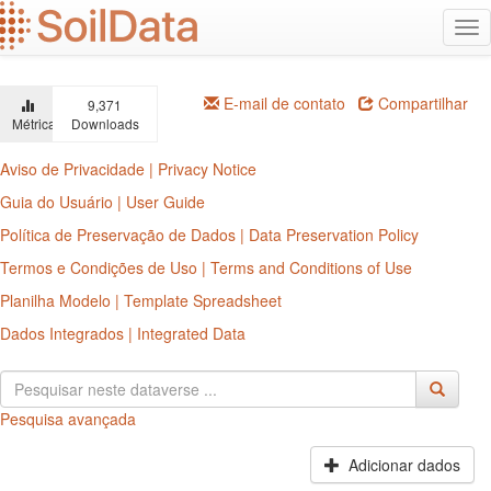
Ir
Alt
para
na
o
conteúdo
principal
E-mail de contato
Compartilhar
9,371
Métricas
Downloads
Aviso de Privacidade | Privacy Notice
Guia do Usuário | User Guide
Política de Preservação de Dados | Data Preservation Policy
Termos e Condições de Uso | Terms and Conditions of Use
Planilha Modelo | Template Spreadsheet
Dados Integrados | Integrated Data
Pesquisa avançada
Adicionar dados