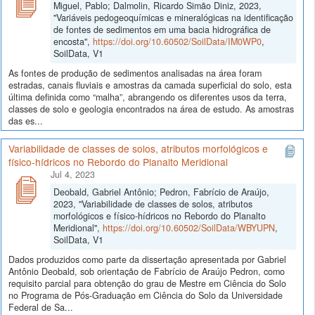
Miguel, Pablo; Dalmolin, Ricardo Simão Diniz, 2023,
"Variáveis pedogeoquímicas e mineralógicas na identificação
de fontes de sedimentos em uma bacia hidrográfica de
encosta",
https://doi.org/10.60502/SoilData/IM0WP0
,
SoilData, V1
As fontes de produção de sedimentos analisadas na área foram
estradas, canais fluviais e amostras da camada superficial do solo, esta
última definida como “malha”, abrangendo os diferentes usos da terra,
classes de solo e geologia encontrados na área de estudo. As amostras
das es...
Variabilidade de classes de solos, atributos morfológicos e
físico-hídricos no Rebordo do Planalto Meridional
Jul 4, 2023
Deobald, Gabriel Antônio; Pedron, Fabrício de Araújo,
2023, "Variabilidade de classes de solos, atributos
morfológicos e físico-hídricos no Rebordo do Planalto
Meridional",
https://doi.org/10.60502/SoilData/WBYUPN
,
SoilData, V1
Dados produzidos como parte da dissertação apresentada por Gabriel
Antônio Deobald, sob orientação de Fabrício de Araújo Pedron, como
requisito parcial para obtenção do grau de Mestre em Ciência do Solo
no Programa de Pós-Graduação em Ciência do Solo da Universidade
Federal de Sa...