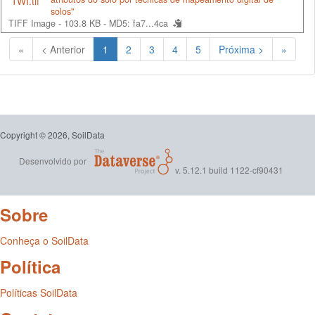
solos"
TIFF Image - 103.8 KB -
MD5: fa7...4ca
(Atual)
«
< Anterior
1
2
3
4
5
Próxima >
»
Copyright © 2026, SoilData
Desenvolvido por
v. 5.12.1 build 1122-cf90431
Sobre
Conheça o SoilData
Política
Políticas SoilData