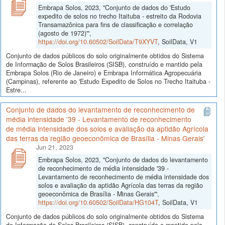
Embrapa Solos, 2023, "Conjunto de dados do 'Estudo
expedito de solos no trecho Itaituba - estreito da Rodovia
Transamazônica para fins de classificação e correlação
(agosto de 1972)'",
https://doi.org/10.60502/SoilData/T9XYVT
, SoilData, V1
Conjunto de dados públicos do solo originalmente obtidos do Sistema
de Informação de Solos Brasileiros (SISB), construído e mantido pela
Embrapa Solos (Rio de Janeiro) e Embrapa Informática Agropecuária
(Campinas), referente ao 'Estudo Expedito de Solos no Trecho Itaituba -
Estre...
Conjunto de dados do levantamento de reconhecimento de
média intensidade '39 - Levantamento de reconhecimento
de média intensidade dos solos e avaliação da aptidão Agrícola
das terras da região geoeconômica de Brasília - Minas Gerais'
Jun 21, 2023
Embrapa Solos, 2023, "Conjunto de dados do levantamento
de reconhecimento de média intensidade '39 -
Levantamento de reconhecimento de média intensidade dos
solos e avaliação da aptidão Agrícola das terras da região
geoeconômica de Brasília - Minas Gerais'",
https://doi.org/10.60502/SoilData/HG104T
, SoilData, V1
Conjunto de dados públicos do solo originalmente obtidos do Sistema
de Informação de Solos Brasileiros (SISB), construído e mantido pela