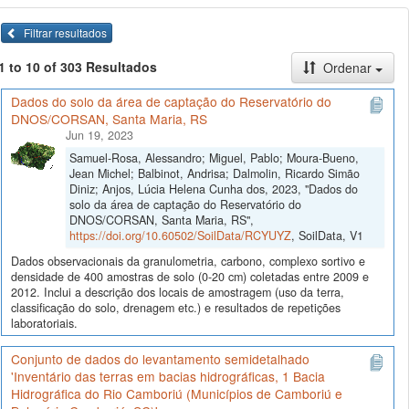
Filtrar resultados
1 to 10 of 303 Resultados
Ordenar
Dados do solo da área de captação do Reservatório do
DNOS/CORSAN, Santa Maria, RS
Jun 19, 2023
Samuel-Rosa, Alessandro; Miguel, Pablo; Moura-Bueno,
Jean Michel; Balbinot, Andrisa; Dalmolin, Ricardo Simão
Diniz; Anjos, Lúcia Helena Cunha dos, 2023, "Dados do
solo da área de captação do Reservatório do
DNOS/CORSAN, Santa Maria, RS",
https://doi.org/10.60502/SoilData/RCYUYZ
, SoilData, V1
Dados observacionais da granulometria, carbono, complexo sortivo e
densidade de 400 amostras de solo (0-20 cm) coletadas entre 2009 e
2012. Inclui a descrição dos locais de amostragem (uso da terra,
classificação do solo, drenagem etc.) e resultados de repetições
laboratoriais.
Conjunto de dados do levantamento semidetalhado
'Inventário das terras em bacias hidrográficas, 1 Bacia
Hidrográfica do Rio Camboriú (Municípios de Camboriú e