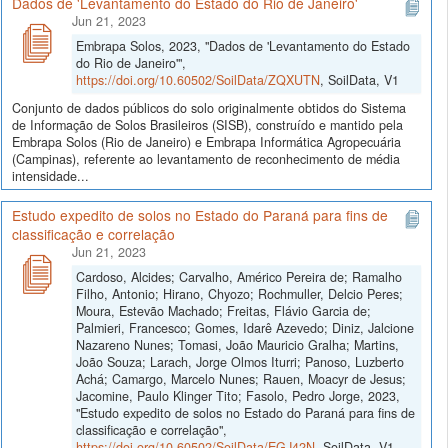
Dados de 'Levantamento do Estado do Rio de Janeiro'
Jun 21, 2023
Embrapa Solos, 2023, "Dados de 'Levantamento do Estado
do Rio de Janeiro'",
https://doi.org/10.60502/SoilData/ZQXUTN
, SoilData, V1
Conjunto de dados públicos do solo originalmente obtidos do Sistema
de Informação de Solos Brasileiros (SISB), construído e mantido pela
Embrapa Solos (Rio de Janeiro) e Embrapa Informática Agropecuária
(Campinas), referente ao levantamento de reconhecimento de média
intensidade...
Estudo expedito de solos no Estado do Paraná para fins de
classificação e correlação
Jun 21, 2023
Cardoso, Alcides; Carvalho, Américo Pereira de; Ramalho
Filho, Antonio; Hirano, Chyozo; Rochmuller, Delcio Peres;
Moura, Estevão Machado; Freitas, Flávio Garcia de;
Palmieri, Francesco; Gomes, Idarê Azevedo; Diniz, Jalcione
Nazareno Nunes; Tomasi, João Mauricio Gralha; Martins,
João Souza; Larach, Jorge Olmos Iturri; Panoso, Luzberto
Achá; Camargo, Marcelo Nunes; Rauen, Moacyr de Jesus;
Jacomine, Paulo Klinger Tito; Fasolo, Pedro Jorge, 2023,
"Estudo expedito de solos no Estado do Paraná para fins de
classificação e correlação",
https://doi.org/10.60502/SoilData/EGJ42N
, SoilData, V1