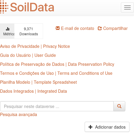
Ir
Alt
para
na
o
conteúdo
principal
E-mail de contato
Compartilhar
9,371
Métricas
Downloads
Aviso de Privacidade | Privacy Notice
Guia do Usuário | User Guide
Política de Preservação de Dados | Data Preservation Policy
Termos e Condições de Uso | Terms and Conditions of Use
Planilha Modelo | Template Spreadsheet
Dados Integrados | Integrated Data
Pesquisa avançada
Adicionar dados