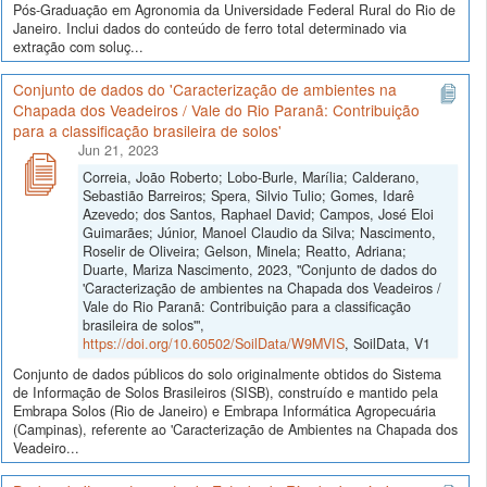
Pós-Graduação em Agronomia da Universidade Federal Rural do Rio de
Janeiro. Inclui dados do conteúdo de ferro total determinado via
extração com soluç...
Conjunto de dados do 'Caracterização de ambientes na
Chapada dos Veadeiros / Vale do Rio Paranã: Contribuição
para a classificação brasileira de solos'
Jun 21, 2023
Correia, João Roberto; Lobo-Burle, Marília; Calderano,
Sebastião Barreiros; Spera, Silvio Tulio; Gomes, Idarê
Azevedo; dos Santos, Raphael David; Campos, José Eloi
Guimarães; Júnior, Manoel Claudio da Silva; Nascimento,
Roselir de Oliveira; Gelson, Minela; Reatto, Adriana;
Duarte, Mariza Nascimento, 2023, "Conjunto de dados do
'Caracterização de ambientes na Chapada dos Veadeiros /
Vale do Rio Paranã: Contribuição para a classificação
brasileira de solos'",
https://doi.org/10.60502/SoilData/W9MVIS
, SoilData, V1
Conjunto de dados públicos do solo originalmente obtidos do Sistema
de Informação de Solos Brasileiros (SISB), construído e mantido pela
Embrapa Solos (Rio de Janeiro) e Embrapa Informática Agropecuária
(Campinas), referente ao 'Caracterização de Ambientes na Chapada dos
Veadeiro...