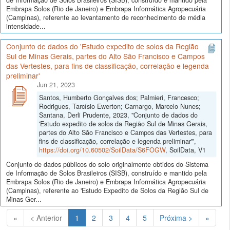
Embrapa Solos (Rio de Janeiro) e Embrapa Informática Agropecuária
(Campinas), referente ao levantamento de reconhecimento de média
intensidade...
Conjunto de dados do 'Estudo expedito de solos da Região
Sul de Minas Gerais, partes do Alto São Francisco e Campos
das Vertestes, para fins de classificação, correlação e legenda
preliminar'
Jun 21, 2023
Santos, Humberto Gonçalves dos; Palmieri, Francesco;
Rodrigues, Tarcísio Ewerton; Carnargo, Marcelo Nunes;
Santana, Derli Prudente, 2023, "Conjunto de dados do
'Estudo expedito de solos da Região Sul de Minas Gerais,
partes do Alto São Francisco e Campos das Vertestes, para
fins de classificação, correlação e legenda preliminar'",
https://doi.org/10.60502/SoilData/S6FOGW
, SoilData, V1
Conjunto de dados públicos do solo originalmente obtidos do Sistema
de Informação de Solos Brasileiros (SISB), construído e mantido pela
Embrapa Solos (Rio de Janeiro) e Embrapa Informática Agropecuária
(Campinas), referente ao 'Estudo Expedito de Solos da Região Sul de
Minas Ger...
(Atual)
«
< Anterior
1
2
3
4
5
Próxima >
»