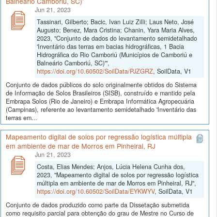
Balneário Camboriú, SC)'
Jun 21, 2023
Tassinari, Gilberto; Bacic, Ivan Luiz Zilli; Laus Neto, José
Augusto; Benez, Mara Cristina; Chanin, Yara Maria Alves,
2023, "Conjunto de dados do levantamento semidetalhado
'Inventário das terras em bacias hidrográficas, 1 Bacia
Hidrográfica do Rio Camboriú (Municípios de Camboriú e
Balneário Camboriú, SC)'",
https://doi.org/10.60502/SoilData/PJZGRZ
, SoilData, V1
Conjunto de dados públicos do solo originalmente obtidos do Sistema
de Informação de Solos Brasileiros (SISB), construído e mantido pela
Embrapa Solos (Rio de Janeiro) e Embrapa Informática Agropecuária
(Campinas), referente ao levantamento semidetalhado 'Inventário das
terras em...
Mapeamento digital de solos por regressão logística múltipla
em ambiente de mar de Morros em Pinheiral, RJ
Jun 21, 2023
Costa, Elias Mendes; Anjos, Lúcia Helena Cunha dos,
2023, "Mapeamento digital de solos por regressão logística
múltipla em ambiente de mar de Morros em Pinheiral, RJ",
https://doi.org/10.60502/SoilData/EYKWYV
, SoilData, V1
Conjunto de dados produzido como parte da Dissetação submetida
como requisito parcial para obtenção do grau de Mestre no Curso de