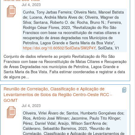
Jul 4, 2023
Cunha, Tony Jarbas Ferreira; Oliveira Neto, Manoel Batista
de; Lucena, Andréa Maria Alves de; Oliveira, Wagner da
Silva; Santana, Roberto O. de; Rocha, Bruno N.; Ferreira,
Rodrigo César Flores, 2023, "Revitalização do Rio São
Francisco com base na reconstituição de matas ciliares e
recuperação de áreas degradadas nos Municípios de
Petrolina, Lagoa Grande e Santa Maria da Boa Vista",
https://doi.org/10.60502/SoilData/SW2P4Y
, SoilData, V1
Conjunto de dados referente ao projeto Revitalização do Rio São
Francisco com base na Reconstituição de Matas Ciliares e Recuperação
de Áreas Degradadas nos municípios de Petrolina, Lagoa Grande e
Santa Maria da Boa Vista. Falta estimar coordenadas e registrar a data
de alguns pe...
Reunião de Correlação, Classificação e Aplicação de
Levantamentos de Solos da Região Centro-Oeste RCC -
GO/MT
Jul 4, 2023
Oliveira, Virlei Álvaro de; Santos, Humberto Gonçalves dos;
Rios, Antônio José Wilman; Jacomine, Paulo Tito Klinger;
Pérez, Daniel Vidal; Araújo, Wilson Sant'Anna de;
Calderano, Sebastião Barreiros, 2023, "Reunião de
Correlação, Classificação e Aplicação de Levantamentos de