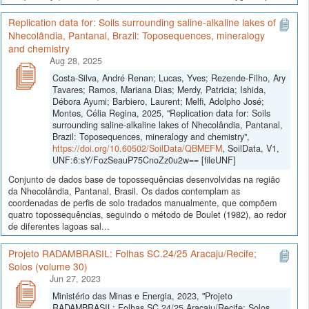
Replication data for: Soils surrounding saline-alkaline lakes of
Nhecolândia, Pantanal, Brazil: Toposequences, mineralogy
and chemistry
Aug 28, 2025
Costa-Silva, André Renan; Lucas, Yves; Rezende-Filho, Ary
Tavares; Ramos, Mariana Dias; Merdy, Patricia; Ishida,
Débora Ayumi; Barbiero, Laurent; Melfi, Adolpho José;
Montes, Célia Regina, 2025, "Replication data for: Soils
surrounding saline-alkaline lakes of Nhecolândia, Pantanal,
Brazil: Toposequences, mineralogy and chemistry",
https://doi.org/10.60502/SoilData/QBMEFM
, SoilData, V1,
UNF:6:sY/FozSeauP75CnoZz0u2w== [fileUNF]
Conjunto de dados base de topossequências desenvolvidas na região
da Nhecolândia, Pantanal, Brasil. Os dados contemplam as
coordenadas de perfis de solo tradados manualmente, que compõem
quatro topossequências, seguindo o método de Boulet (1982), ao redor
de diferentes lagoas sal...
Projeto RADAMBRASIL: Folhas SC.24/25 Aracaju/Recife;
Solos (volume 30)
Jun 27, 2023
Ministério das Minas e Energia, 2023, "Projeto
RADAMBRASIL: Folhas SC.24/25 Aracaju/Recife; Solos