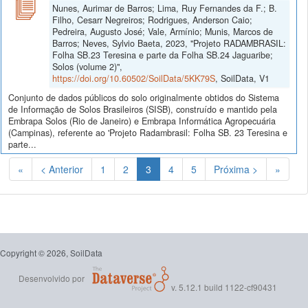
Nunes, Aurimar de Barros; Lima, Ruy Fernandes da F.; B.
Filho, Cesarr Negreiros; Rodrigues, Anderson Caio;
Pedreira, Augusto José; Vale, Armínio; Munis, Marcos de
Barros; Neves, Sylvio Baeta, 2023, "Projeto RADAMBRASIL:
Folha SB.23 Teresina e parte da Folha SB.24 Jaguaribe;
Solos (volume 2)",
https://doi.org/10.60502/SoilData/5KK79S
, SoilData, V1
Conjunto de dados públicos do solo originalmente obtidos do Sistema
de Informação de Solos Brasileiros (SISB), construído e mantido pela
Embrapa Solos (Rio de Janeiro) e Embrapa Informática Agropecuária
(Campinas), referente ao 'Projeto Radambrasil: Folha SB. 23 Teresina e
parte...
(Atual)
«
< Anterior
1
2
3
4
5
Próxima >
»
Copyright © 2026, SoilData
Desenvolvido por
v. 5.12.1 build 1122-cf90431