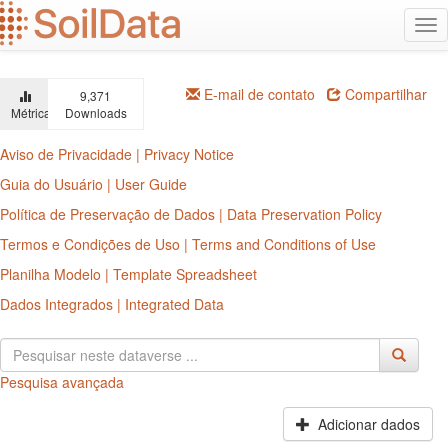
Ir
Alt
para
na
o
conteúdo
principal
E-mail de contato
Compartilhar
9,371
Métricas
Downloads
Aviso de Privacidade | Privacy Notice
Guia do Usuário | User Guide
Política de Preservação de Dados | Data Preservation Policy
Termos e Condições de Uso | Terms and Conditions of Use
Planilha Modelo | Template Spreadsheet
Dados Integrados | Integrated Data
Pesquisa avançada
Adicionar dados