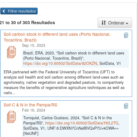
Filtrar resultados
21 to 30 of 303 Resultados
Ordenar
Soil carbon stock in different land uses (Porto Nacional,
Tocantins, Brazil)
Sep 15, 2023
Brazil, ERA, 2023, "Soil carbon stock in different land uses
(Porto Nacional, Tocantins, Brazil)",
https://doi.org/10.60502/SoilData/82OKZN
, SoilData, V1
ERA partnered with the Federal University of Tocantins (UFT) to
analyze soil health and soil carbon among different land-uses such as
agroforestry, native vegetation and degraded pasture, to compartively
measure the benefits of regenerative agriculture techniques as well as
nativ...
Soil C & N in the Pampa/RS
Feb 16, 2024
Tornquist, Carlos Gustavo, 2024, "Soil C & N in the
Pampa/RS",
https://doi.org/10.60502/SoilData/H0L2TG
,
SoilData, V1, UNF:6:DWXN7CnNeBlVQxP7U+kOWA==
[fileUNF]