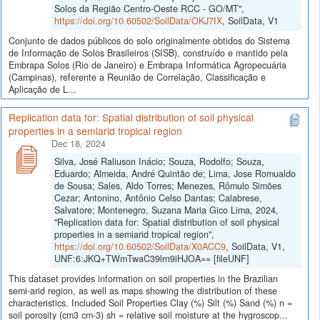
Solos da Região Centro-Oeste RCC - GO/MT",
https://doi.org/10.60502/SoilData/OKJ7IX
, SoilData, V1
Conjunto de dados públicos do solo originalmente obtidos do Sistema
de Informação de Solos Brasileiros (SISB), construído e mantido pela
Embrapa Solos (Rio de Janeiro) e Embrapa Informática Agropecuária
(Campinas), referente a Reunião de Correlação, Classificação e
Aplicação de L...
Replication data for: Spatial distribution of soil physical
properties in a semiarid tropical region
Dec 18, 2024
Silva, José Raliuson Inácio; Souza, Rodolfo; Souza,
Eduardo; Almeida, André Quintão de; Lima, Jose Romualdo
de Sousa; Sales, Aldo Torres; Menezes, Rômulo Simões
Cezar; Antonino, Antônio Celso Dantas; Calabrese,
Salvatore; Montenegro, Suzana Maria Gico Lima, 2024,
"Replication data for: Spatial distribution of soil physical
properties in a semiarid tropical region",
https://doi.org/10.60502/SoilData/X0ACC9
, SoilData, V1,
UNF:6:JKQ+TWmTwaC39lrn9iHJOA== [fileUNF]
This dataset provides information on soil properties in the Brazilian
semi-arid region, as well as maps showing the distribution of these
characteristics. Included Soil Properties Clay (%) Silt (%) Sand (%) n =
soil porosity (cm3 cm-3) sh = relative soil moisture at the hygroscop...