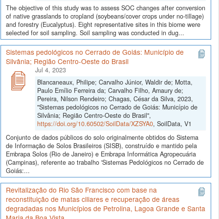
The objective of this study was to assess SOC changes after conversion
of native grasslands to cropland (soybeans/cover crops under no-tillage)
and forestry (Eucalyptus). Eight representative sites in this biome were
selected for soil sampling. Soil sampling was conducted in dug...
Sistemas pedológicos no Cerrado de Goiás: Município de
Silvânia; Região Centro-Oeste do Brasil
Jul 4, 2023
Blancaneaux, Philipe; Carvalho Júnior, Waldir de; Motta,
Paulo Emílio Ferreira da; Carvalho Filho, Amaury de;
Pereira, Nilson Rendeiro; Chagas, César da Silva, 2023,
"Sistemas pedológicos no Cerrado de Goiás: Município de
Silvânia; Região Centro-Oeste do Brasil",
https://doi.org/10.60502/SoilData/XZSYA0
, SoilData, V1
Conjunto de dados públicos do solo originalmente obtidos do Sistema
de Informação de Solos Brasileiros (SISB), construído e mantido pela
Embrapa Solos (Rio de Janeiro) e Embrapa Informática Agropecuária
(Campinas), referente ao trabalho 'Sistemas Pedológicos no Cerrado de
Goiás:...
Revitalização do Rio São Francisco com base na
reconstituição de matas ciliares e recuperação de áreas
degradadas nos Municípios de Petrolina, Lagoa Grande e Santa
Maria da Boa Vista