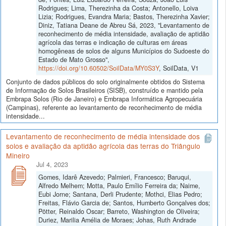
Rodrigues; Lima, Therezinha da Costa; Antonello, Loiva
Lizia; Rodrigues, Evandra Maria; Bastos, Therezinha Xavier;
Diniz, Tatiana Deane de Abreu Sá, 2023, "Levantamento de
reconhecimento de média intensidade, avaliação de aptidão
agrícola das terras e indicação de culturas em áreas
homogêneas de solos de alguns Municípios do Sudoeste do
Estado de Mato Grosso",
https://doi.org/10.60502/SoilData/MY0S3Y
, SoilData, V1
Conjunto de dados públicos do solo originalmente obtidos do Sistema
de Informação de Solos Brasileiros (SISB), construído e mantido pela
Embrapa Solos (Rio de Janeiro) e Embrapa Informática Agropecuária
(Campinas), referente ao levantamento de reconhecimento de média
intensidade...
Levantamento de reconhecimento de média intensidade dos
solos e avaliação da aptidão agrícola das terras do Triângulo
Mineiro
Jul 4, 2023
Gomes, Idarê Azevedo; Palmieri, Francesco; Baruqui,
Alfredo Melhem; Motta, Paulo Emílio Ferreira da; Naime,
Eubi Jorne; Santana, Derli Prudente; Mothci, Elias Pedro;
Freitas, Flávio Garcia de; Santos, Humberto Gonçalves dos;
Pötter, Reinaldo Oscar; Barreto, Washington de Oliveira;
Duriez, Marilia Amélia de Moraes; Johas, Ruth Andrade