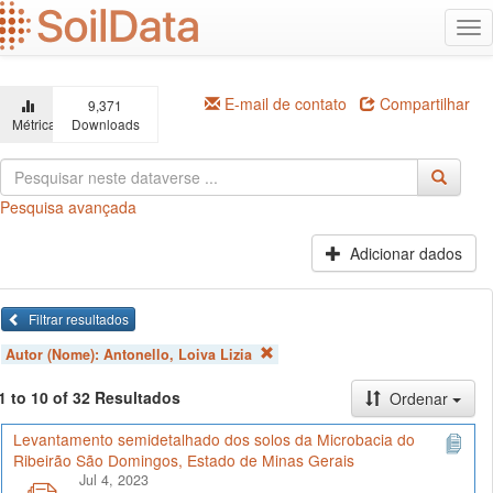
Ir
Alt
para
na
o
conteúdo
principal
E-mail de contato
Compartilhar
9,371
Métricas
Downloads
Pesquisa avançada
Adicionar dados
Filtrar resultados
Autor (Nome):
Antonello, Loiva Lizia
1 to 10 of 32 Resultados
Ordenar
Levantamento semidetalhado dos solos da Microbacia do
Ribeirão São Domingos, Estado de Minas Gerais
Jul 4, 2023