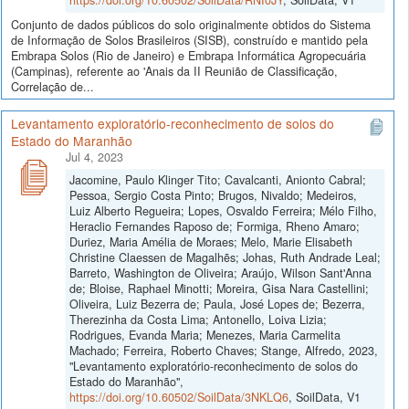
Conjunto de dados públicos do solo originalmente obtidos do Sistema
de Informação de Solos Brasileiros (SISB), construído e mantido pela
Embrapa Solos (Rio de Janeiro) e Embrapa Informática Agropecuária
(Campinas), referente ao 'Anais da II Reunião de Classificação,
Correlação de...
Levantamento exploratório-reconhecimento de solos do
Estado do Maranhão
Jul 4, 2023
Jacomine, Paulo Klinger Tito; Cavalcanti, Anionto Cabral;
Pessoa, Sergio Costa Pinto; Brugos, Nivaldo; Medeiros,
Luiz Alberto Regueira; Lopes, Osvaldo Ferreira; Mélo Filho,
Heraclio Fernandes Raposo de; Formiga, Rheno Amaro;
Duriez, Maria Amélia de Moraes; Melo, Marie Elisabeth
Christine Claessen de Magalhẽs; Johas, Ruth Andrade Leal;
Barreto, Washington de Oliveira; Araújo, Wilson Sant'Anna
de; Bloise, Raphael Minotti; Moreira, Gisa Nara Castellini;
Oliveira, Luiz Bezerra de; Paula, José Lopes de; Bezerra,
Therezinha da Costa Lima; Antonello, Loiva Lizia;
Rodrigues, Evanda Maria; Menezes, Maria Carmelita
Machado; Ferreira, Roberto Chaves; Stange, Alfredo, 2023,
"Levantamento exploratório-reconhecimento de solos do
Estado do Maranhão",
https://doi.org/10.60502/SoilData/3NKLQ6
, SoilData, V1