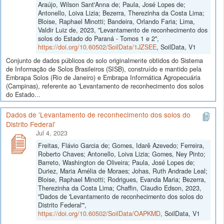
Araújo, Wilson Sant'Anna de; Paula, José Lopes de;
Antonello, Loiva Lizia; Bezerra, Therezinha da Costa Lima;
Bloise, Raphael Minotti; Bandeira, Orlando Faria; Lima,
Valdir Luiz de, 2023, "Levantamento de reconhecimento dos
solos do Estado do Paraná - Tomos 1 e 2",
https://doi.org/10.60502/SoilData/1JZSEE
, SoilData, V1
Conjunto de dados públicos do solo originalmente obtidos do Sistema
de Informação de Solos Brasileiros (SISB), construído e mantido pela
Embrapa Solos (Rio de Janeiro) e Embrapa Informática Agropecuária
(Campinas), referente ao 'Levantamento de reconhecimento dos solos
do Estado...
Dados de 'Levantamento de reconhecimento dos solos do
Distrito Federal'
Jul 4, 2023
Freitas, Flávio Garcia de; Gomes, Idarê Azevedo; Ferreira,
Roberto Chaves; Antonello, Loiva Lizia; Gomes, Ney Pinto;
Barreto, Washington de Oliveira; Paula, José Lopes de;
Duriez, Maria Amélia de Moraes; Johas, Ruth Andrade Leal;
Bloise, Raphael Minotti; Rodrigues, Evanda Maria; Bezerra,
Therezinha da Costa Lima; Chaffin, Claudio Edson, 2023,
"Dados de 'Levantamento de reconhecimento dos solos do
Distrito Federal'",
https://doi.org/10.60502/SoilData/OAPKMD
, SoilData, V1