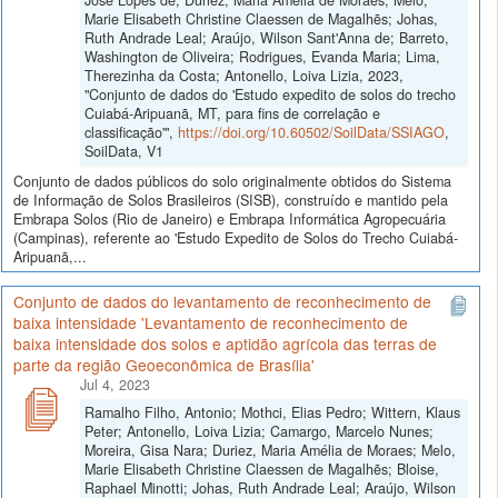
Marie Elisabeth Christine Claessen de Magalhẽs; Johas,
Ruth Andrade Leal; Araújo, Wilson Sant'Anna de; Barreto,
Washington de Oliveira; Rodrigues, Evanda Maria; Lima,
Therezinha da Costa; Antonello, Loiva Lizia, 2023,
"Conjunto de dados do 'Estudo expedito de solos do trecho
Cuiabá-Aripuanã, MT, para fins de correlação e
classificação'",
https://doi.org/10.60502/SoilData/SSIAGO
,
SoilData, V1
Conjunto de dados públicos do solo originalmente obtidos do Sistema
de Informação de Solos Brasileiros (SISB), construído e mantido pela
Embrapa Solos (Rio de Janeiro) e Embrapa Informática Agropecuária
(Campinas), referente ao 'Estudo Expedito de Solos do Trecho Cuiabá-
Aripuanã,...
Conjunto de dados do levantamento de reconhecimento de
baixa intensidade 'Levantamento de reconhecimento de
baixa intensidade dos solos e aptidão agrícola das terras de
parte da região Geoeconômica de Brasília'
Jul 4, 2023
Ramalho Filho, Antonio; Mothci, Elias Pedro; Wittern, Klaus
Peter; Antonello, Loiva Lizia; Camargo, Marcelo Nunes;
Moreira, Gisa Nara; Duriez, Maria Amélia de Moraes; Melo,
Marie Elisabeth Christine Claessen de Magalhẽs; Bloise,
Raphael Minotti; Johas, Ruth Andrade Leal; Araújo, Wilson