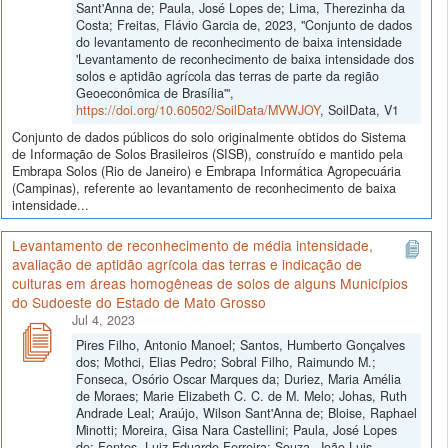
Sant'Anna de; Paula, José Lopes de; Lima, Therezinha da
Costa; Freitas, Flávio Garcia de, 2023, "Conjunto de dados
do levantamento de reconhecimento de baixa intensidade
'Levantamento de reconhecimento de baixa intensidade dos
solos e aptidão agrícola das terras de parte da região
Geoeconômica de Brasília'",
https://doi.org/10.60502/SoilData/MVWJOY
, SoilData, V1
Conjunto de dados públicos do solo originalmente obtidos do Sistema
de Informação de Solos Brasileiros (SISB), construído e mantido pela
Embrapa Solos (Rio de Janeiro) e Embrapa Informática Agropecuária
(Campinas), referente ao levantamento de reconhecimento de baixa
intensidade...
Levantamento de reconhecimento de média intensidade,
avaliação de aptidão agrícola das terras e indicação de
culturas em áreas homogêneas de solos de alguns Municípios
do Sudoeste do Estado de Mato Grosso
Jul 4, 2023
Pires Filho, Antonio Manoel; Santos, Humberto Gonçalves
dos; Mothci, Elias Pedro; Sobral Filho, Raimundo M.;
Fonseca, Osório Oscar Marques da; Duriez, Maria Amélia
de Moraes; Marie Elizabeth C. C. de M. Melo; Johas, Ruth
Andrade Leal; Araújo, Wilson Sant'Anna de; Bloise, Raphael
Minotti; Moreira, Gisa Nara Castellini; Paula, José Lopes
de; Fontes, Luiz Eduardo Ferreira; Souza, João Luis