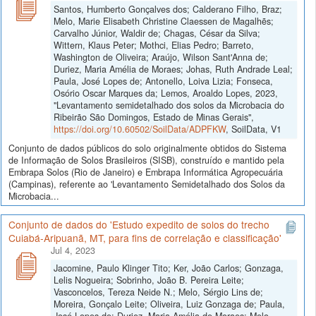
Santos, Humberto Gonçalves dos; Calderano Filho, Braz;
Melo, Marie Elisabeth Christine Claessen de Magalhẽs;
Carvalho Júnior, Waldir de; Chagas, César da Silva;
Wittern, Klaus Peter; Mothci, Elias Pedro; Barreto,
Washington de Oliveira; Araújo, Wilson Sant'Anna de;
Duriez, Maria Amélia de Moraes; Johas, Ruth Andrade Leal;
Paula, José Lopes de; Antonello, Loiva Lizia; Fonseca,
Osório Oscar Marques da; Lemos, Aroaldo Lopes, 2023,
"Levantamento semidetalhado dos solos da Microbacia do
Ribeirão São Domingos, Estado de Minas Gerais",
https://doi.org/10.60502/SoilData/ADPFKW
, SoilData, V1
Conjunto de dados públicos do solo originalmente obtidos do Sistema
de Informação de Solos Brasileiros (SISB), construído e mantido pela
Embrapa Solos (Rio de Janeiro) e Embrapa Informática Agropecuária
(Campinas), referente ao 'Levantamento Semidetalhado dos Solos da
Microbacia...
Conjunto de dados do 'Estudo expedito de solos do trecho
Cuiabá-Aripuanã, MT, para fins de correlação e classificação'
Jul 4, 2023
Jacomine, Paulo Klinger Tito; Ker, João Carlos; Gonzaga,
Lelis Nogueira; Sobrinho, João B. Pereira Leite;
Vasconcelos, Tereza Neide N.; Melo, Sérgio Lins de;
Moreira, Gonçalo Leite; Oliveira, Luiz Gonzaga de; Paula,
José Lopes de; Duriez, Maria Amélia de Moraes; Melo,