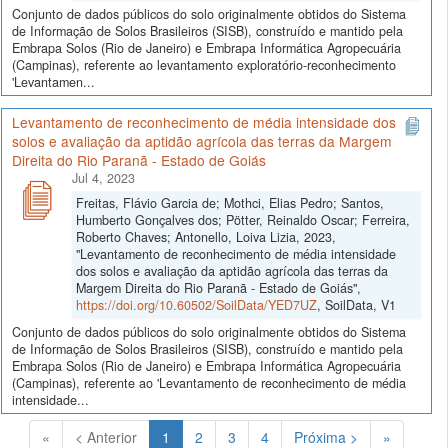
Conjunto de dados públicos do solo originalmente obtidos do Sistema
de Informação de Solos Brasileiros (SISB), construído e mantido pela
Embrapa Solos (Rio de Janeiro) e Embrapa Informática Agropecuária
(Campinas), referente ao levantamento exploratório-reconhecimento
'Levantamen...
Levantamento de reconhecimento de média intensidade dos
solos e avaliação da aptidão agrícola das terras da Margem
Direita do Rio Paranã - Estado de Goiás
Jul 4, 2023
Freitas, Flávio Garcia de; Mothci, Elias Pedro; Santos,
Humberto Gonçalves dos; Pötter, Reinaldo Oscar; Ferreira,
Roberto Chaves; Antonello, Loiva Lizia, 2023,
"Levantamento de reconhecimento de média intensidade
dos solos e avaliação da aptidão agrícola das terras da
Margem Direita do Rio Paranã - Estado de Goiás",
https://doi.org/10.60502/SoilData/YED7UZ
, SoilData, V1
Conjunto de dados públicos do solo originalmente obtidos do Sistema
de Informação de Solos Brasileiros (SISB), construído e mantido pela
Embrapa Solos (Rio de Janeiro) e Embrapa Informática Agropecuária
(Campinas), referente ao 'Levantamento de reconhecimento de média
intensidade...
(Atual)
«
< Anterior
1
2
3
4
Próxima >
»