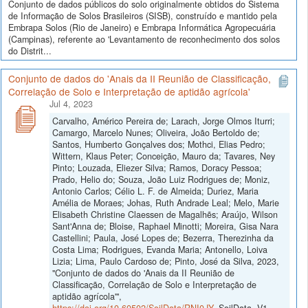
Conjunto de dados públicos do solo originalmente obtidos do Sistema
de Informação de Solos Brasileiros (SISB), construído e mantido pela
Embrapa Solos (Rio de Janeiro) e Embrapa Informática Agropecuária
(Campinas), referente ao 'Levantamento de reconhecimento dos solos
do Distrit...
Conjunto de dados do 'Anais da II Reunião de Classificação,
Correlação de Solo e Interpretação de aptidão agrícola'
Jul 4, 2023
Carvalho, Américo Pereira de; Larach, Jorge Olmos Iturri;
Camargo, Marcelo Nunes; Oliveira, João Bertoldo de;
Santos, Humberto Gonçalves dos; Mothci, Elias Pedro;
Wittern, Klaus Peter; Conceição, Mauro da; Tavares, Ney
Pinto; Louzada, Eliezer Silva; Ramos, Doracy Pessoa;
Prado, Helio do; Souza, João Luiz Rodrigues de; Moniz,
Antonio Carlos; Célio L. F. de Almeida; Duriez, Maria
Amélia de Moraes; Johas, Ruth Andrade Leal; Melo, Marie
Elisabeth Christine Claessen de Magalhẽs; Araújo, Wilson
Sant'Anna de; Bloise, Raphael Minotti; Moreira, Gisa Nara
Castellini; Paula, José Lopes de; Bezerra, Therezinha da
Costa Lima; Rodrigues, Evanda Maria; Antonello, Loiva
Lizia; Lima, Paulo Cardoso de; Pinto, José da Silva, 2023,
"Conjunto de dados do 'Anais da II Reunião de
Classificação, Correlação de Solo e Interpretação de
aptidão agrícola'",
https://doi.org/10.60502/SoilData/RNI0JY
, SoilData, V1