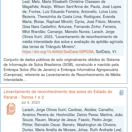
Leal; Melo, Marie Elisabeth Christine Claessen de
Magalhẽs; Araújo, Wilson Sant'Anna de; Paula, José Lopes
de; Fontes, Luiz Eduardo Ferreira; Antonello, Loiva Lizia;
Bezerra, Therezinha da Costa Lima; Rodrigues, Evanda
Maria; Bloise, Raphael Minotti; Dynia, José Flávio; Moreira,
Gisa Nara Castellini; Antunes, Fernando Zinho; Ferreira,
Mitzi Brandão; Camargo, Marcelo Nunes; Larach, Jorge
Olmos Iturri, 2023, "Levantamento de reconhecimento de
média intensidade dos solos e avaliação da aptidão agrícola
das terras do Triângulo Mineiro",
https://doi.org/10.60502/SoilData/3XPGSA
, SoilData, V1
Conjunto de dados públicos do solo originalmente obtidos do Sistema
de Informação de Solos Brasileiros (SISB), construído e mantido pela
Embrapa Solos (Rio de Janeiro) e Embrapa Informática Agropecuária
(Campinas), referente ao Levantamento de Reconhecimento de Média
Intensidade...
Levantamento de reconhecimento dos solos do Estado do
Paraná - Tomos 1 e 2
Jul 4, 2023
Larach, Jorge Olmos Iturri; Cardoso, Alcides; Carvalho,
Américo Pereira de; Hochmüller, Delcio Peres; Martins, João
Souza; Rauen, Moacyr de Jesus; Fasolo, Pedro Jorge;
Pötter, Reinaldo Oscar; Barreto, Washington de Oliveira;
Duriez, Maria Amélia de Moraes; Johas, Ruth Andrade Leal;