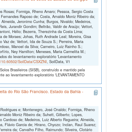
eus Rosas; Formiga, Rheno Amaro; Pessoa, Sergio Costa
lio Fernandes Raposo de; Costa, Arnaldo Moniz Ribeiro da;
e; Almeida, Jeronimo Cunha; Burgos, Nivaldo; Medeiros,
Reis, Jurandir Gondim; Beltrão, Valdir de Araújo; Vettori,
antoni, Hélio; Bezerra, Therezinha da Costa Lima;
lia de Moraes; Johas, Ruth Andrade Leal; Moreira, Gisa
o Vaz de; Vettori, Ida de Souza S.; Perreira, Maria
rdoso, Manoel da Silva; Carneiro, Luiz Rainho S.;
orfírio, Ney Hamilton; Meneses, Maria Carmelita M.;
ados do levantamento exploratório 'Levantamento
rg/10.60502/SoilData/CSXZNI
, SoilData, V1
olos Brasileiros (SISB), construído e mantido pela
rente ao levantamento exploratório 'LEVANTAMENTO
ita do Rio São Francisco. Estado da Bahia -
B. Rodrigues e; Montenegro, José Onaldo; Formiga, Rheno
rnaldo Moniz Ribeiro da; Suhett, Gilberto; Lopes,
lo Cardoso de; Medeiros, Luiz Alberto Regueira; Almeida,
s, Flávio Garcia de; Hirano, Chyozo; Inclan, Raul Suarez;
Ferreira da; Carvalho Filho, Raimundo; Silveira, Clotário