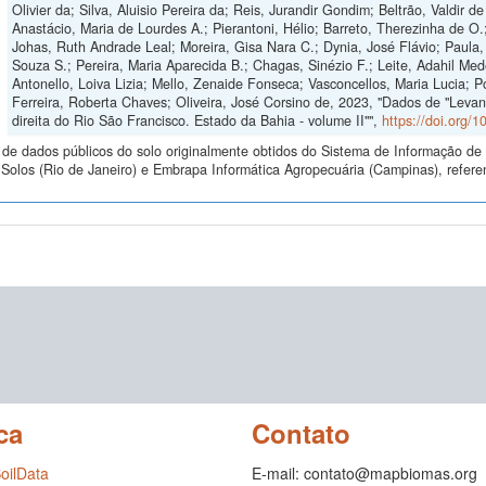
Olivier da; Silva, Aluisio Pereira da; Reis, Jurandir Gondim; Beltrão, Valdir d
Anastácio, Maria de Lourdes A.; Pierantoni, Hélio; Barreto, Therezinha de O.
Johas, Ruth Andrade Leal; Moreira, Gisa Nara C.; Dynia, José Flávio; Paula, 
Souza S.; Pereira, Maria Aparecida B.; Chagas, Sinézio F.; Leite, Adahil Med
Antonello, Loiva Lizia; Mello, Zenaide Fonseca; Vasconcellos, Maria Lucia; P
Ferreira, Roberta Chaves; Oliveira, José Corsino de, 2023, "Dados de "Lev
direita do Rio São Francisco. Estado da Bahia - volume II"",
https://doi.org
de dados públicos do solo originalmente obtidos do Sistema de Informação de S
Solos (Rio de Janeiro) e Embrapa Informática Agropecuária (Campinas), refere
ca
Contato
SoilData
E-mail: contato@mapbiomas.org