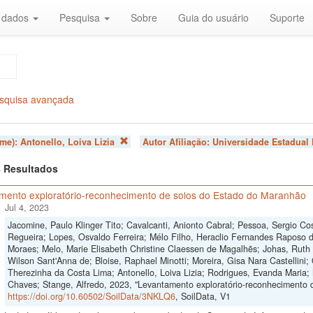
r dados
Pesquisa
Sobre
Guia do usuário
Suporte
squisa avançada
ome):
Antonello, Loiva Lizia
Autor Afiliação:
Universidade Estadual 
 4 Resultados
mento exploratório-reconhecimento de solos do Estado do Maranhão
Jul 4, 2023
Jacomine, Paulo Klinger Tito; Cavalcanti, Anionto Cabral; Pessoa, Sergio Cos
Regueira; Lopes, Osvaldo Ferreira; Mélo Filho, Heraclio Fernandes Raposo 
Moraes; Melo, Marie Elisabeth Christine Claessen de Magalhẽs; Johas, Ruth 
Wilson Sant'Anna de; Bloise, Raphael Minotti; Moreira, Gisa Nara Castellini; 
Therezinha da Costa Lima; Antonello, Loiva Lizia; Rodrigues, Evanda Maria;
Chaves; Stange, Alfredo, 2023, "Levantamento exploratório-reconhecimento 
https://doi.org/10.60502/SoilData/3NKLQ6
, SoilData, V1