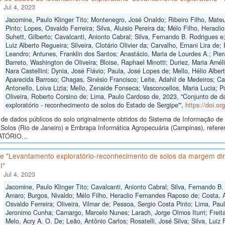
Jul 4, 2023
Jacomine, Paulo Klinger Tito; Montenegro, José Onaldo; Ribeiro Filho, Mat
Pinto; Lopes, Osvaldo Ferreira; Silva, Aluisio Pereira da; Mélo Filho, Herac
Suhett, Gilberto; Cavalcanti, Anionto Cabral; Silva, Fernando B. Rodrigues 
Luiz Alberto Regueira; Silveira, Clotário Olivier da; Carvalho, Ernani Lira de; 
Leandro; Antunes, Franklin dos Santos; Anastácio, Maria de Lourdes A.; Pier
Barreto, Washington de Oliveira; Bloise, Raphael Minotti; Duriez, Maria Amé
Nara Castellini; Dynia, José Flávio; Paula, José Lopes de; Mello, Hélio Albert
Aparecida Barroso; Chagas, Sinésio Francisco; Leite, Adahil de Medeiros; Ca
Antonello, Loiva Lizia; Mello, Zenaide Fonseca; Vasconcellos, Maria Lucia; P
Oliveira, Roberto Corsino de; Lima, Paulo Cardoso de, 2023, "Conjunto de d
exploratório - reconhecimento de solos do Estado de Sergipe'",
https://doi.o
de dados públicos do solo originalmente obtidos do Sistema de Informação de S
Solos (Rio de Janeiro) e Embrapa Informática Agropecuária (Campinas), refe
TÓRIO...
e "Levantamento exploratório-reconhecimento de solos da margem dire
I"
Jul 4, 2023
Jacomine, Paulo Klinger Tito; Cavalcanti, Anionto Cabral; Silva, Fernando 
Amaro; Burgos, Nivaldo; Mélo Filho, Heraclio Fernandes Raposo de; Costa, A
Osvaldo Ferreira; Oliveira, Vilmar de; Pessoa, Sergio Costa Pinto; Lima, Pau
Jeronimo Cunha; Camargo, Marcelo Nunes; Larach, Jorge Olmos Iturri; Freita
Melo, Acry A. O. De; Leão, Antônio Carlos; Rosatelli, José Silva; Silva, Luiz 