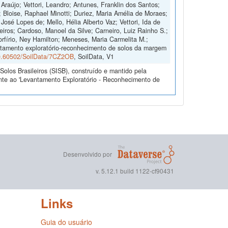
e Araújo; Vettori, Leandro; Antunes, Franklin dos Santos;
; Bloise, Raphael Minotti; Duriez, Maria Amélia de Moraes;
José Lopes de; Mello, Hélia Alberto Vaz; Vettori, Ida de
eiros; Cardoso, Manoel da Silve; Carneiro, Luiz Rainho S.;
orfírio, Ney Hamilton; Meneses, Maria Carmelita M.;
antamento exploratório-reconhecimento de solos da margem
/10.60502/SoilData/7CZ2OB
, SoilData, V1
olos Brasileiros (SISB), construído e mantido pela
nte ao 'Levantamento Exploratório - Reconhecimento de
Desenvolvido por
v. 5.12.1 build 1122-cf90431
Links
Guia do usuário