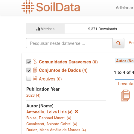
Ir
Adiciona
para
o
conteúdo
principal
Métricas
9,371 Downloads
Pe
Autor (N
Comunidades Dataverses (0)
Conjuntos de Dados (4)
1 to 4 of
Arquivos (0)
Levanta
Publication Year
2023 (4)
Autor (Nome)
Antonello, Loiva Lizia (4)
Bloise, Raphael Minotti (4)
Cavalcanti, Anionto Cabral (4)
Duriez, Maria Amélia de Moraes (4)