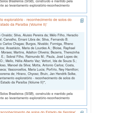
olos Brasileiros (SISB), construído e mantido pela
nte ao levantamento exploratório-reconhecimento
o exploratório - reconhecimento de solos do
stado da Paraíba (Volume II)'
Onaldo; Silva, Aluisio Pereira da; Mélo Filho, Heraclio
l; Carvalho, Ernani Libra de; Silva, Fernando B.
o Carlos Chagas; Burgos, Nivaldo; Formiga, Rheno
ntos; Anastácio, Maria de Lourdes A.; Bloise, Raphael
e Moraes; Martins, Adalton Oliveira; Bezerra, Therezinha
a E.; Sobral Filho, Raimundo M.; Paula, José Lopes de;
.; Mello, Hélia Alberto Vaz; Vettori, Ida de Souza S.;
doso, Manoel da Silva; Motta, Antonio Carlos; Costa,
ca; Vasconcellos, Maria Lucia; Porfírio, Ney Hamilton;
rborema de; Hirano, Chyoso; Bruin, Jan Hendrik Solke,
antamento exploratório - reconhecimento de solos do
Estado da Paraíba (Volume II)'",
olos Brasileiros (SISB), construído e mantido pela
nte ao levantamento exploratório-reconhecimento
 reconhecimento de solos do Estado de Sergipe'