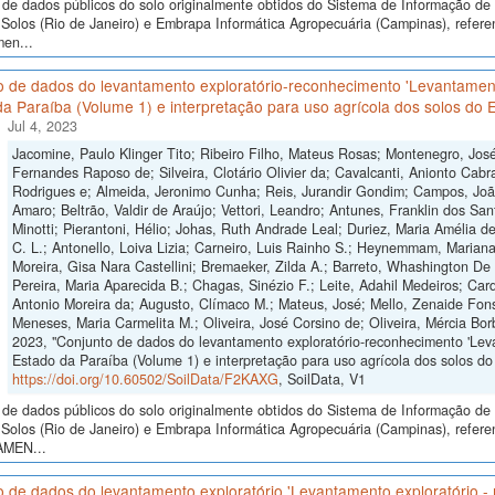
de dados públicos do solo originalmente obtidos do Sistema de Informação de S
Solos (Rio de Janeiro) e Embrapa Informática Agropecuária (Campinas), refere
men...
o de dados do levantamento exploratório-reconhecimento 'Levantament
a Paraíba (Volume 1) e interpretação para uso agrícola dos solos do E
Jul 4, 2023
Jacomine, Paulo Klinger Tito; Ribeiro Filho, Mateus Rosas; Montenegro, José 
Fernandes Raposo de; Silveira, Clotário Olivier da; Cavalcanti, Anionto Cabra
Rodrigues e; Almeida, Jeronimo Cunha; Reis, Jurandir Gondim; Campos, Joã
Amaro; Beltrão, Valdir de Araújo; Vettori, Leandro; Antunes, Franklin dos Sa
Minotti; Pierantoni, Hélio; Johas, Ruth Andrade Leal; Duriez, Maria Amélia d
C. L.; Antonello, Loiva Lizia; Carneiro, Luis Rainho S.; Heynemmam, Marian
Moreira, Gisa Nara Castellini; Bremaeker, Zilda A.; Barreto, Whashington De O
Pereira, Maria Aparecida B.; Chagas, Sinézio F.; Leite, Adahil Medeiros; Car
Antonio Moreira da; Augusto, Clímaco M.; Mateus, José; Mello, Zenaide Fonse
Meneses, Maria Carmelita M.; Oliveira, José Corsino de; Oliveira, Mércia Bo
2023, "Conjunto de dados do levantamento exploratório-reconhecimento 'Lev
Estado da Paraíba (Volume 1) e interpretação para uso agrícola dos solos do 
https://doi.org/10.60502/SoilData/F2KAXG
, SoilData, V1
de dados públicos do solo originalmente obtidos do Sistema de Informação de S
Solos (Rio de Janeiro) e Embrapa Informática Agropecuária (Campinas), refere
AMEN...
 de dados do levantamento exploratório 'Levantamento exploratório -