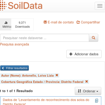
Ir
Alt
para
na
o
conteúdo
principal
E-mail de contato
Compartilhar
9,371
Métricas
Downloads
Pesquisa avançada
Adicionar dados
Filtrar resultados
Autor (Nome):
Antonello, Loiva Lizia
Cobertura Geográfica Estado / Província:
Distrito Federal
1 to 1 of 1 Resultado
Ordenar
Dados de 'Levantamento de reconhecimento dos solos do
Distrito Federal'