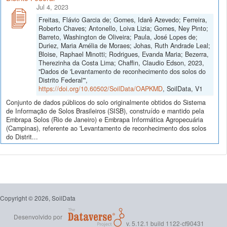
Jul 4, 2023
Freitas, Flávio Garcia de; Gomes, Idarê Azevedo; Ferreira,
Roberto Chaves; Antonello, Loiva Lizia; Gomes, Ney Pinto;
Barreto, Washington de Oliveira; Paula, José Lopes de;
Duriez, Maria Amélia de Moraes; Johas, Ruth Andrade Leal;
Bloise, Raphael Minotti; Rodrigues, Evanda Maria; Bezerra,
Therezinha da Costa Lima; Chaffin, Claudio Edson, 2023,
"Dados de 'Levantamento de reconhecimento dos solos do
Distrito Federal'",
https://doi.org/10.60502/SoilData/OAPKMD
, SoilData, V1
Conjunto de dados públicos do solo originalmente obtidos do Sistema
de Informação de Solos Brasileiros (SISB), construído e mantido pela
Embrapa Solos (Rio de Janeiro) e Embrapa Informática Agropecuária
(Campinas), referente ao 'Levantamento de reconhecimento dos solos
do Distrit...
Copyright © 2026, SoilData
Desenvolvido por
v. 5.12.1 build 1122-cf90431