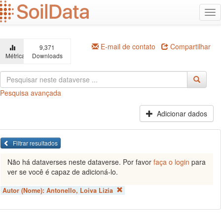
Ir
Alt
para
na
o
conteúdo
principal
E-mail de contato
Compartilhar
9,371
Métricas
Downloads
Pesquisa avançada
Adicionar dados
Filtrar resultados
Não há dataverses neste dataverse. Por favor
faça o login
para
ver se você é capaz de adicioná-lo.
Autor (Nome):
Antonello, Loiva Lizia