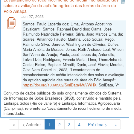
solos e avaliação da aptidão agrícola das terras da área do
Pólo Amapá
Jun 27, 2023
Santos, Paulo Lacerda dos; Lima, Antonio Agostinho
Cavalcanti; Santos, Raphael David dos; Gama, José
Raimundo Natividade Ferreira; Silva, João Marcos Lima da;
Soares, Amarindo Fausto; Martins, João Souza; Rego,
Raimundo Silva; Barreto, Washington de Oliveira; Duriez,
Maria Amélia de Moraes; Johas, Ruth Andrade Leal; Wilson
Sant'Anna de Araújo; Paula, José Lopes de; Antonello,
Loiva Lizia; Rodrigues, Evanda Maria; Lima, Therezinha da
Costa; Bloise, Raphael Minotti; Dynia, José Flávio; Moreira,
Gisa Nara Castellini, 2023, "Levantamento de
reconhecimento de média intensidade dos solos e avaliação
da aptidão agrícola das terras da área do Pólo Amapá",
https://doi.org/10.60502/SoilData/M8VWHX
, SoilData, V1
Conjunto de dados públicos do solo originalmente obtidos do Sistema
de Informação de Solos Brasileiros (SISB), construído e mantido pela
Embrapa Solos (Rio de Janeiro) e Embrapa Informática Agropecuária
(Campinas), referente ao 'Levantamento de reconhecimento de média
intensidade...
(Atual)
«
< Anterior
1
2
3
4
Próxima >
»