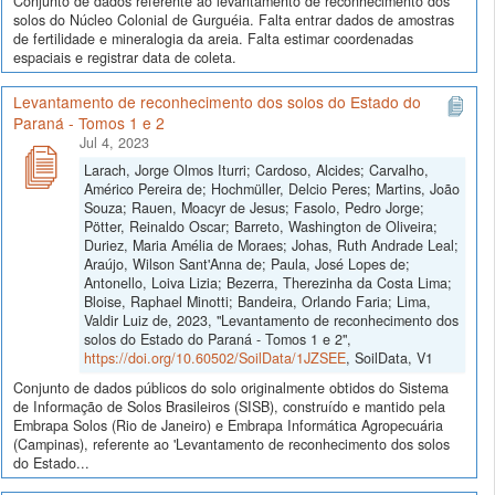
Conjunto de dados referente ao levantamento de reconhecimento dos
solos do Núcleo Colonial de Gurguéia. Falta entrar dados de amostras
de fertilidade e mineralogia da areia. Falta estimar coordenadas
espaciais e registrar data de coleta.
Levantamento de reconhecimento dos solos do Estado do
Paraná - Tomos 1 e 2
Jul 4, 2023
Larach, Jorge Olmos Iturri; Cardoso, Alcides; Carvalho,
Américo Pereira de; Hochmüller, Delcio Peres; Martins, João
Souza; Rauen, Moacyr de Jesus; Fasolo, Pedro Jorge;
Pötter, Reinaldo Oscar; Barreto, Washington de Oliveira;
Duriez, Maria Amélia de Moraes; Johas, Ruth Andrade Leal;
Araújo, Wilson Sant'Anna de; Paula, José Lopes de;
Antonello, Loiva Lizia; Bezerra, Therezinha da Costa Lima;
Bloise, Raphael Minotti; Bandeira, Orlando Faria; Lima,
Valdir Luiz de, 2023, "Levantamento de reconhecimento dos
solos do Estado do Paraná - Tomos 1 e 2",
https://doi.org/10.60502/SoilData/1JZSEE
, SoilData, V1
Conjunto de dados públicos do solo originalmente obtidos do Sistema
de Informação de Solos Brasileiros (SISB), construído e mantido pela
Embrapa Solos (Rio de Janeiro) e Embrapa Informática Agropecuária
(Campinas), referente ao 'Levantamento de reconhecimento dos solos
do Estado...