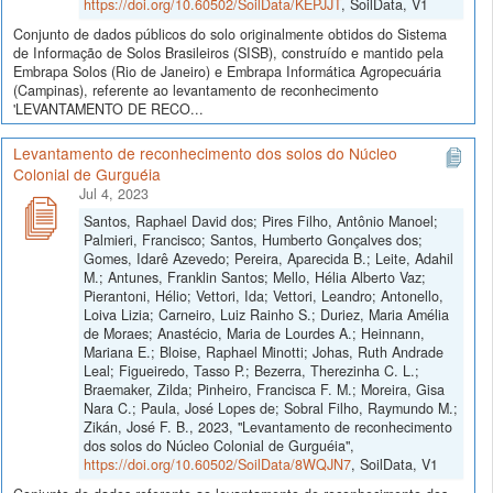
https://doi.org/10.60502/SoilData/KEPJJT
, SoilData, V1
Conjunto de dados públicos do solo originalmente obtidos do Sistema
de Informação de Solos Brasileiros (SISB), construído e mantido pela
Embrapa Solos (Rio de Janeiro) e Embrapa Informática Agropecuária
(Campinas), referente ao levantamento de reconhecimento
'LEVANTAMENTO DE RECO...
Levantamento de reconhecimento dos solos do Núcleo
Colonial de Gurguéia
Jul 4, 2023
Santos, Raphael David dos; Pires Filho, Antônio Manoel;
Palmieri, Francisco; Santos, Humberto Gonçalves dos;
Gomes, Idarê Azevedo; Pereira, Aparecida B.; Leite, Adahil
M.; Antunes, Franklin Santos; Mello, Hélia Alberto Vaz;
Pierantoni, Hélio; Vettori, Ida; Vettori, Leandro; Antonello,
Loiva Lizia; Carneiro, Luiz Rainho S.; Duriez, Maria Amélia
de Moraes; Anastécio, Maria de Lourdes A.; Heinnann,
Mariana E.; Bloise, Raphael Minotti; Johas, Ruth Andrade
Leal; Figueiredo, Tasso P.; Bezerra, Therezinha C. L.;
Braemaker, Zilda; Pinheiro, Francisca F. M.; Moreira, Gisa
Nara C.; Paula, José Lopes de; Sobral Filho, Raymundo M.;
Zikán, José F. B., 2023, "Levantamento de reconhecimento
dos solos do Núcleo Colonial de Gurguéia",
https://doi.org/10.60502/SoilData/8WQJN7
, SoilData, V1