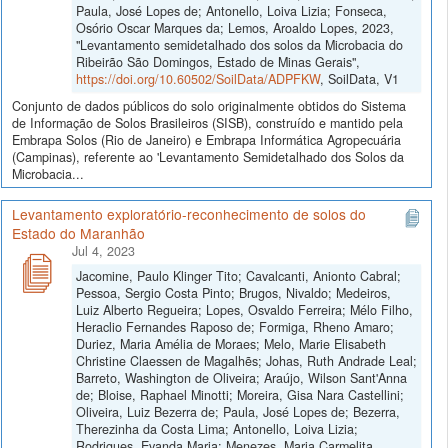
Paula, José Lopes de; Antonello, Loiva Lizia; Fonseca,
Osório Oscar Marques da; Lemos, Aroaldo Lopes, 2023,
"Levantamento semidetalhado dos solos da Microbacia do
Ribeirão São Domingos, Estado de Minas Gerais",
https://doi.org/10.60502/SoilData/ADPFKW
, SoilData, V1
Conjunto de dados públicos do solo originalmente obtidos do Sistema
de Informação de Solos Brasileiros (SISB), construído e mantido pela
Embrapa Solos (Rio de Janeiro) e Embrapa Informática Agropecuária
(Campinas), referente ao 'Levantamento Semidetalhado dos Solos da
Microbacia...
Levantamento exploratório-reconhecimento de solos do
Estado do Maranhão
Jul 4, 2023
Jacomine, Paulo Klinger Tito; Cavalcanti, Anionto Cabral;
Pessoa, Sergio Costa Pinto; Brugos, Nivaldo; Medeiros,
Luiz Alberto Regueira; Lopes, Osvaldo Ferreira; Mélo Filho,
Heraclio Fernandes Raposo de; Formiga, Rheno Amaro;
Duriez, Maria Amélia de Moraes; Melo, Marie Elisabeth
Christine Claessen de Magalhẽs; Johas, Ruth Andrade Leal;
Barreto, Washington de Oliveira; Araújo, Wilson Sant'Anna
de; Bloise, Raphael Minotti; Moreira, Gisa Nara Castellini;
Oliveira, Luiz Bezerra de; Paula, José Lopes de; Bezerra,
Therezinha da Costa Lima; Antonello, Loiva Lizia;
Rodrigues, Evanda Maria; Menezes, Maria Carmelita