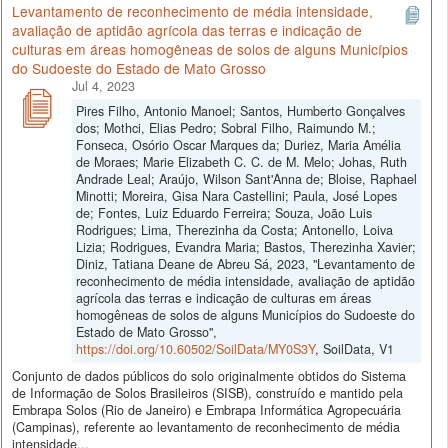
Levantamento de reconhecimento de média intensidade,
avaliação de aptidão agrícola das terras e indicação de
culturas em áreas homogêneas de solos de alguns Municípios
do Sudoeste do Estado de Mato Grosso
Jul 4, 2023
Pires Filho, Antonio Manoel; Santos, Humberto Gonçalves
dos; Mothci, Elias Pedro; Sobral Filho, Raimundo M.;
Fonseca, Osório Oscar Marques da; Duriez, Maria Amélia
de Moraes; Marie Elizabeth C. C. de M. Melo; Johas, Ruth
Andrade Leal; Araújo, Wilson Sant'Anna de; Bloise, Raphael
Minotti; Moreira, Gisa Nara Castellini; Paula, José Lopes
de; Fontes, Luiz Eduardo Ferreira; Souza, João Luis
Rodrigues; Lima, Therezinha da Costa; Antonello, Loiva
Lizia; Rodrigues, Evandra Maria; Bastos, Therezinha Xavier;
Diniz, Tatiana Deane de Abreu Sá, 2023, "Levantamento de
reconhecimento de média intensidade, avaliação de aptidão
agrícola das terras e indicação de culturas em áreas
homogêneas de solos de alguns Municípios do Sudoeste do
Estado de Mato Grosso",
https://doi.org/10.60502/SoilData/MY0S3Y
, SoilData, V1
Conjunto de dados públicos do solo originalmente obtidos do Sistema
de Informação de Solos Brasileiros (SISB), construído e mantido pela
Embrapa Solos (Rio de Janeiro) e Embrapa Informática Agropecuária
(Campinas), referente ao levantamento de reconhecimento de média
intensidade...