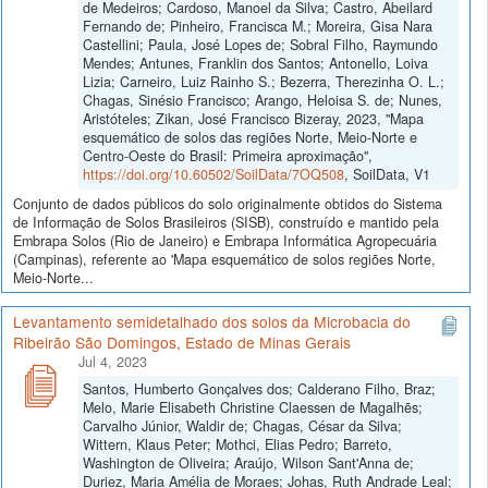
de Medeiros; Cardoso, Manoel da Silva; Castro, Abeilard
Fernando de; Pinheiro, Francisca M.; Moreira, Gisa Nara
Castellini; Paula, José Lopes de; Sobral Filho, Raymundo
Mendes; Antunes, Franklin dos Santos; Antonello, Loiva
Lizia; Carneiro, Luiz Rainho S.; Bezerra, Therezinha O. L.;
Chagas, Sinésio Francisco; Arango, Heloisa S. de; Nunes,
Aristóteles; Zikan, José Francisco Bizeray, 2023, "Mapa
esquemático de solos das regiões Norte, Meio-Norte e
Centro-Oeste do Brasil: Primeira aproximação",
https://doi.org/10.60502/SoilData/7OQ508
, SoilData, V1
Conjunto de dados públicos do solo originalmente obtidos do Sistema
de Informação de Solos Brasileiros (SISB), construído e mantido pela
Embrapa Solos (Rio de Janeiro) e Embrapa Informática Agropecuária
(Campinas), referente ao 'Mapa esquemático de solos regiões Norte,
Meio-Norte...
Levantamento semidetalhado dos solos da Microbacia do
Ribeirão São Domingos, Estado de Minas Gerais
Jul 4, 2023
Santos, Humberto Gonçalves dos; Calderano Filho, Braz;
Melo, Marie Elisabeth Christine Claessen de Magalhẽs;
Carvalho Júnior, Waldir de; Chagas, César da Silva;
Wittern, Klaus Peter; Mothci, Elias Pedro; Barreto,
Washington de Oliveira; Araújo, Wilson Sant'Anna de;
Duriez, Maria Amélia de Moraes; Johas, Ruth Andrade Leal;