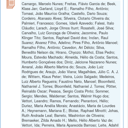
Camargo, Marcelo Nunes; Freitas, Flávio Garcia de; Beek,
Klass Jan; Garland, Lioyd E.; Ramalho Filho, Antônio;
Tomasi, João Mauríco Gralha; Castello, Dario Souza;
Cordeiro, Atanasio Alves; Silveira, Clotario Oliveira da;
Palmieri, Francesco; Gomes, Idarê Azevedo; Falesi, Italo
Cláudio; Larach, Jorge Olmos Iturri; Rosatelli, José Silva;
Carvalho, Luiz Gonzaga de Oliveira; Jacomine, Paulo
Klinger Tito; Santos, Raphael David dos; Inclan, Raul
Suarez; Alvarez Filho, Adelino; Pires Filho, Antônio Manoel;
Ramalho Filho, Antônio; Cavedon, Ari Délcio; Silva,
Benedito Nelson da; Hirano, Chyozo; Mothci, Elias Pedro;
Moura, Estevão Machado; Almeida, Hélio da Costa; Santos,
Humberto Gonçalves dos; Diniz, Jalcione Nazareno Nunes;
Amaral, João Alberto Martins do; Souza, João Luiz
Rodrigues de; Araujo, João Viana; Magalhães, Júlio C. A. J.
de; Wittern, Klaus Peter; Vieira, Lúcio Salgado; Medeiros,
Luiz Alberto Regueira; Faustino Neto, Manoel; Bloomfield,
Nathaniel J. Torres; Bloomfield, Nathaniel J. Torres; Pötter,
Reinaldo Oscar; Pessoa, Sergio Costa Pinto; Sommer,
Sergio; Mendes, Waldemar; Santos, Walmir Hugo dos;
Vettori, Leandro; Ramos, Fernando; Pierantoni, Hélio;
Duriez, Maria Amélia Morais; Anastácio, Maria de Lourdes
A.; Heynemann, Mariana E.; Bloise, Raphael Minotti; Johas,
Ruth Andrade Leal; Barreto, Washinton de Oliveira;
Bremaeker, Zilda Amado H.; Mello, Hélio Alberto Vaz de;
Vettori, Ida; Perreira, Maria Aparecida Barroso; Leite, Adahil