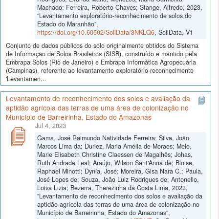
Machado; Ferreira, Roberto Chaves; Stange, Alfredo, 2023,
"Levantamento exploratório-reconhecimento de solos do
Estado do Maranhão",
https://doi.org/10.60502/SoilData/3NKLQ6
, SoilData, V1
Conjunto de dados públicos do solo originalmente obtidos do Sistema
de Informação de Solos Brasileiros (SISB), construído e mantido pela
Embrapa Solos (Rio de Janeiro) e Embrapa Informática Agropecuária
(Campinas), referente ao levantamento exploratório-reconhecimento
'Levantamen...
Levantamento de reconhecimento dos solos e avaliação da
aptidão agrícola das terras de uma área de colonização no
Município de Barreirinha, Estado do Amazonas
Jul 4, 2023
Gama, José Raimundo Natividade Ferreira; Silva, João
Marcos Lima da; Duriez, Maria Amélia de Moraes; Melo,
Marie Elisabeth Christine Claessen de Magalhẽs; Johas,
Ruth Andrade Leal; Araújo, Wilson Sant'Anna de; Bloise,
Raphael Minotti; Dynia, José; Moreira, Gisa Nara C.; Paula,
José Lopes de; Souza, João Luiz Rodrigues de; Antonello,
Loiva Lizia; Bezerra, Therezinha da Costa Lima, 2023,
"Levantamento de reconhecimento dos solos e avaliação da
aptidão agrícola das terras de uma área de colonização no
Município de Barreirinha, Estado do Amazonas",