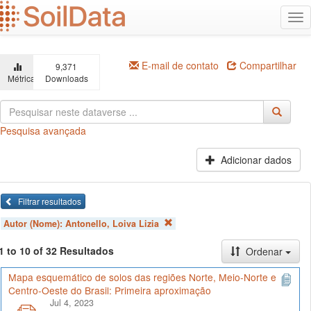
Ir
Alt
para
na
o
conteúdo
principal
E-mail de contato
Compartilhar
9,371
Métricas
Downloads
Pesquisa avançada
Adicionar dados
Filtrar resultados
Autor (Nome):
Antonello, Loiva Lizia
1 to 10 of 32 Resultados
Ordenar
Mapa esquemático de solos das regiões Norte, Meio-Norte e
Centro-Oeste do Brasil: Primeira aproximação
Jul 4, 2023