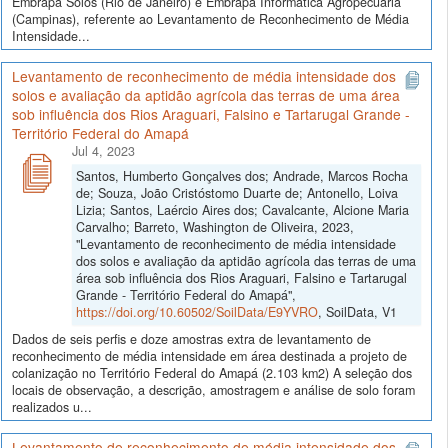
Embrapa Solos (Rio de Janeiro) e Embrapa Informática Agropecuária
(Campinas), referente ao Levantamento de Reconhecimento de Média
Intensidade...
Levantamento de reconhecimento de média intensidade dos
solos e avaliação da aptidão agrícola das terras de uma área
sob influência dos Rios Araguari, Falsino e Tartarugal Grande -
Território Federal do Amapá
Jul 4, 2023
Santos, Humberto Gonçalves dos; Andrade, Marcos Rocha
de; Souza, João Cristóstomo Duarte de; Antonello, Loiva
Lizia; Santos, Laércio Aires dos; Cavalcante, Alcione Maria
Carvalho; Barreto, Washington de Oliveira, 2023,
"Levantamento de reconhecimento de média intensidade
dos solos e avaliação da aptidão agrícola das terras de uma
área sob influência dos Rios Araguari, Falsino e Tartarugal
Grande - Território Federal do Amapá",
https://doi.org/10.60502/SoilData/E9YVRO
, SoilData, V1
Dados de seis perfis e doze amostras extra de levantamento de
reconhecimento de média intensidade em área destinada a projeto de
colanização no Território Federal do Amapá (2.103 km2) A seleção dos
locais de observação, a descrição, amostragem e análise de solo foram
realizados u...
Levantamento de reconhecimento de média intensidade dos