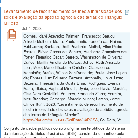
Levantamento de reconhecimento de média intensidade dos
solos e avaliação da aptidão agrícola das terras do Triângulo
Mineiro
Jul 4, 2023
Gomes, Idarê Azevedo; Palmieri, Francesco; Baruqui,
Alfredo Melhem; Motta, Paulo Emílio Ferreira da; Naime,
Eubi Jorne; Santana, Derli Prudente; Mothci, Elias Pedro;
Freitas, Flávio Garcia de; Santos, Humberto Gonçalves dos;
Pötter, Reinaldo Oscar; Barreto, Washington de Oliveira;
Duriez, Marilia Amélia de Moraes; Johas, Ruth Andrade
Leal; Melo, Marie Elisabeth Christine Claessen de
Magalhẽs; Araújo, Wilson Sant'Anna de; Paula, José Lopes
de; Fontes, Luiz Eduardo Ferreira; Antonello, Loiva Lizia;
Bezerra, Therezinha da Costa Lima; Rodrigues, Evanda
Maria; Bloise, Raphael Minotti; Dynia, José Flávio; Moreira,
Gisa Nara Castellini; Antunes, Fernando Zinho; Ferreira,
Mitzi Brandão; Camargo, Marcelo Nunes; Larach, Jorge
Olmos Iturri, 2023, "Levantamento de reconhecimento de
média intensidade dos solos e avaliação da aptidão agrícola
das terras do Triângulo Mineiro",
https://doi.org/10.60502/SoilData/3XPGSA
, SoilData, V1
Conjunto de dados públicos do solo originalmente obtidos do Sistema
de Informação de Solos Brasileiros (SISB), construído e mantido pela