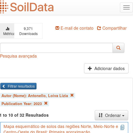
Ir
Alt
para
na
o
conteúdo
principal
E-mail de contato
Compartilhar
9,371
Métricas
Downloads
Pesquisa avançada
Adicionar dados
Filtrar resultados
Autor (Nome):
Antonello, Loiva Lizia
Publication Year:
2023
1 to 10 of 32 Resultados
Ordenar
Mapa esquemático de solos das regiões Norte, Meio-Norte e
Centro-Oeste do Brasil: Primeira aproximação