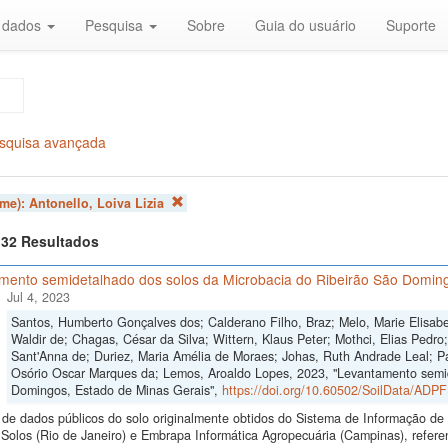
r dados
Pesquisa
Sobre
Guia do usuário
Suporte
squisa avançada
ome):
Antonello, Loiva Lizia
f 32 Resultados
mento semidetalhado dos solos da Microbacia do Ribeirão São Doming
Jul 4, 2023
Santos, Humberto Gonçalves dos; Calderano Filho, Braz; Melo, Marie Elisabe
Waldir de; Chagas, César da Silva; Wittern, Klaus Peter; Mothci, Elias Pedro
Sant'Anna de; Duriez, Maria Amélia de Moraes; Johas, Ruth Andrade Leal; Pa
Osório Oscar Marques da; Lemos, Aroaldo Lopes, 2023, "Levantamento semid
Domingos, Estado de Minas Gerais",
https://doi.org/10.60502/SoilData/ADP
de dados públicos do solo originalmente obtidos do Sistema de Informação de S
Solos (Rio de Janeiro) e Embrapa Informática Agropecuária (Campinas), refer