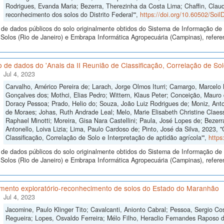
Rodrigues, Evanda Maria; Bezerra, Therezinha da Costa Lima; Chaffin, Clau
reconhecimento dos solos do Distrito Federal'",
https://doi.org/10.60502/So
de dados públicos do solo originalmente obtidos do Sistema de Informação de S
Solos (Rio de Janeiro) e Embrapa Informática Agropecuária (Campinas), refer
 de dados do 'Anais da II Reunião de Classificação, Correlação de Solo
Jul 4, 2023
Carvalho, Américo Pereira de; Larach, Jorge Olmos Iturri; Camargo, Marcelo
Gonçalves dos; Mothci, Elias Pedro; Wittern, Klaus Peter; Conceição, Mauro 
Doracy Pessoa; Prado, Helio do; Souza, João Luiz Rodrigues de; Moniz, Anton
de Moraes; Johas, Ruth Andrade Leal; Melo, Marie Elisabeth Christine Claes
Raphael Minotti; Moreira, Gisa Nara Castellini; Paula, José Lopes de; Bezer
Antonello, Loiva Lizia; Lima, Paulo Cardoso de; Pinto, José da Silva, 2023, 
Classificação, Correlação de Solo e Interpretação de aptidão agrícola'",
https
de dados públicos do solo originalmente obtidos do Sistema de Informação de S
olos (Rio de Janeiro) e Embrapa Informática Agropecuária (Campinas), referen
mento exploratório-reconhecimento de solos do Estado do Maranhão
Jul 4, 2023
Jacomine, Paulo Klinger Tito; Cavalcanti, Anionto Cabral; Pessoa, Sergio Cos
Regueira; Lopes, Osvaldo Ferreira; Mélo Filho, Heraclio Fernandes Raposo 