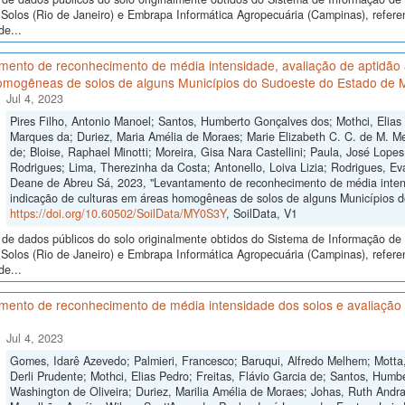
Solos (Rio de Janeiro) e Embrapa Informática Agropecuária (Campinas), refer
de...
ento de reconhecimento de média intensidade, avaliação de aptidão a
omogêneas de solos de alguns Municípios do Sudoeste do Estado de 
Jul 4, 2023
Pires Filho, Antonio Manoel; Santos, Humberto Gonçalves dos; Mothci, Elias
Marques da; Duriez, Maria Amélia de Moraes; Marie Elizabeth C. C. de M. Me
de; Bloise, Raphael Minotti; Moreira, Gisa Nara Castellini; Paula, José Lope
Rodrigues; Lima, Therezinha da Costa; Antonello, Loiva Lizia; Rodrigues, Ev
Deane de Abreu Sá, 2023, "Levantamento de reconhecimento de média intensi
indicação de culturas em áreas homogêneas de solos de alguns Municípios 
https://doi.org/10.60502/SoilData/MY0S3Y
, SoilData, V1
de dados públicos do solo originalmente obtidos do Sistema de Informação de S
Solos (Rio de Janeiro) e Embrapa Informática Agropecuária (Campinas), refer
de...
ento de reconhecimento de média intensidade dos solos e avaliação d
Jul 4, 2023
Gomes, Idarê Azevedo; Palmieri, Francesco; Baruqui, Alfredo Melhem; Motta,
Derli Prudente; Mothci, Elias Pedro; Freitas, Flávio Garcia de; Santos, Humb
Washington de Oliveira; Duriez, Marilia Amélia de Moraes; Johas, Ruth Andra