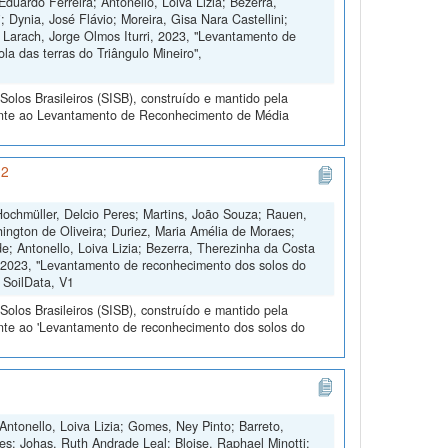
duardo Ferreira; Antonello, Loiva Lizia; Bezerra,
 Dynia, José Flávio; Moreira, Gisa Nara Castellini;
 Larach, Jorge Olmos Iturri, 2023, "Levantamento de
la das terras do Triângulo Mineiro",
olos Brasileiros (SISB), construído e mantido pela
rente ao Levantamento de Reconhecimento de Média
 2
 Hochmüller, Delcio Peres; Martins, João Souza; Rauen,
ington de Oliveira; Duriez, Maria Amélia de Moraes;
; Antonello, Loiva Lizia; Bezerra, Therezinha da Costa
e, 2023, "Levantamento de reconhecimento dos solos do
, SoilData, V1
olos Brasileiros (SISB), construído e mantido pela
ente ao 'Levantamento de reconhecimento dos solos do
Antonello, Loiva Lizia; Gomes, Ney Pinto; Barreto,
es; Johas, Ruth Andrade Leal; Bloise, Raphael Minotti;