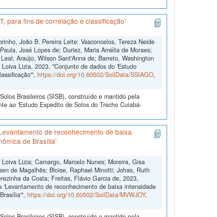
 para fins de correlação e classificação'
brinho, João B. Pereira Leite; Vasconcelos, Tereza Neide
; Paula, José Lopes de; Duriez, Maria Amélia de Moraes;
Leal; Araújo, Wilson Sant'Anna de; Barreto, Washington
 Loiva Lizia, 2023, "Conjunto de dados do 'Estudo
assificação'",
https://doi.org/10.60502/SoilData/SSIAGO
,
olos Brasileiros (SISB), construído e mantido pela
nte ao 'Estudo Expedito de Solos do Trecho Cuiabá-
'Levantamento de reconhecimento de baixa
nômica de Brasília'
, Loiva Lizia; Camargo, Marcelo Nunes; Moreira, Gisa
sen de Magalhẽs; Bloise, Raphael Minotti; Johas, Ruth
rezinha da Costa; Freitas, Flávio Garcia de, 2023,
e 'Levantamento de reconhecimento de baixa intensidade
rasília'",
https://doi.org/10.60502/SoilData/MVWJOY
,
olos Brasileiros (SISB), construído e mantido pela