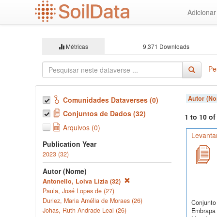
Ir
Adiciona
para
o
conteúdo
principal
Métricas
9,371 Downloads
Pe
Autor (N
Comunidades Dataverses (0)
Conjuntos de Dados (32)
1 to 10 o
Arquivos (0)
Levanta
Publication Year
2023 (32)
Autor (Nome)
Antonello, Loiva Lizia (32)
Paula, José Lopes de (27)
Duriez, Maria Amélia de Moraes (26)
Conjunto 
Johas, Ruth Andrade Leal (26)
Embrapa 