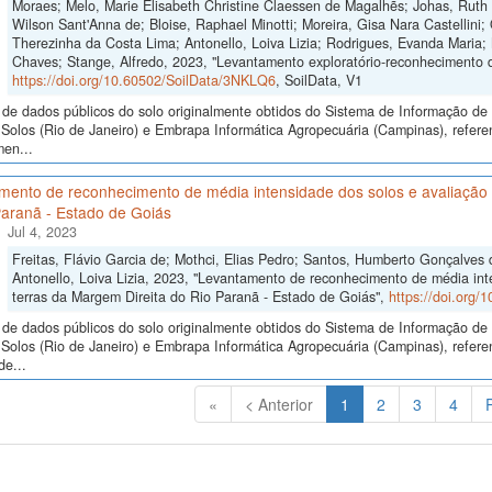
Moraes; Melo, Marie Elisabeth Christine Claessen de Magalhẽs; Johas, Ruth 
Wilson Sant'Anna de; Bloise, Raphael Minotti; Moreira, Gisa Nara Castellini; 
Therezinha da Costa Lima; Antonello, Loiva Lizia; Rodrigues, Evanda Maria;
Chaves; Stange, Alfredo, 2023, "Levantamento exploratório-reconhecimento 
https://doi.org/10.60502/SoilData/3NKLQ6
, SoilData, V1
de dados públicos do solo originalmente obtidos do Sistema de Informação de S
Solos (Rio de Janeiro) e Embrapa Informática Agropecuária (Campinas), refere
men...
mento de reconhecimento de média intensidade dos solos e avaliação d
Paranã - Estado de Goiás
Jul 4, 2023
Freitas, Flávio Garcia de; Mothci, Elias Pedro; Santos, Humberto Gonçalves 
Antonello, Loiva Lizia, 2023, "Levantamento de reconhecimento de média int
terras da Margem Direita do Rio Paranã - Estado de Goiás",
https://doi.org
de dados públicos do solo originalmente obtidos do Sistema de Informação de S
Solos (Rio de Janeiro) e Embrapa Informática Agropecuária (Campinas), refer
de...
(Atual)
«
< Anterior
1
2
3
4