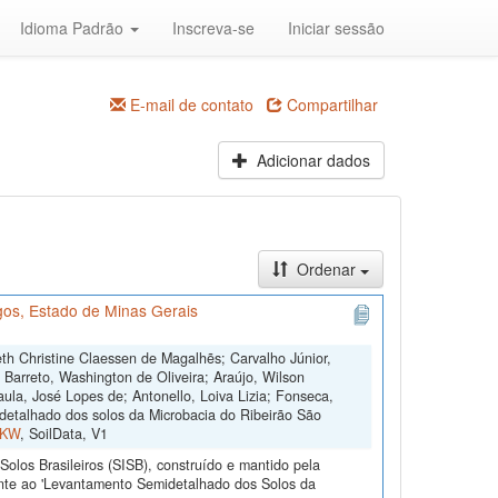
Idioma Padrão
Inscreva-se
Iniciar sessão
E-mail de contato
Compartilhar
Adicionar dados
Ordenar
os, Estado de Minas Gerais
th Christine Claessen de Magalhẽs; Carvalho Júnior,
; Barreto, Washington de Oliveira; Araújo, Wilson
ula, José Lopes de; Antonello, Loiva Lizia; Fonseca,
etalhado dos solos da Microbacia do Ribeirão São
FKW
, SoilData, V1
olos Brasileiros (SISB), construído e mantido pela
ente ao 'Levantamento Semidetalhado dos Solos da