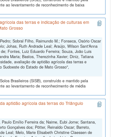
ente ao levantamento de reconhecimento de baixa
grícola das terras e indicação de culturas em
Mato Grosso
 Pedro; Sobral Filho, Raimundo M.; Fonseca, Osório Oscar
lo; Johas, Ruth Andrade Leal; Araújo, Wilson Sant'Anna
s de; Fontes, Luiz Eduardo Ferreira; Souza, João Luis
andra Maria; Bastos, Therezinha Xavier; Diniz, Tatiana
dade, avaliação de aptidão agrícola das terras e
do Sudoeste do Estado de Mato Grosso",
olos Brasileiros (SISB), construído e mantido pela
ente ao levantamento de reconhecimento de média
a aptidão agrícola das terras do Triângulo
 Paulo Emílio Ferreira da; Naime, Eubi Jorne; Santana,
erto Gonçalves dos; Pötter, Reinaldo Oscar; Barreto,
de Leal; Melo, Marie Elisabeth Christine Claessen de