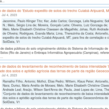
a...
 de dados do 'Estudo expedito de solos do trecho Cuiabá-Aripuanã, MT,
Jul 4, 2023
Jacomine, Paulo Klinger Tito; Ker, João Carlos; Gonzaga, Lelis Nogueira; So
N.; Melo, Sérgio Lins de; Moreira, Gonçalo Leite; Oliveira, Luiz Gonzaga de
Melo, Marie Elisabeth Christine Claessen de Magalhẽs; Johas, Ruth Andrade 
de Oliveira; Rodrigues, Evanda Maria; Lima, Therezinha da Costa; Antonello,
expedito de solos do trecho Cuiabá-Aripuanã, MT, para fins de correlação e cl
SoilData, V1
de dados públicos do solo originalmente obtidos do Sistema de Informação de S
Solos (Rio de Janeiro) e Embrapa Informática Agropecuária (Campinas), refere
...
o de dados do levantamento de reconhecimento de baixa intensidade 
ade dos solos e aptidão agrícola das terras de parte da região Geoeco
Jul 4, 2023
Ramalho Filho, Antonio; Mothci, Elias Pedro; Wittern, Klaus Peter; Antonello
Nara; Duriez, Maria Amélia de Moraes; Melo, Marie Elisabeth Christine Claes
Andrade Leal; Araújo, Wilson Sant'Anna de; Paula, José Lopes de; Lima, The
"Conjunto de dados do levantamento de reconhecimento de baixa intensidad
dos solos e aptidão agrícola das terras de parte da região Geoeconômica de B
SoilData, V1
de dados públicos do solo originalmente obtidos do Sistema de Informação de S