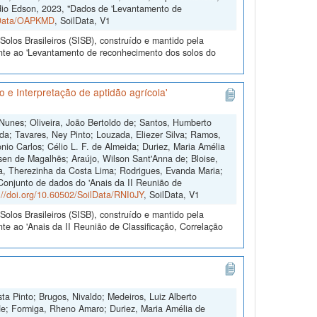
dio Edson, 2023, "Dados de 'Levantamento de
ilData/OAPKMD
, SoilData, V1
olos Brasileiros (SISB), construído e mantido pela
ente ao 'Levantamento de reconhecimento dos solos do
 e Interpretação de aptidão agrícola'
 Nunes; Oliveira, João Bertoldo de; Santos, Humberto
da; Tavares, Ney Pinto; Louzada, Eliezer Silva; Ramos,
io Carlos; Célio L. F. de Almeida; Duriez, Maria Amélia
sen de Magalhẽs; Araújo, Wilson Sant'Anna de; Bloise,
ra, Therezinha da Costa Lima; Rodrigues, Evanda Maria;
"Conjunto de dados do 'Anais da II Reunião de
://doi.org/10.60502/SoilData/RNI0JY
, SoilData, V1
olos Brasileiros (SISB), construído e mantido pela
te ao 'Anais da II Reunião de Classificação, Correlação
ta Pinto; Brugos, Nivaldo; Medeiros, Luiz Alberto
de; Formiga, Rheno Amaro; Duriez, Maria Amélia de