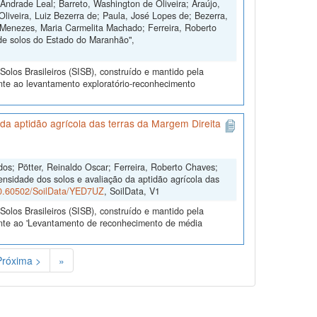
Andrade Leal; Barreto, Washington de Oliveira; Araújo,
Oliveira, Luiz Bezerra de; Paula, José Lopes de; Bezerra,
 Menezes, Maria Carmelita Machado; Ferreira, Roberto
de solos do Estado do Maranhão",
olos Brasileiros (SISB), construído e mantido pela
nte ao levantamento exploratório-reconhecimento
a aptidão agrícola das terras da Margem Direita
dos; Pötter, Reinaldo Oscar; Ferreira, Roberto Chaves;
ensidade dos solos e avaliação da aptidão agrícola das
/10.60502/SoilData/YED7UZ
, SoilData, V1
olos Brasileiros (SISB), construído e mantido pela
ente ao 'Levantamento de reconhecimento de média
Próxima >
»