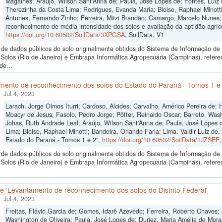
Magalhẽs; Araújo, Wilson Sant'Anna de; Paula, José Lopes de; Fontes, Luiz E
Therezinha da Costa Lima; Rodrigues, Evanda Maria; Bloise, Raphael Minotti;
Antunes, Fernando Zinho; Ferreira, Mitzi Brandão; Camargo, Marcelo Nunes;
reconhecimento de média intensidade dos solos e avaliação da aptidão agríco
https://doi.org/10.60502/SoilData/3XPGSA
, SoilData, V1
de dados públicos do solo originalmente obtidos do Sistema de Informação de S
Solos (Rio de Janeiro) e Embrapa Informática Agropecuária (Campinas), refe
de...
mento de reconhecimento dos solos do Estado do Paraná - Tomos 1 e
Jul 4, 2023
Larach, Jorge Olmos Iturri; Cardoso, Alcides; Carvalho, Américo Pereira de;
Moacyr de Jesus; Fasolo, Pedro Jorge; Pötter, Reinaldo Oscar; Barreto, Wash
Johas, Ruth Andrade Leal; Araújo, Wilson Sant'Anna de; Paula, José Lopes de
Lima; Bloise, Raphael Minotti; Bandeira, Orlando Faria; Lima, Valdir Luiz d
Estado do Paraná - Tomos 1 e 2",
https://doi.org/10.60502/SoilData/1JZSEE
de dados públicos do solo originalmente obtidos do Sistema de Informação de S
Solos (Rio de Janeiro) e Embrapa Informática Agropecuária (Campinas), refer
 'Levantamento de reconhecimento dos solos do Distrito Federal'
Jul 4, 2023
Freitas, Flávio Garcia de; Gomes, Idarê Azevedo; Ferreira, Roberto Chaves; 
Washington de Oliveira; Paula, José Lopes de; Duriez, Maria Amélia de Mora