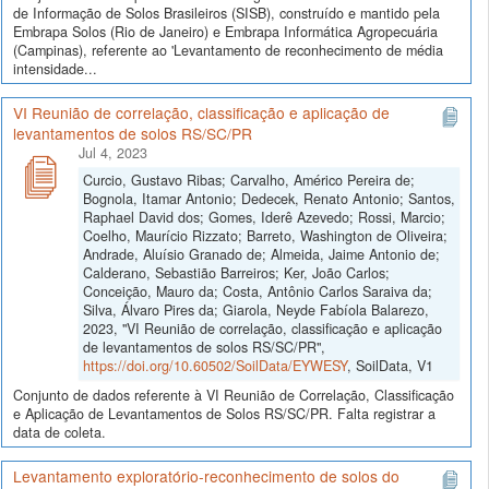
de Informação de Solos Brasileiros (SISB), construído e mantido pela
Embrapa Solos (Rio de Janeiro) e Embrapa Informática Agropecuária
(Campinas), referente ao 'Levantamento de reconhecimento de média
intensidade...
VI Reunião de correlação, classificação e aplicação de
levantamentos de solos RS/SC/PR
Jul 4, 2023
Curcio, Gustavo Ribas; Carvalho, Américo Pereira de;
Bognola, Itamar Antonio; Dedecek, Renato Antonio; Santos,
Raphael David dos; Gomes, Iderê Azevedo; Rossi, Marcio;
Coelho, Maurício Rizzato; Barreto, Washington de Oliveira;
Andrade, Aluísio Granado de; Almeida, Jaime Antonio de;
Calderano, Sebastião Barreiros; Ker, João Carlos;
Conceição, Mauro da; Costa, Antônio Carlos Saraiva da;
Silva, Álvaro Pires da; Giarola, Neyde Fabíola Balarezo,
2023, "VI Reunião de correlação, classificação e aplicação
de levantamentos de solos RS/SC/PR",
https://doi.org/10.60502/SoilData/EYWESY
, SoilData, V1
Conjunto de dados referente à VI Reunião de Correlação, Classificação
e Aplicação de Levantamentos de Solos RS/SC/PR. Falta registrar a
data de coleta.
Levantamento exploratório-reconhecimento de solos do