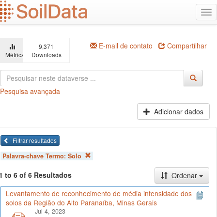
Ir
Alt
para
na
o
conteúdo
principal
E-mail de contato
Compartilhar
9,371
Métricas
Downloads
Pesquisa avançada
Adicionar dados
Filtrar resultados
Palavra-chave Termo:
Solo
1 to 6 of 6 Resultados
Ordenar
Levantamento de reconhecimento de média intensidade dos
solos da Região do Alto Paranaíba, Minas Gerais
Jul 4, 2023