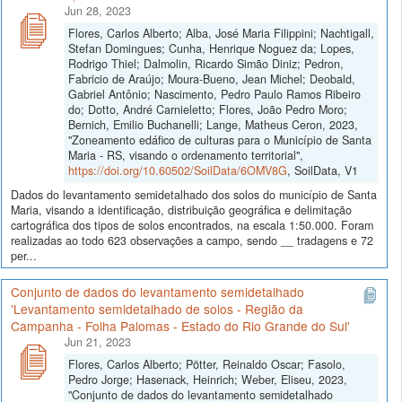
Jun 28, 2023
Flores, Carlos Alberto; Alba, José Maria Filippini; Nachtigall,
Stefan Domingues; Cunha, Henrique Noguez da; Lopes,
Rodrigo Thiel; Dalmolin, Ricardo Simão Diniz; Pedron,
Fabricio de Araújo; Moura-Bueno, Jean Michel; Deobald,
Gabriel Antônio; Nascimento, Pedro Paulo Ramos Ribeiro
do; Dotto, André Carnieletto; Flores, João Pedro Moro;
Bernich, Emilio Buchanelli; Lange, Matheus Ceron, 2023,
"Zoneamento edáfico de culturas para o Município de Santa
Maria - RS, visando o ordenamento territorial",
https://doi.org/10.60502/SoilData/6OMV8G
, SoilData, V1
Dados do levantamento semidetalhado dos solos do município de Santa
Maria, visando a identificação, distribuição geográfica e delimitação
cartográfica dos tipos de solos encontrados, na escala 1:50.000. Foram
realizadas ao todo 623 observações a campo, sendo __ tradagens e 72
per...
Conjunto de dados do levantamento semidetalhado
'Levantamento semidetalhado de solos - Região da
Campanha - Folha Palomas - Estado do Rio Grande do Sul'
Jun 21, 2023
Flores, Carlos Alberto; Pötter, Reinaldo Oscar; Fasolo,
Pedro Jorge; Hasenack, Heinrich; Weber, Eliseu, 2023,
"Conjunto de dados do levantamento semidetalhado