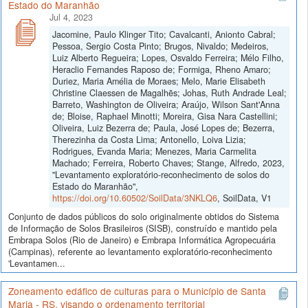
Estado do Maranhão
Jul 4, 2023
Jacomine, Paulo Klinger Tito; Cavalcanti, Anionto Cabral;
Pessoa, Sergio Costa Pinto; Brugos, Nivaldo; Medeiros,
Luiz Alberto Regueira; Lopes, Osvaldo Ferreira; Mélo Filho,
Heraclio Fernandes Raposo de; Formiga, Rheno Amaro;
Duriez, Maria Amélia de Moraes; Melo, Marie Elisabeth
Christine Claessen de Magalhẽs; Johas, Ruth Andrade Leal;
Barreto, Washington de Oliveira; Araújo, Wilson Sant'Anna
de; Bloise, Raphael Minotti; Moreira, Gisa Nara Castellini;
Oliveira, Luiz Bezerra de; Paula, José Lopes de; Bezerra,
Therezinha da Costa Lima; Antonello, Loiva Lizia;
Rodrigues, Evanda Maria; Menezes, Maria Carmelita
Machado; Ferreira, Roberto Chaves; Stange, Alfredo, 2023,
"Levantamento exploratório-reconhecimento de solos do
Estado do Maranhão",
https://doi.org/10.60502/SoilData/3NKLQ6
, SoilData, V1
Conjunto de dados públicos do solo originalmente obtidos do Sistema
de Informação de Solos Brasileiros (SISB), construído e mantido pela
Embrapa Solos (Rio de Janeiro) e Embrapa Informática Agropecuária
(Campinas), referente ao levantamento exploratório-reconhecimento
'Levantamen...
Zoneamento edáfico de culturas para o Município de Santa
Maria - RS, visando o ordenamento territorial