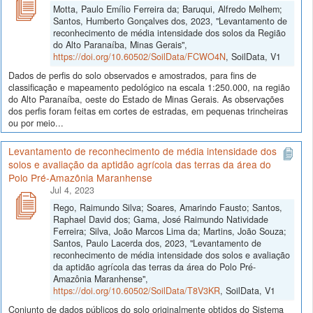
Motta, Paulo Emílio Ferreira da; Baruqui, Alfredo Melhem;
Santos, Humberto Gonçalves dos, 2023, "Levantamento de
reconhecimento de média intensidade dos solos da Região
do Alto Paranaíba, Minas Gerais",
https://doi.org/10.60502/SoilData/FCWO4N
, SoilData, V1
Dados de perfis do solo observados e amostrados, para fins de
classificação e mapeamento pedológico na escala 1:250.000, na região
do Alto Paranaíba, oeste do Estado de Minas Gerais. As observações
dos perfis foram feitas em cortes de estradas, em pequenas trincheiras
ou por meio...
Levantamento de reconhecimento de média intensidade dos
solos e avaliação da aptidão agrícola das terras da área do
Polo Pré-Amazônia Maranhense
Jul 4, 2023
Rego, Raimundo Silva; Soares, Amarindo Fausto; Santos,
Raphael David dos; Gama, José Raimundo Natividade
Ferreira; Silva, João Marcos Lima da; Martins, João Souza;
Santos, Paulo Lacerda dos, 2023, "Levantamento de
reconhecimento de média intensidade dos solos e avaliação
da aptidão agrícola das terras da área do Polo Pré-
Amazônia Maranhense",
https://doi.org/10.60502/SoilData/T8V3KR
, SoilData, V1
Conjunto de dados públicos do solo originalmente obtidos do Sistema