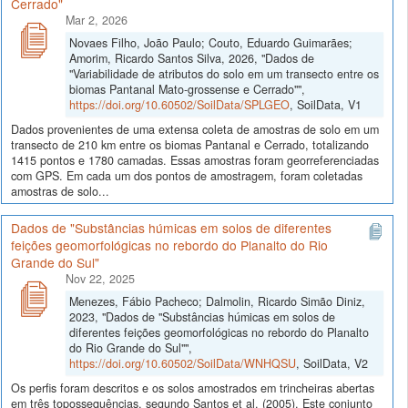
Cerrado"
Mar 2, 2026
Novaes Filho, João Paulo; Couto, Eduardo Guimarães;
Amorim, Ricardo Santos Silva, 2026, "Dados de
"Variabilidade de atributos do solo em um transecto entre os
biomas Pantanal Mato-grossense e Cerrado"",
https://doi.org/10.60502/SoilData/SPLGEO
, SoilData, V1
Dados provenientes de uma extensa coleta de amostras de solo em um
transecto de 210 km entre os biomas Pantanal e Cerrado, totalizando
1415 pontos e 1780 camadas. Essas amostras foram georreferenciadas
com GPS. Em cada um dos pontos de amostragem, foram coletadas
amostras de solo...
Dados de "Substâncias húmicas em solos de diferentes
feições geomorfológicas no rebordo do Planalto do Rio
Grande do Sul"
Nov 22, 2025
Menezes, Fábio Pacheco; Dalmolin, Ricardo Simão Diniz,
2023, "Dados de "Substâncias húmicas em solos de
diferentes feições geomorfológicas no rebordo do Planalto
do Rio Grande do Sul"",
https://doi.org/10.60502/SoilData/WNHQSU
, SoilData, V2
Os perfis foram descritos e os solos amostrados em trincheiras abertas
em três topossequências, segundo Santos et al. (2005). Este conjunto