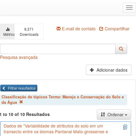
Ir
Alt
para
na
o
conteúdo
principal
E-mail de contato
Compartilhar
9,371
Métricas
Downloads
Pesquisa avançada
Adicionar dados
Filtrar resultados
Classificação de tópicos Termo:
Manejo e Conservação do Solo e
da Água
1 to 10 of 10 Resultados
Ordenar
Dados de "Variabilidade de atributos do solo em um
transecto entre os biomas Pantanal Mato-grossense e