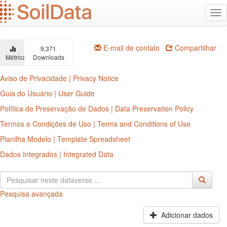
Ir
Alt
para
na
o
conteúdo
principal
E-mail de contato
Compartilhar
9,371
Métricas
Downloads
Aviso de Privacidade | Privacy Notice
Guia do Usuário | User Guide
Política de Preservação de Dados | Data Preservation Policy
Termos e Condições de Uso | Terms and Conditions of Use
Planilha Modelo | Template Spreadsheet
Dados Integrados | Integrated Data
Pesquisa avançada
Adicionar dados