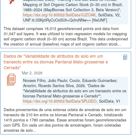
Mapping of Soil Organic Carbon Stock (0–30 cm) in Brazil,
1985–2024 (MapBiomas Soil Collection 3, Beta Version)",
https://doi.org/10.60502/SoilData/IUZOAK
, SoilData, V2,
UNF:6:3SKy0RyCcOsSUh+QchvNNw== [fileUNF]
This dataset comprises 16,013 georeferenced points and data from
31,047 soil layers. It was utilized to train regression models for mapping
soil organic carbon stock (0–30 cm) across Brazil. This data underpinned
the creation of annual (baseline) maps of soil organic carbon stock...
Dados de "Variabilidade de atributos do solo em um
transecto entre os biomas Pantanal Mato-grossense e
Cerrado"
Mar 2, 2026
Novaes Filho, João Paulo; Couto, Eduardo Guimarães;
Amorim, Ricardo Santos Silva, 2026, "Dados de
"Variabilidade de atributos do solo em um transecto entre os
biomas Pantanal Mato-grossense e Cerrado"",
https://doi.org/10.60502/SoilData/SPLGEO
, SoilData, V1
Dados provenientes de uma extensa coleta de amostras de solo em um
transecto de 210 km entre os biomas Pantanal e Cerrado, totalizando
1415 pontos e 1780 camadas. Essas amostras foram georreferenciadas
com GPS. Em cada um dos pontos de amostragem, foram coletadas
amostras de solo...