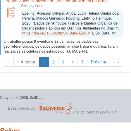
Organossolos Háplicos em Distintos Ambientes no Brasil"
Sep 25, 2025
Ebeling, Adierson Gilvani; Anjos, Lucia Helena Cunha dos;
Pereira, Marcos Gervasio; Novotny, Etelvino Henrique,
2025, "Dados de "Atributos Físicos e Matéria Orgânica de
Organossolos Háplicos em Distintos Ambientes no Brasil"",
https://doi.org/10.60502/SoilData/ABJUMR
, SoilData, V1
O trabalho possui 8 eventos e 38 camadas, os dados são
georreferenciados, os dados possuem análise física e quimica, foram
realizadas as coletas nos estados do RJ, MA e PR.
(Atual)
«
< Anterior
1
2
3
4
5
Próxima >
»
Copyright © 2026, SoilData
Desenvolvido por
v. 5.12.1 build 1122-cf90431
Sobre