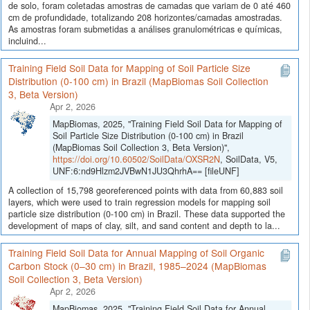
de solo, foram coletadas amostras de camadas que variam de 0 até 460
cm de profundidade, totalizando 208 horizontes/camadas amostradas.
As amostras foram submetidas a análises granulométricas e químicas,
incluind...
Training Field Soil Data for Mapping of Soil Particle Size
Distribution (0-100 cm) in Brazil (MapBiomas Soil Collection
3, Beta Version)
Apr 2, 2026
MapBiomas, 2025, "Training Field Soil Data for Mapping of
Soil Particle Size Distribution (0-100 cm) in Brazil
(MapBiomas Soil Collection 3, Beta Version)",
https://doi.org/10.60502/SoilData/OXSR2N
, SoilData, V5,
UNF:6:nd9Hlzm2JVBwN1JU3QhrhA== [fileUNF]
A collection of 15,798 georeferenced points with data from 60,883 soil
layers, which were used to train regression models for mapping soil
particle size distribution (0-100 cm) in Brazil. These data supported the
development of maps of clay, silt, and sand content and depth to la...
Training Field Soil Data for Annual Mapping of Soil Organic
Carbon Stock (0–30 cm) in Brazil, 1985–2024 (MapBiomas
Soil Collection 3, Beta Version)
Apr 2, 2026
MapBiomas, 2025, "Training Field Soil Data for Annual