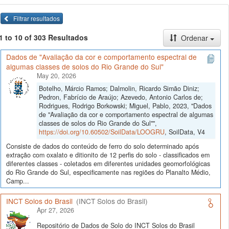
Filtrar resultados
1 to 10 of 303 Resultados
Ordenar
Dados de "Avaliação da cor e comportamento espectral de
algumas classes de solos do Rio Grande do Sul"
May 20, 2026
Botelho, Márcio Ramos; Dalmolin, Ricardo Simão Diniz;
Pedron, Fabrício de Araújo; Azevedo, Antonio Carlos de;
Rodrigues, Rodrigo Borkowski; Miguel, Pablo, 2023, "Dados
de "Avaliação da cor e comportamento espectral de algumas
classes de solos do Rio Grande do Sul"",
https://doi.org/10.60502/SoilData/LOOGRU
, SoilData, V4
Consiste de dados do conteúdo de ferro do solo determinado após
extração com oxalato e ditionito de 12 perfis do solo - classificados em
diferentes classes - coletados em diferentes unidades geomorfológicas
do Rio Grande do Sul, especificamente nas regiões do Planalto Médio,
Camp...
INCT Solos do Brasil
(INCT Solos do Brasil)
Apr 27, 2026
Repositório de Dados de Solo do INCT Solos do Brasil