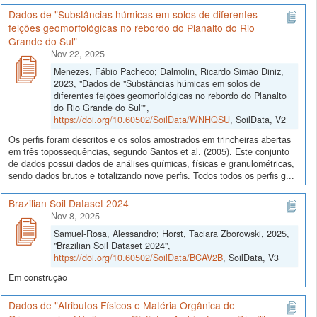
Dados de "Substâncias húmicas em solos de diferentes
feições geomorfológicas no rebordo do Planalto do Rio
Grande do Sul"
Nov 22, 2025
Menezes, Fábio Pacheco; Dalmolin, Ricardo Simão Diniz,
2023, "Dados de "Substâncias húmicas em solos de
diferentes feições geomorfológicas no rebordo do Planalto
do Rio Grande do Sul"",
https://doi.org/10.60502/SoilData/WNHQSU
, SoilData, V2
Os perfis foram descritos e os solos amostrados em trincheiras abertas
em três topossequências, segundo Santos et al. (2005). Este conjunto
de dados possui dados de análises químicas, físicas e granulométricas,
sendo dados brutos e totalizando nove perfis. Todos todos os perfis g...
Brazilian Soil Dataset 2024
Nov 8, 2025
Samuel-Rosa, Alessandro; Horst, Taciara Zborowski, 2025,
"Brazilian Soil Dataset 2024",
https://doi.org/10.60502/SoilData/BCAV2B
, SoilData, V3
Em construção
Dados de "Atributos Físicos e Matéria Orgânica de