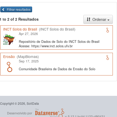
Filtrar resultados
1 to 2 of 2 Resultados
Ordenar
INCT Solos do Brasil
(INCT Solos do Brasil)
Apr 27, 2026
Repositório de Dados de Solo do INCT Solos do Brasil
Acesse: https://www.inct.solos.ufv.br
Erosão
(MapBiomas)
Sep 17, 2025
Comunidade Brasileira de Dados de Erosão do Solo
Copyright © 2026, SoilData
Desenvolvido por
v. 5.12.1 build 1122-cf90431