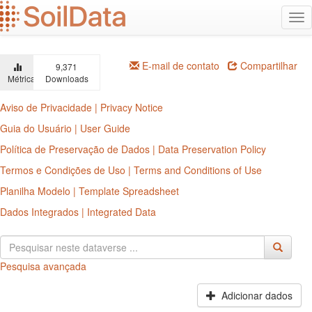
Ir
Alt
para
na
o
conteúdo
principal
E-mail de contato
Compartilhar
9,371
Métricas
Downloads
Aviso de Privacidade | Privacy Notice
Guia do Usuário | User Guide
Política de Preservação de Dados | Data Preservation Policy
Termos e Condições de Uso | Terms and Conditions of Use
Planilha Modelo | Template Spreadsheet
Dados Integrados | Integrated Data
Pesquisa avançada
Adicionar dados