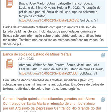
Braga, José Mário; Sobral, Lafayette Franco; Souza,
Luciano da Silva; Oliveira, Helena F., 2023, "Alteração do
pH do solo por influência da diluição, tipo de solvente e
tempo de contato",
https://doi.org/10.60502/SoilData/LBK0VV
, SoilData, V1
Dados de experimento realizado com quartro amostras de solo do
Estado de Minas Gerais. Inclui dados de propriedades químicas e
físicas solo sem informação sobre o laboratório onde as análises foram
realizadas. Também não especifica os métodos anaíticos utilizados. Os
dados de pH...
Banco de solos do Estado de Minas Gerais
Jul 4, 2023
Abrahão, Walter Antônio Pereira; Souza, José João Lelis
Leal de, 2023, "Banco de solos do Estado de Minas Gerais",
https://doi.org/10.60502/SoilData/ZI7JEU
, SoilData, V1
Conjunto de dados derivados de amostras superficiais (0-20 cm)
coletadas em áreas minimamente antropizadas. Dispõe-se de dados de
textura, reatividade do solo e teor de carbono orgânico.
Caracterização química dos efluentes gerados pelo Aterro
Controlado de Santa Maria e retenção de chumbo e zinco
por um Argissolo da Depressão Central do Rio Grande do Sul