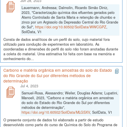
Jun 28, 2023
Lauermann, Andressa; Dalmolin, Ricardo Simão Diniz,
2023, "Caracterização química dos efluentes gerados pelo
Aterro Controlado de Santa Maria e retenção de chumbo e
zinco por um Argissolo da Depressão Central do Rio Grande
do Sul",
https://doi.org/10.60502/SoilData/WWCGPZ
,
SoilData, V1
Consta de dados analíticos de um perfil do solo, cujo material fora
utilizado para condução de experimentos em laboratório. As
coordenadas e dimensões do perfil do solo não foram anotadas durante
a coleta do material. Uma estimativa foi feita com base na memória e
conhecimento do...
Carbono e matéria orgânica em amostras do solo do Estado
do Rio Grande do Sul por diferentes métodos de
determinação
Jul 4, 2023
Samuel-Rosa, Alessandro; Weiler, Douglas Adams; Lupatini,
Manoeli, 2023, "Carbono e matéria orgânica em amostras
do solo do Estado do Rio Grande do Sul por diferentes
métodos de determinação",
https://doi.org/10.60502/SoilData/MLGSXV
, SoilData, V1
O presente conjunto de dados foi elaborado a partir de estudo
desenvolvido como parte do curso de Química do Solo do Programa de