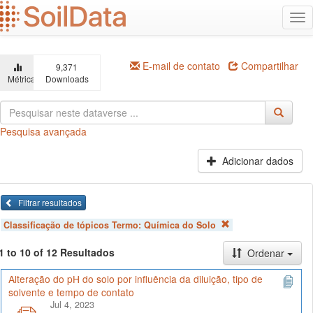
Ir
Alt
para
na
o
conteúdo
principal
E-mail de contato
Compartilhar
9,371
Métricas
Downloads
Pesquisa avançada
Adicionar dados
Filtrar resultados
Classificação de tópicos Termo:
Química do Solo
1 to 10 of 12 Resultados
Ordenar
Alteração do pH do solo por influência da diluição, tipo de
solvente e tempo de contato
Jul 4, 2023