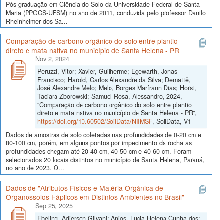
Pós-graduação em Ciência do Solo da Universidade Federal de Santa
Maria (PPGCS-UFSM) no ano de 2011, conduzida pelo professor Danilo
Rheinheimer dos Sa...
Comparação de carbono orgânico do solo entre plantio
direto e mata nativa no município de Santa Helena - PR
Nov 2, 2024
Peruzzi, Vitor; Xavier, Guilherme; Egewarth, Jonas
Francisco; Harold, Carlos Alexandre da Silva; Demattê,
José Alexandre Melo; Melo, Borges Marfrann Dias; Horst,
Taciara Zborowski; Samuel-Rosa, Alessandro, 2024,
"Comparação de carbono orgânico do solo entre plantio
direto e mata nativa no município de Santa Helena - PR",
https://doi.org/10.60502/SoilData/NIIMSF
, SoilData, V1
Dados de amostras de solo coletadas nas profundidades de 0-20 cm e
80-100 cm, porém, em alguns pontos por impedimento da rocha as
profundidades chegam até 20-40 cm, 40-50 cm e 40-60 cm. Foram
selecionados 20 locais distintos no município de Santa Helena, Paraná,
no ano de 2023. O...
Dados de "Atributos Físicos e Matéria Orgânica de
Organossolos Háplicos em Distintos Ambientes no Brasil"
Sep 25, 2025
Ebeling, Adierson Gilvani; Anjos, Lucia Helena Cunha dos;