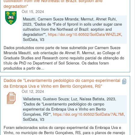
cultivation from the Northeast of Brazil: sorption and
degradation"
Oct 15, 2024
Masutti, Carmem Sueze Miranda; Mermut, Ahmet Ruhi,
2023, "Dados de "Fate of fipronil in soils under sugar cane
cultivation from the Northeast of Brazil: sorption and
degradation"",
https://doi.org/10.60502/SoilData/WHZL2K
,
SoilData, V3
Dados produzidos como parte de tese submetida por Carmem Sueze
Miranda Masutti, sob orientação de Ahmet R. Mermut, ao College of
Graduate Studies and Research como requisito parcial de obtenção do
título de PhD no Department of Soil Science. Os dados foram
produzidos a partir de...
Dados de "Levantamento pedológico do campo experimental
da Embrapa Uva e Vinho em Bento Gonçalves, RS"
Oct 12, 2024
Valladares, Gustavo Souza; Luz, Naíssa Batista, 2023,
"Dados de "Levantamento pedológico do campo
experimental da Embrapa Uva e Vinho em Bento
Gonçalves, RS"",
https://doi.org/10.60502/SoilData/7AL7MI
,
SoilData, V3
Foram selecionados solos do campo experimental da Embrapa Uva e
Vinho, no município de Bento Gonçalves, RS, para o planos de manejo