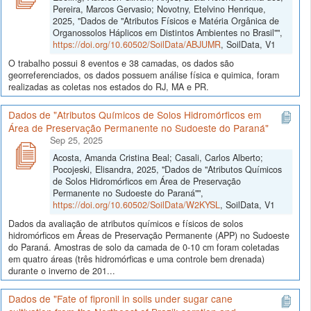
Pereira, Marcos Gervasio; Novotny, Etelvino Henrique,
2025, "Dados de "Atributos Físicos e Matéria Orgânica de
Organossolos Háplicos em Distintos Ambientes no Brasil"",
https://doi.org/10.60502/SoilData/ABJUMR
, SoilData, V1
O trabalho possui 8 eventos e 38 camadas, os dados são
georreferenciados, os dados possuem análise física e quimica, foram
realizadas as coletas nos estados do RJ, MA e PR.
Dados de "Atributos Químicos de Solos Hidromórficos em
Área de Preservação Permanente no Sudoeste do Paraná"
Sep 25, 2025
Acosta, Amanda Cristina Beal; Casali, Carlos Alberto;
Pocojeski, Elisandra, 2025, "Dados de "Atributos Químicos
de Solos Hidromórficos em Área de Preservação
Permanente no Sudoeste do Paraná"",
https://doi.org/10.60502/SoilData/W2KYSL
, SoilData, V1
Dados da avaliação de atributos químicos e físicos de solos
hidromórficos em Áreas de Preservação Permanente (APP) no Sudoeste
do Paraná. Amostras de solo da camada de 0-10 cm foram coletadas
em quatro áreas (três hidromórficas e uma controle bem drenada)
durante o inverno de 201...
Dados de "Fate of fipronil in soils under sugar cane