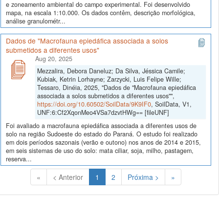
e zoneamento ambiental do campo experimental. Foi desenvolvido
mapa, na escala 1:10.000. Os dados contêm, descrição morfológica,
análise granulométr...
Dados de "Macrofauna epiedáfica associada a solos
submetidos a diferentes usos"
Aug 20, 2025
Mezzalira, Debora Daneluz; Da Silva, Jéssica Camile;
Kubiak, Ketrin Lorhayne; Zarzycki, Luis Felipe Wille;
Tessaro, Dinéia, 2025, "Dados de "Macrofauna epiedáfica
associada a solos submetidos a diferentes usos"",
https://doi.org/10.60502/SoilData/9K9IF0
, SoilData, V1,
UNF:6:Cf2XqonMeo4VSa7dzvtHWg== [fileUNF]
Foi avaliado a macrofauna epiedáfica associada a diferentes usos de
solo na região Sudoeste do estado do Paraná. O estudo foi realizado
em dois períodos sazonais (verão e outono) nos anos de 2014 e 2015,
em seis sistemas de uso do solo: mata ciliar, soja, milho, pastagem,
reserva...
(Atual)
«
< Anterior
1
2
Próxima >
»