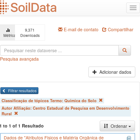
Ir
Alt
para
na
o
conteúdo
principal
E-mail de contato
Compartilhar
9,371
Métricas
Downloads
Pesquisa avançada
Adicionar dados
Filtrar resultados
Classificação de tópicos Termo:
Química do Solo
Autor Afiliação:
Centro Estadual de Pesquisa em Desenvolvimento
Rural
1 to 1 of 1 Resultado
Ordenar
Dados de "Atributos Físicos e Matéria Orgânica de