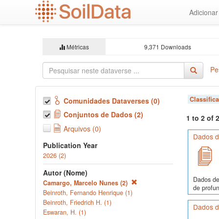
Ir
Adiciona
para
o
conteúdo
principal
Métricas
9,371 Downloads
Pe
Classific
Comunidades Dataverses (0)
Conjuntos de Dados (2)
1 to 2 of
Arquivos (0)
Dados de
Publication Year
2026 (2)
Autor (Nome)
Dados de
Camargo, Marcelo Nunes (2)
de profun
Beinroth, Fernando Henrique (1)
Beinroth, Friedrich H. (1)
Dados de
Eswaran, H. (1)