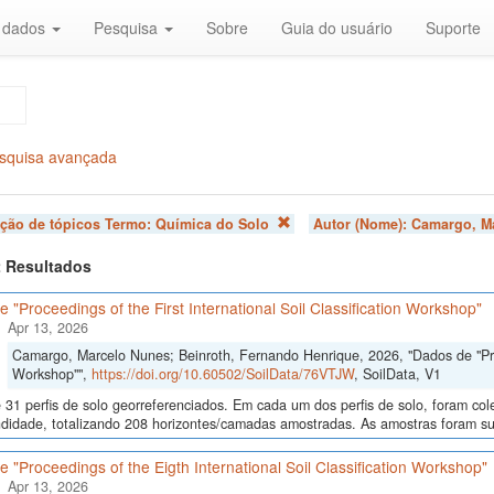
r dados
Pesquisa
Sobre
Guia do usuário
Suporte
squisa avançada
ação de tópicos Termo:
Química do Solo
Autor (Nome):
Camargo, M
 2 Resultados
 "Proceedings of the First International Soil Classification Workshop"
Apr 13, 2026
Camargo, Marcelo Nunes; Beinroth, Fernando Henrique, 2026, "Dados de "Proce
Workshop"",
https://doi.org/10.60502/SoilData/76VTJW
, SoilData, V1
 31 perfis de solo georreferenciados. Em cada um dos perfis de solo, foram c
didade, totalizando 208 horizontes/camadas amostradas. As amostras foram sub
 "Proceedings of the Eigth International Soil Classification Workshop"
Apr 13, 2026