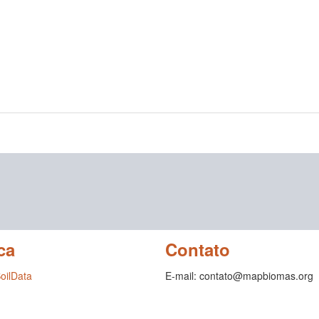
ca
Contato
SoilData
E-mail: contato@mapbiomas.org