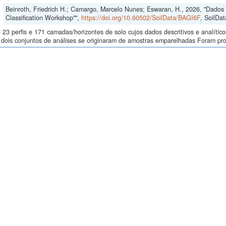
Beinroth, Friedrich H.; Camargo, Marcelo Nunes; Eswaran, H., 2026, "Dados d
Classification Workshop"",
https://doi.org/10.60502/SoilData/BAGI6F
, SoilDat
23 perfis e 171 camadas/horizontes de solo cujos dados descritivos e analític
s, dois conjuntos de análises se originaram de amostras emparelhadas Foram p