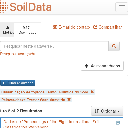
Ir
Alt
para
na
o
conteúdo
principal
E-mail de contato
Compartilhar
9,371
Métricas
Downloads
Pesquisa avançada
Adicionar dados
Filtrar resultados
Classificação de tópicos Termo:
Química do Solo
Palavra-chave Termo:
Granulometria
1 to 2 of 2 Resultados
Ordenar
Dados de "Proceedings of the Eigth International Soil
Classification Workshop"