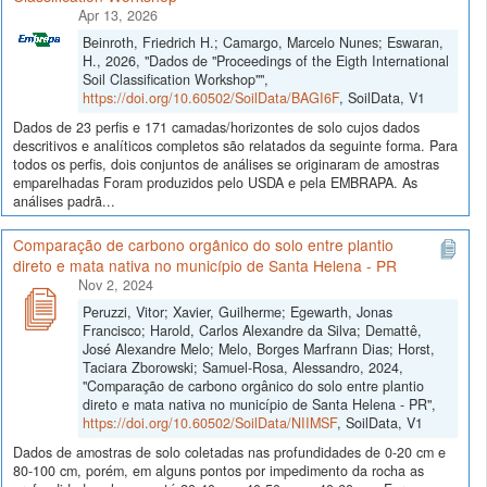
Apr 13, 2026
Beinroth, Friedrich H.; Camargo, Marcelo Nunes; Eswaran,
H., 2026, "Dados de "Proceedings of the Eigth International
Soil Classification Workshop"",
https://doi.org/10.60502/SoilData/BAGI6F
, SoilData, V1
Dados de 23 perfis e 171 camadas/horizontes de solo cujos dados
descritivos e analíticos completos são relatados da seguinte forma. Para
todos os perfis, dois conjuntos de análises se originaram de amostras
emparelhadas Foram produzidos pelo USDA e pela EMBRAPA. As
análises padrã...
Comparação de carbono orgânico do solo entre plantio
direto e mata nativa no município de Santa Helena - PR
Nov 2, 2024
Peruzzi, Vitor; Xavier, Guilherme; Egewarth, Jonas
Francisco; Harold, Carlos Alexandre da Silva; Demattê,
José Alexandre Melo; Melo, Borges Marfrann Dias; Horst,
Taciara Zborowski; Samuel-Rosa, Alessandro, 2024,
"Comparação de carbono orgânico do solo entre plantio
direto e mata nativa no município de Santa Helena - PR",
https://doi.org/10.60502/SoilData/NIIMSF
, SoilData, V1
Dados de amostras de solo coletadas nas profundidades de 0-20 cm e
80-100 cm, porém, em alguns pontos por impedimento da rocha as