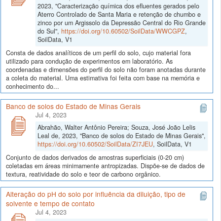
2023, "Caracterização química dos efluentes gerados pelo
Aterro Controlado de Santa Maria e retenção de chumbo e
zinco por um Argissolo da Depressão Central do Rio Grande
do Sul",
https://doi.org/10.60502/SoilData/WWCGPZ
,
SoilData, V1
Consta de dados analíticos de um perfil do solo, cujo material fora
utilizado para condução de experimentos em laboratório. As
coordenadas e dimensões do perfil do solo não foram anotadas durante
a coleta do material. Uma estimativa foi feita com base na memória e
conhecimento do...
Banco de solos do Estado de Minas Gerais
Jul 4, 2023
Abrahão, Walter Antônio Pereira; Souza, José João Lelis
Leal de, 2023, "Banco de solos do Estado de Minas Gerais",
https://doi.org/10.60502/SoilData/ZI7JEU
, SoilData, V1
Conjunto de dados derivados de amostras superficiais (0-20 cm)
coletadas em áreas minimamente antropizadas. Dispõe-se de dados de
textura, reatividade do solo e teor de carbono orgânico.
Alteração do pH do solo por influência da diluição, tipo de
solvente e tempo de contato
Jul 4, 2023