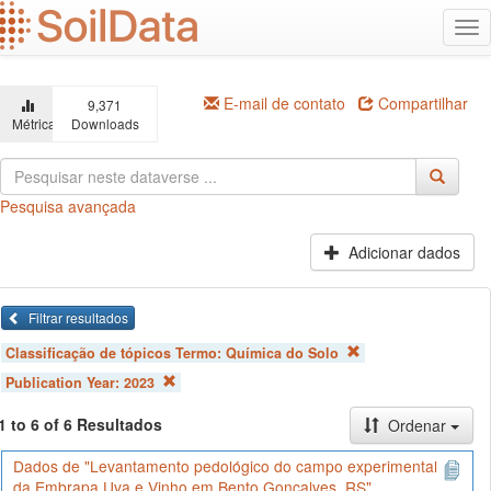
Ir
Alt
para
na
o
conteúdo
principal
E-mail de contato
Compartilhar
9,371
Métricas
Downloads
Pesquisa avançada
Adicionar dados
Filtrar resultados
Classificação de tópicos Termo:
Química do Solo
Publication Year:
2023
1 to 6 of 6 Resultados
Ordenar
Dados de "Levantamento pedológico do campo experimental
da Embrapa Uva e Vinho em Bento Gonçalves, RS"