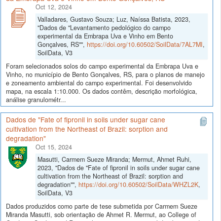
Oct 12, 2024
Valladares, Gustavo Souza; Luz, Naíssa Batista, 2023,
"Dados de "Levantamento pedológico do campo
experimental da Embrapa Uva e Vinho em Bento
Gonçalves, RS"",
https://doi.org/10.60502/SoilData/7AL7MI
,
SoilData, V3
Foram selecionados solos do campo experimental da Embrapa Uva e
Vinho, no município de Bento Gonçalves, RS, para o planos de manejo
e zoneamento ambiental do campo experimental. Foi desenvolvido
mapa, na escala 1:10.000. Os dados contêm, descrição morfológica,
análise granulométr...
Dados de "Fate of fipronil in soils under sugar cane
cultivation from the Northeast of Brazil: sorption and
degradation"
Oct 15, 2024
Masutti, Carmem Sueze Miranda; Mermut, Ahmet Ruhi,
2023, "Dados de "Fate of fipronil in soils under sugar cane
cultivation from the Northeast of Brazil: sorption and
degradation"",
https://doi.org/10.60502/SoilData/WHZL2K
,
SoilData, V3
Dados produzidos como parte de tese submetida por Carmem Sueze
Miranda Masutti, sob orientação de Ahmet R. Mermut, ao College of