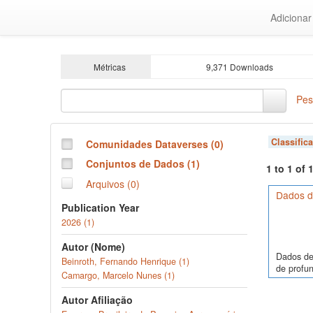
Ir
Adiciona
para
o
conteúdo
principal
Métricas
9,371 Downloads
Pes
Classific
Comunidades Dataverses (0)
Conjuntos de Dados (1)
1 to 1 of
Arquivos (0)
Dados de
Publication Year
2026 (1)
Autor (Nome)
Dados de
Beinroth, Fernando Henrique (1)
de profun
Camargo, Marcelo Nunes (1)
Autor Afiliação