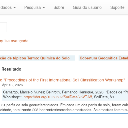
r dados
Pesquisa
Sobre
Guia do usuário
Suporte
quisa avançada
ação de tópicos Termo:
Química do Solo
Cobertura Geográfica Estad
 1 Resultado
 "Proceedings of the First International Soil Classification Workshop"
Apr 13, 2026
Camargo, Marcelo Nunes; Beinroth, Fernando Henrique, 2026, "Dados de "Proce
Workshop"",
https://doi.org/10.60502/SoilData/76VTJW
, SoilData, V1
 31 perfis de solo georreferenciados. Em cada um dos perfis de solo, foram c
didade, totalizando 208 horizontes/camadas amostradas. As amostras foram sub