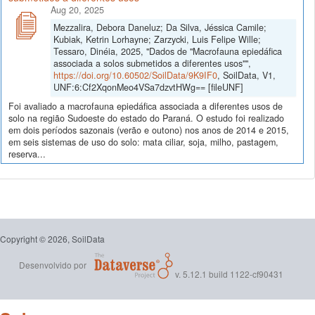
Aug 20, 2025
Mezzalira, Debora Daneluz; Da Silva, Jéssica Camile;
Kubiak, Ketrin Lorhayne; Zarzycki, Luis Felipe Wille;
Tessaro, Dinéia, 2025, "Dados de "Macrofauna epiedáfica
associada a solos submetidos a diferentes usos"",
https://doi.org/10.60502/SoilData/9K9IF0
, SoilData, V1,
UNF:6:Cf2XqonMeo4VSa7dzvtHWg== [fileUNF]
Foi avaliado a macrofauna epiedáfica associada a diferentes usos de
solo na região Sudoeste do estado do Paraná. O estudo foi realizado
em dois períodos sazonais (verão e outono) nos anos de 2014 e 2015,
em seis sistemas de uso do solo: mata ciliar, soja, milho, pastagem,
reserva...
Copyright © 2026, SoilData
Desenvolvido por
v. 5.12.1 build 1122-cf90431