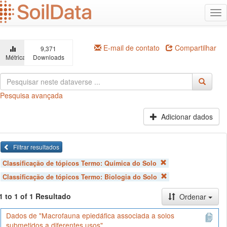
Ir
Alt
para
na
o
conteúdo
principal
E-mail de contato
Compartilhar
9,371
Métricas
Downloads
Pesquisa avançada
Adicionar dados
Filtrar resultados
Classificação de tópicos Termo:
Química do Solo
Classificação de tópicos Termo:
Biologia do Solo
1 to 1 of 1 Resultado
Ordenar
Dados de "Macrofauna epiedáfica associada a solos
submetidos a diferentes usos"