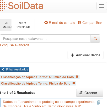
Ir
Alt
para
na
o
conteúdo
principal
E-mail de contato
Compartilhar
9,371
Métricas
Downloads
Pesquisa avançada
Adicionar dados
Filtrar resultados
Classificação de tópicos Termo:
Química do Solo
Classificação de tópicos Termo:
Física do Solo
1 to 3 of 3 Resultados
Ordenar
Dados de "Levantamento pedológico do campo experimental
da Embrapa Uva e Vinho em Bento Gonçalves, RS"