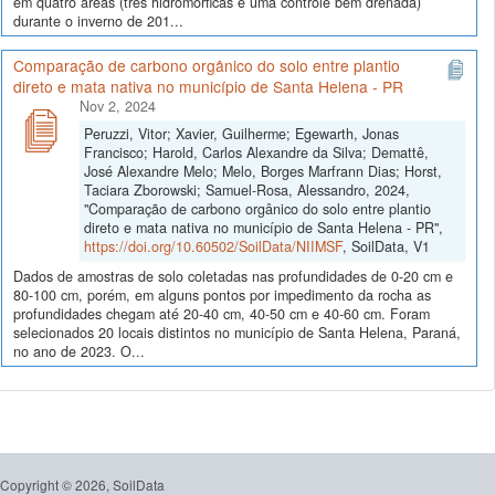
em quatro áreas (três hidromórficas e uma controle bem drenada)
durante o inverno de 201...
Comparação de carbono orgânico do solo entre plantio
direto e mata nativa no município de Santa Helena - PR
Nov 2, 2024
Peruzzi, Vitor; Xavier, Guilherme; Egewarth, Jonas
Francisco; Harold, Carlos Alexandre da Silva; Demattê,
José Alexandre Melo; Melo, Borges Marfrann Dias; Horst,
Taciara Zborowski; Samuel-Rosa, Alessandro, 2024,
"Comparação de carbono orgânico do solo entre plantio
direto e mata nativa no município de Santa Helena - PR",
https://doi.org/10.60502/SoilData/NIIMSF
, SoilData, V1
Dados de amostras de solo coletadas nas profundidades de 0-20 cm e
80-100 cm, porém, em alguns pontos por impedimento da rocha as
profundidades chegam até 20-40 cm, 40-50 cm e 40-60 cm. Foram
selecionados 20 locais distintos no município de Santa Helena, Paraná,
no ano de 2023. O...
Copyright © 2026, SoilData