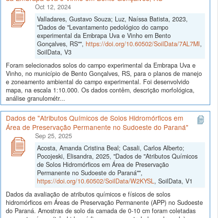
Oct 12, 2024
Valladares, Gustavo Souza; Luz, Naíssa Batista, 2023,
"Dados de "Levantamento pedológico do campo
experimental da Embrapa Uva e Vinho em Bento
Gonçalves, RS"",
https://doi.org/10.60502/SoilData/7AL7MI
,
SoilData, V3
Foram selecionados solos do campo experimental da Embrapa Uva e
Vinho, no município de Bento Gonçalves, RS, para o planos de manejo
e zoneamento ambiental do campo experimental. Foi desenvolvido
mapa, na escala 1:10.000. Os dados contêm, descrição morfológica,
análise granulométr...
Dados de "Atributos Químicos de Solos Hidromórficos em
Área de Preservação Permanente no Sudoeste do Paraná"
Sep 25, 2025
Acosta, Amanda Cristina Beal; Casali, Carlos Alberto;
Pocojeski, Elisandra, 2025, "Dados de "Atributos Químicos
de Solos Hidromórficos em Área de Preservação
Permanente no Sudoeste do Paraná"",
https://doi.org/10.60502/SoilData/W2KYSL
, SoilData, V1
Dados da avaliação de atributos químicos e físicos de solos
hidromórficos em Áreas de Preservação Permanente (APP) no Sudoeste
do Paraná. Amostras de solo da camada de 0-10 cm foram coletadas