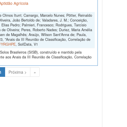
Aptidão Agrícola
 Olmos Iturri; Camargo, Marcelo Nunes; Pötter, Reinaldo
iveira, João Bertoldo de; Valadares, J. M.; Conceição,
 Elias Pedro; Palmieri, Francesco; Rodrigues, Tarcísio
 de Oliveira; Peres, Roberto Nades; Duriez, Maria Amélia
sen de Magalhẽs; Araújo, Wilson Sant'Anna de; Paula,
, "Anais da III Reunião de Classificação, Correlação de
ta/YRGHPE
, SoilData, V1
olos Brasileiros (SISB), construído e mantido pela
te aos Anais da III Reunião de Classificação, Correlação
(Atual)
4
Próxima >
»