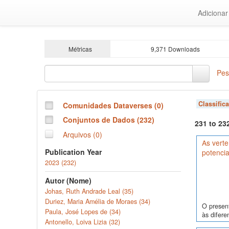
Ir
Adiciona
para
o
conteúdo
principal
Métricas
9,371 Downloads
Pes
Classific
Comunidades Dataverses (0)
Conjuntos de Dados (232)
231 to 23
Arquivos (0)
As verte
Publication Year
potencia
2023 (232)
Autor (Nome)
Johas, Ruth Andrade Leal (35)
Duriez, Maria Amélia de Moraes (34)
O present
Paula, José Lopes de (34)
às difere
Antonello, Loiva Lizia (32)