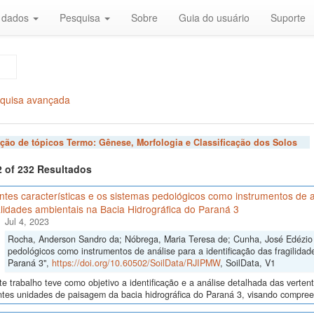
r dados
Pesquisa
Sobre
Guia do usuário
Suporte
quisa avançada
ação de tópicos Termo:
Gênese, Morfologia e Classificação dos Solos
2 of 232 Resultados
ntes características e os sistemas pedológicos como instrumentos de an
lidades ambientais na Bacia Hidrográfica do Paraná 3
Jul 4, 2023
Rocha, Anderson Sandro da; Nóbrega, Maria Teresa de; Cunha, José Edézio da
pedológicos como instrumentos de análise para a identificação das fragilidad
Paraná 3",
https://doi.org/10.60502/SoilData/RJIPMW
, SoilData, V1
e trabalho teve como objetivo a identificação e a análise detalhada das verten
ntes unidades de paisagem da bacia hidrográfica do Paraná 3, visando compreen