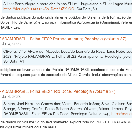
SH.22 Porto Alegre e parte das folhas SH.21 Uruguaiana e SI.22 Lagoa Mirim
https://doi.org/10.60502/SoilData/9ZXJOG
, SoilData, V1
de dados públicos do solo originalmente obtidos do Sistema de Informação de S
Solos (Rio de Janeiro) e Embrapa Informática Agropecuária (Campinas), refer
SIL - Lev...
 RADAMBRASIL. Folha SF.22 Paranapanema; Pedologia (volume 37)
Jul 4, 2023
Oliveira, Virlei Álvaro de; Macedo, Eduardo Leandro da Rosa; Laus Neto, Jos
2023, "Projeto RADAMBRASIL. Folha SF.22 Paranapanema; Pedologia (volu
SoilData, V1
dológicos de levantamento do Projeto RADAMBRASIL cobrindo o oeste do Esta
Paraná e pequena parte do sudoeste de Minas Gerais. Inclui observações compil
 RADAMBRASIL. Folha SE.24 Rio Doce. Pedologia (volume 34)
Jul 4, 2023
Santos, Joel Hamilton Gomes dos; Vieira, Eduardo Inácio; Silva, Glailson B
Stange, Alfredo; Corrêa, Paulo Roberto Soares; Oliveira, Vilmar; Lemos, Ra
RADAMBRASIL. Folha SE.24 Rio Doce. Pedologia (volume 34)",
https://doi
 de dados do volume 34 do levantamento exploratório do PROJETO RADAMBRASI
lta digitalizar mineralogia da areia.