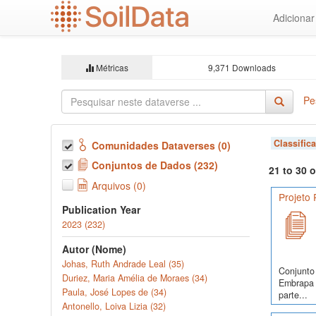
Ir
Adiciona
para
o
conteúdo
principal
Métricas
9,371 Downloads
Pe
Classific
Comunidades Dataverses (0)
Conjuntos de Dados (232)
21 to 30 
Arquivos (0)
Projeto
Publication Year
2023 (232)
Autor (Nome)
Johas, Ruth Andrade Leal (35)
Conjunto 
Duriez, Maria Amélia de Moraes (34)
Embrapa S
Paula, José Lopes de (34)
parte...
Antonello, Loiva Lizia (32)