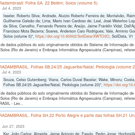
Radambrasil: Folha SA. 22 Belém; Solos (volume 5)
Jul 4, 2023
Isseler, Roberto Silva; Andrade, Aluizio Roberto Ferreira de; Montalvão, Ra
Guilherme Galeão da; Lima, Mario Ivan Cardoso de; Leal, José Waterloo Lopes
da Silva; Carvalho, Fernando Pereira de; Araújo, Jaime Franklin Vidal; Dall'
Francisco Mota Bezerra; Soares, Anderson Caio Rodrigues; Vale, Arminio Go
Solos (volume 5)",
https://doi.org/10.60502/SoilData/XWTO3O
, SoilData, V1
de dados públicos do solo originalmente obtidos do Sistema de Informação de S
olos (Rio de Janeiro) e Embrapa Informática Agropecuária (Campinas), refere
 RADAMBRASIL. Folhas SB.24/25 Jaguaribe/Natal; Pedologia (volume 2
Jul 4, 2023
Souza, Celso Gutemberg; Viana, Carlos Duval Bacelar; Wake, Minoru; Costa
Folhas SB.24/25 Jaguaribe/Natal; Pedologia (volume 23)",
https://doi.org/1
de dados públicos do solo originalmente obtidos do Sistema de Informação de S
Solos (Rio de Janeiro) e Embrapa Informática Agropecuária (Campinas), refer
SIL - Lev...
 RADAMBRASIL. Folha SH.22 Porto Alegre e parte das folhas SH.21 Ur
Jun 27, 2023
Ker, João Carlos; Almeida, Jaime Antonio de; Fasolo, Pedro Jorge; Hochmül