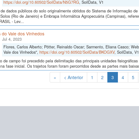
https://doi.org/10.60502/SoilData/N5G7RG
, SoilData, V1
de dados públicos do solo originalmente obtidos do Sistema de Informação de S
Solos (Rio de Janeiro) e Embrapa Informática Agropecuária (Campinas), refer
SIL - Lev...
s do Vale dos Vinhedos
Jul 4, 2023
Flores, Carlos Alberto; Pötter, Reinaldo Oscar; Sarmento, Eliana Casco; Web
Vale dos Vinhedos",
https://doi.org/10.60502/SoilData/BKOGXV
, SoilData, V1
o de campo foi precedido pela delimitação das principais unidades fisiográfica
 na fase inicial. Os trajetos foram foram percorridos desde as partes mais baixa
(Atual)
«
< Anterior
1
2
3
4
5