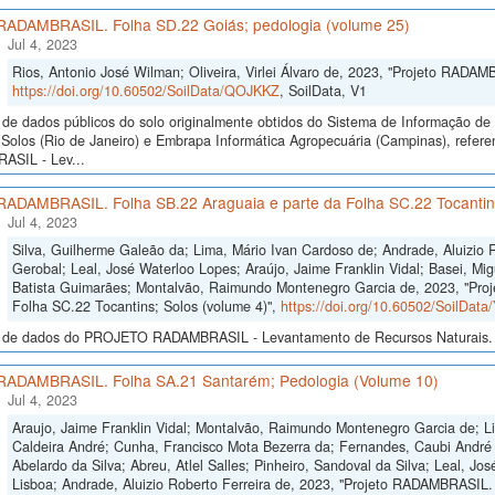
 RADAMBRASIL. Folha SD.22 Goiás; pedologia (volume 25)
Jul 4, 2023
Rios, Antonio José Wilman; Oliveira, Virlei Álvaro de, 2023, "Projeto RADA
https://doi.org/10.60502/SoilData/QOJKKZ
, SoilData, V1
de dados públicos do solo originalmente obtidos do Sistema de Informação de S
Solos (Rio de Janeiro) e Embrapa Informática Agropecuária (Campinas), refer
SIL - Lev...
 RADAMBRASIL. Folha SB.22 Araguaia e parte da Folha SC.22 Tocantins
Jul 4, 2023
Silva, Guilherme Galeão da; Lima, Mário Ivan Cardoso de; Andrade, Aluizio R
Gerobal; Leal, José Waterloo Lopes; Araújo, Jaime Franklin Vidal; Basei, Mig
Batista Guimarães; Montalvão, Raimundo Montenegro Garcia de, 2023, "Pro
Folha SC.22 Tocantins; Solos (volume 4)",
https://doi.org/10.60502/SoilDa
 de dados do PROJETO RADAMBRASIL - Levantamento de Recursos Naturais. 
 RADAMBRASIL. Folha SA.21 Santarém; Pedologia (Volume 10)
Jul 4, 2023
Araujo, Jaime Franklin Vidal; Montalvão, Raimundo Montenegro Garcia de; L
Caldeira André; Cunha, Francisco Mota Bezerra da; Fernandes, Caubi André C
Abelardo da Silva; Abreu, Atlel Salles; Pinheiro, Sandoval da Silva; Leal, Jo
Lisboa; Andrade, Aluizio Roberto Ferreira de, 2023, "Projeto RADAMBRASIL.