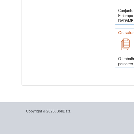
Conjunto 
Embrapa 
RADAMBRA
Os solo
O trabalh
percorrer
Copyright © 2026, SoilData