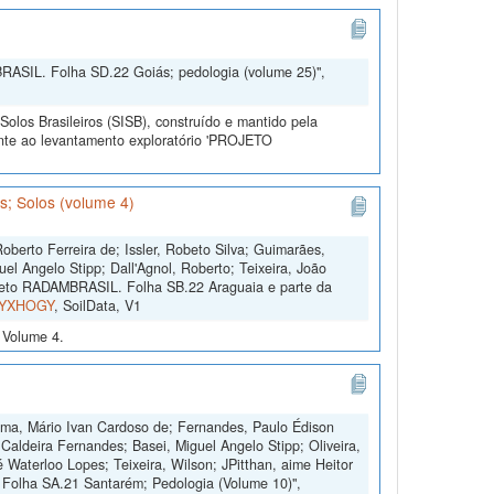
MBRASIL. Folha SD.22 Goiás; pedologia (volume 25)",
olos Brasileiros (SISB), construído e mantido pela
ente ao levantamento exploratório 'PROJETO
; Solos (volume 4)
oberto Ferreira de; Issler, Robeto Silva; Guimarães,
uel Angelo Stipp; Dall'Agnol, Roberto; Teixeira, João
jeto RADAMBRASIL. Folha SB.22 Araguaia e parte da
ta/YXHOGY
, SoilData, V1
Volume 4.
ima, Mário Ivan Cardoso de; Fernandes, Paulo Édison
aldeira Fernandes; Basei, Miguel Angelo Stipp; Oliveira,
sé Waterloo Lopes; Teixeira, Wilson; JPitthan, aime Heitor
 Folha SA.21 Santarém; Pedologia (Volume 10)",