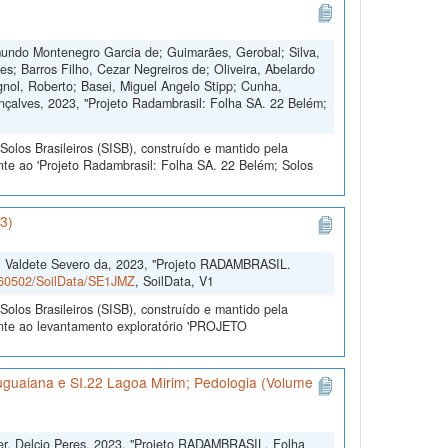
imundo Montenegro Garcia de; Guimarães, Gerobal; Silva,
; Barros Filho, Cezar Negreiros de; Oliveira, Abelardo
Agnol, Roberto; Basei, Miguel Angelo Stipp; Cunha,
nçalves, 2023, "Projeto Radambrasil: Folha SA. 22 Belém;
olos Brasileiros (SISB), construído e mantido pela
nte ao 'Projeto Radambrasil: Folha SA. 22 Belém; Solos
3)
, Valdete Severo da, 2023, "Projeto RADAMBRASIL.
0.60502/SoilData/SE1JMZ
, SoilData, V1
olos Brasileiros (SISB), construído e mantido pela
ente ao levantamento exploratório 'PROJETO
uguaiana e SI.22 Lagoa Mirim; Pedologia (Volume
ler, Delcio Peres, 2023, "Projeto RADAMBRASIL. Folha