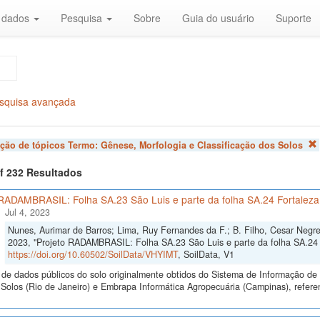
r dados
Pesquisa
Sobre
Guia do usuário
Suporte
squisa avançada
ação de tópicos Termo:
Gênese, Morfologia e Classificação dos Solos
of 232 Resultados
 RADAMBRASIL: Folha SA.23 São Luis e parte da folha SA.24 Fortaleza
Jul 4, 2023
Nunes, Aurimar de Barros; Lima, Ruy Fernandes da F.; B. Filho, Cesar Negre
2023, "Projeto RADAMBRASIL: Folha SA.23 São Luis e parte da folha SA.24 F
https://doi.org/10.60502/SoilData/VHYIMT
, SoilData, V1
de dados públicos do solo originalmente obtidos do Sistema de Informação de S
olos (Rio de Janeiro) e Embrapa Informática Agropecuária (Campinas), referen