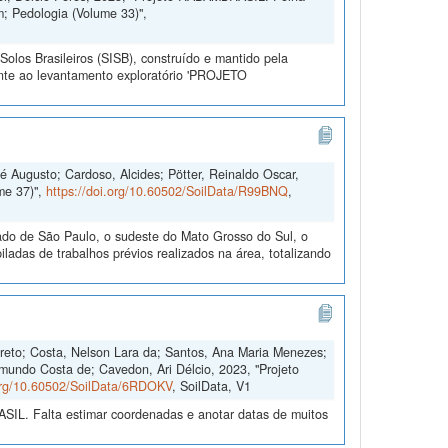
; Pedologia (Volume 33)",
olos Brasileiros (SISB), construído e mantido pela
ente ao levantamento exploratório 'PROJETO
é Augusto; Cardoso, Alcides; Pötter, Reinaldo Oscar,
me 37)",
https://doi.org/10.60502/SoilData/R99BNQ
,
do de São Paulo, o sudeste do Mato Grosso do Sul, o
adas de trabalhos prévios realizados na área, totalizando
arreto; Costa, Nelson Lara da; Santos, Ana Maria Menezes;
ymundo Costa de; Cavedon, Ari Délcio, 2023, "Projeto
.org/10.60502/SoilData/6RDOKV
, SoilData, V1
L. Falta estimar coordenadas e anotar datas de muitos