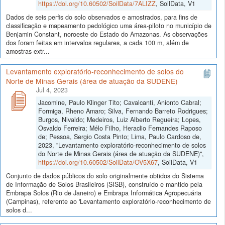
https://doi.org/10.60502/SoilData/7ALIZZ
, SoilData, V1
Dados de seis perfis do solo observados e amostrados, para fins de
classificação e mapeamento pedológico uma área-piloto no município de
Benjamin Constant, noroeste do Estado do Amazonas. As observações
dos foram feitas em intervalos regulares, a cada 100 m, além de
amostras extr...
Levantamento exploratório-reconhecimento de solos do
Norte de Minas Gerais (área de atuação da SUDENE)
Jul 4, 2023
Jacomine, Paulo Klinger Tito; Cavalcanti, Anionto Cabral;
Formiga, Rheno Amaro; Silva, Fernando Barreto Rodrigues;
Burgos, Nivaldo; Medeiros, Luiz Alberto Regueira; Lopes,
Osvaldo Ferreira; Mélo Filho, Heraclio Fernandes Raposo
de; Pessoa, Sergio Costa Pinto; Lima, Paulo Cardoso de,
2023, "Levantamento exploratório-reconhecimento de solos
do Norte de Minas Gerais (área de atuação da SUDENE)",
https://doi.org/10.60502/SoilData/OV5X67
, SoilData, V1
Conjunto de dados públicos do solo originalmente obtidos do Sistema
de Informação de Solos Brasileiros (SISB), construído e mantido pela
Embrapa Solos (Rio de Janeiro) e Embrapa Informática Agropecuária
(Campinas), referente ao 'Levantamento exploratório-reconhecimento de
solos d...