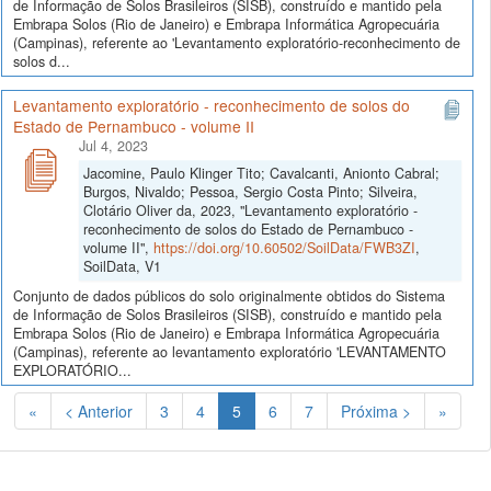
de Informação de Solos Brasileiros (SISB), construído e mantido pela
Embrapa Solos (Rio de Janeiro) e Embrapa Informática Agropecuária
(Campinas), referente ao 'Levantamento exploratório-reconhecimento de
solos d...
Levantamento exploratório - reconhecimento de solos do
Estado de Pernambuco - volume II
Jul 4, 2023
Jacomine, Paulo Klinger Tito; Cavalcanti, Anionto Cabral;
Burgos, Nivaldo; Pessoa, Sergio Costa Pinto; Silveira,
Clotário Oliver da, 2023, "Levantamento exploratório -
reconhecimento de solos do Estado de Pernambuco -
volume II",
https://doi.org/10.60502/SoilData/FWB3ZI
,
SoilData, V1
Conjunto de dados públicos do solo originalmente obtidos do Sistema
de Informação de Solos Brasileiros (SISB), construído e mantido pela
Embrapa Solos (Rio de Janeiro) e Embrapa Informática Agropecuária
(Campinas), referente ao levantamento exploratório 'LEVANTAMENTO
EXPLORATÓRIO...
(Atual)
«
< Anterior
3
4
5
6
7
Próxima >
»