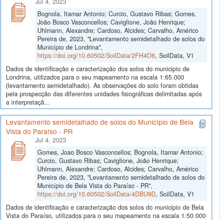
Jul 4, 2023
Bognola, Itamar Antonio; Curcio, Gustavo Ribas; Gomes,
João Bosco Vasconcellos; Caviglione, João Henrique;
Uhlmann, Alexandre; Cardoso, Alcides; Carvalho, Américo
Pereira de, 2023, "Levantamento semidetalhado de solos do
Município de Londrina",
https://doi.org/10.60502/SoilData/2FH4O6
, SoilData, V1
Dados de identificação e caracterização dos solos do municipio de
Londrina, utilizados para o seu mapeamento na escala 1:65.000
(levantamento semidetalhado). As observações do solo foram obtidas
pela prospecção das diferentes unidades fisiográficas delimitadas após
a interpretaçã...
Levantamento semidetalhado de solos do Município de Bela
Vista do Paraíso - PR
Jul 4, 2023
Gomes, Joao Bosco Vasconcellos; Bognola, Itamar Antonio;
Curcio, Gustavo Ribas; Caviglione, João Henrique;
Uhlmann, Alexandre; Cardoso, Alcides; Carvalho, Américo
Pereira de, 2023, "Levantamento semidetalhado de solos do
Município de Bela Vista do Paraíso - PR",
https://doi.org/10.60502/SoilData/4DBU9D
, SoilData, V1
Dados de identificação e caracterização dos solos do municipio de Bela
Vista do Paraíso, utilizados para o seu mapeamento na escala 1:50.000