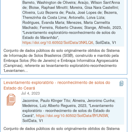
Barreto, Washington de Oliveira; Araújo, Wilson Sant'Anna
de; Bloise, Raphael Minotti; Moreira, Gisa Nara Castellini;
Oliveira, Luiz Bezerra de; Paula, José Lopes de; Bezerra,
Therezinha da Costa Lima; Antonello, Loiva Lizia;
Rodrigues, Evanda Maria; Menezes, Maria Carmelita
Machado; Ferreira, Roberto Chaves; Stange, Alfredo, 2023,
"Levantamento exploratório-reconhecimento de solos do
Estado do Maranhão",
https://doi.org/10.60502/SoilData/3NKLQ6
, SoilData, V1
Conjunto de dados públicos do solo originalmente obtidos do Sistema
de Informação de Solos Brasileiros (SISB), construído e mantido pela
Embrapa Solos (Rio de Janeiro) e Embrapa Informática Agropecuária
(Campinas), referente ao levantamento exploratório-reconhecimento
'Levantamen...
Levantamento exploratório - reconhecimento de solos do
Estado do Ceará
Jul 4, 2023
Jacomine, Paulo Klinger Tito; Almeira, Jeronimo Cunha;
Medeiros, Luiz Alberto Regueira, 2023, "Levantamento
exploratório - reconhecimento de solos do Estado do
Ceará",
https://doi.org/10.60502/SoilData/BYUNSW
,
SoilData, V1
Conjunto de dados públicos do solo originalmente obtidos do Sistema