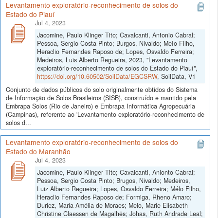
Levantamento exploratório-reconhecimento de solos do
Estado do Piauí
Jul 4, 2023
Jacomine, Paulo Klinger Tito; Cavalcanti, Antonio Cabral;
Pessoa, Sergio Costa Pinto; Burgos, Nivaldo; MeIo Filho,
Heraclio Fernandes Raposo de; Lopes, Osvaldo Ferreira;
Medeiros, Luis Alberto Regueira, 2023, "Levantamento
exploratório-reconhecimento de solos do Estado do Piauí",
https://doi.org/10.60502/SoilData/EGCSRW
, SoilData, V1
Conjunto de dados públicos do solo originalmente obtidos do Sistema
de Informação de Solos Brasileiros (SISB), construído e mantido pela
Embrapa Solos (Rio de Janeiro) e Embrapa Informática Agropecuária
(Campinas), referente ao 'Levantamento exploratório-reconhecimento de
solos d...
Levantamento exploratório-reconhecimento de solos do
Estado do Maranhão
Jul 4, 2023
Jacomine, Paulo Klinger Tito; Cavalcanti, Anionto Cabral;
Pessoa, Sergio Costa Pinto; Brugos, Nivaldo; Medeiros,
Luiz Alberto Regueira; Lopes, Osvaldo Ferreira; Mélo Filho,
Heraclio Fernandes Raposo de; Formiga, Rheno Amaro;
Duriez, Maria Amélia de Moraes; Melo, Marie Elisabeth
Christine Claessen de Magalhẽs; Johas, Ruth Andrade Leal;