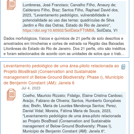
Lumbreras, José Francisco; Carvalho Filho, Amaury de;
Calderano Filho, Braz; Santos Filho, Raphael David dos,
2023, "Levantamento pedológico, vulnerabilidade e
potencialidade ao uso das terras: quadrículas de Silva
Jardim e Rio das Ostras, Estado do Rio de Janeiro",
https://doi.org/10.60502/SoilData/FT0M58
, SoilData, V1
Dados morfológicos, físicos e químicos de 21 perfis de solo descritos e
amostrados em trincheiras e cortes de estrada na Região das Baixadas
Litorâneas do Estado do Rio de Janeiro. Dos 21 perfis, oito são inéditos
e foram selecionados de acordo com as unidades de solos que o trab...
Levantamento pedológico de uma área-piloto relacionada ao
Projeto BiosBrasil (Conservation and Sustainable
management of Below-Ground Biodiversity: Phase I), Município
de Benjamin Constant (AM): Janela 6
Jul 4, 2023
Coelho, Mauricio Rizzato; Fidalgo, Elaine Cristina Cardoso;
Araújo, Fabiano de Oliveira; Santos, Humberto Gonçalves
dos; Brefin, Maria de Lourdes Mendonça Santos; Perez,
Daniel Vidal; Moreira, Fátima Maria de Souza, 2023,
"Levantamento pedológico de uma área-piloto relacionada
ao Projeto BiosBrasil (Conservation and Sustainable
management of Below-Ground Biodiversity: Phase I),
Município de Benjamin Constant (AM): Janela 6",