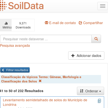
Ir
Alt
para
na
o
conteúdo
principal
E-mail de contato
Compartilhar
9,371
Métricas
Downloads
Pesquisa avançada
Adicionar dados
Filtrar resultados
Classificação de tópicos Termo:
Gênese, Morfologia e
Classificação dos Solos
41 to 50 of 232 Resultados
Ordenar
Levantamento semidetalhado de solos do Município de
Londrina