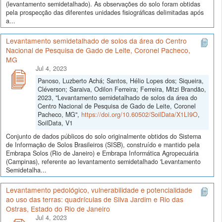
(levantamento semidetalhado). As observações do solo foram obtidas
pela prospecção das diferentes unidades fisiográficas delimitadas após
a...
Levantamento semidetalhado de solos da área do Centro
Nacional de Pesquisa de Gado de Leite, Coronel Pacheco,
MG
Jul 4, 2023
Panoso, Luzberto Achá; Santos, Hélio Lopes dos; Siqueira,
Cléverson; Saraiva, Odilon Ferreira; Ferreira, Mitzi Brandão,
2023, "Levantamento semidetalhado de solos da área do
Centro Nacional de Pesquisa de Gado de Leite, Coronel
Pacheco, MG",
https://doi.org/10.60502/SoilData/X1LI9O
,
SoilData, V1
Conjunto de dados públicos do solo originalmente obtidos do Sistema
de Informação de Solos Brasileiros (SISB), construído e mantido pela
Embrapa Solos (Rio de Janeiro) e Embrapa Informática Agropecuária
(Campinas), referente ao levantamento semidetalhado 'Levantamento
Semidetalha...
Levantamento pedológico, vulnerabilidade e potencialidade
ao uso das terras: quadrículas de Silva Jardim e Rio das
Ostras, Estado do Rio de Janeiro
Jul 4, 2023