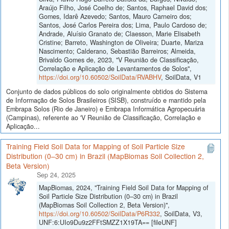
Araújo Filho, José Coelho de; Santos, Raphael David dos;
Gomes, Idarê Azevedo; Santos, Mauro Carneiro dos;
Santos, José Carlos Pereira dos; Lima, Paulo Cardoso de;
Andrade, Aluísio Granato de; Claesson, Marie Elisabeth
Cristine; Barreto, Washington de Oliveira; Duarte, Mariza
Nascimento; Calderano, Sebastião Barreiros; Almeida,
Brivaldo Gomes de, 2023, "V Reunião de Classificação,
Correlação e Aplicação de Levantamentos de Solos",
https://doi.org/10.60502/SoilData/RVABHV
, SoilData, V1
Conjunto de dados públicos do solo originalmente obtidos do Sistema
de Informação de Solos Brasileiros (SISB), construído e mantido pela
Embrapa Solos (Rio de Janeiro) e Embrapa Informática Agropecuária
(Campinas), referente ao 'V Reunião de Classificação, Correlação e
Aplicação...
Training Field Soil Data for Mapping of Soil Particle Size
Distribution (0–30 cm) in Brazil (MapBiomas Soil Collection 2,
Beta Version)
Sep 24, 2025
MapBiomas, 2024, "Training Field Soil Data for Mapping of
Soil Particle Size Distribution (0–30 cm) in Brazil
(MapBiomas Soil Collection 2, Beta Version)",
https://doi.org/10.60502/SoilData/P6R332
, SoilData, V3,
UNF:6:UIo9Du9z2FFtSMZZ1X19TA== [fileUNF]