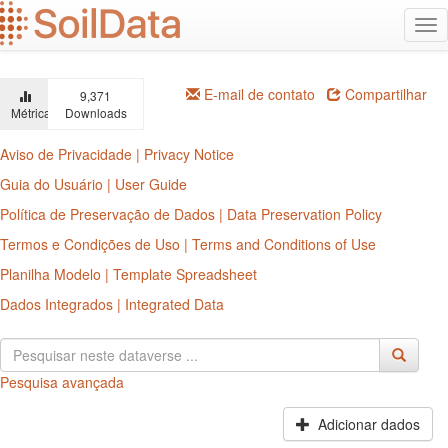
Ir
Alt
para
na
o
conteúdo
principal
E-mail de contato
Compartilhar
9,371
Métricas
Downloads
Aviso de Privacidade | Privacy Notice
Guia do Usuário | User Guide
Política de Preservação de Dados | Data Preservation Policy
Termos e Condições de Uso | Terms and Conditions of Use
Planilha Modelo | Template Spreadsheet
Dados Integrados | Integrated Data
Pesquisa avançada
Adicionar dados