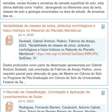
estradas, canais fluviais e amostras da camada superficial do solo, esta
última definida como “malha”, abrangendo os diferentes usos da terra,
classes de solo e geologia encontrados na área de estudo. As amostras
das es...
Variabilidade de classes de solos, atributos morfológicos e
físico-hídricos no Rebordo do Planalto Meridional
Jul 4, 2023
Deobald, Gabriel Antônio; Pedron, Fabrício de Araújo,
2023, "Variabilidade de classes de solos, atributos
morfológicos e físico-hídricos no Rebordo do Planalto
Meridional",
https://doi.org/10.60502/SoilData/WBYUPN
,
SoilData, V1
Dados produzidos como parte da dissertação apresentada por Gabriel
Antônio Deobald, sob orientação de Fabrício de Araújo Pedron, como
requisito parcial para obtenção do grau de Mestre em Ciência do Solo
no Programa de Pós-Graduação em Ciência do Solo da Universidade
Federal de Sa...
V Reunião de Classificação, Correlação e Aplicação de
Levantamentos de Solos
Jul 4, 2023
Rodrigues, Fernando Barreto; Cavalcanti, Antonio Cabral;
Silva, Flávio Hugo Barreto Batista da; Burgos, Nivaldo;