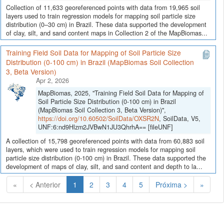
Collection of 11,633 georeferenced points with data from 19,965 soil
layers used to train regression models for mapping soil particle size
distribution (0–30 cm) in Brazil. These data supported the development
of clay, silt, and sand content maps in Collection 2 of the MapBiomas...
Training Field Soil Data for Mapping of Soil Particle Size
Distribution (0-100 cm) in Brazil (MapBiomas Soil Collection
3, Beta Version)
Apr 2, 2026
MapBiomas, 2025, "Training Field Soil Data for Mapping of
Soil Particle Size Distribution (0-100 cm) in Brazil
(MapBiomas Soil Collection 3, Beta Version)",
https://doi.org/10.60502/SoilData/OXSR2N
, SoilData, V5,
UNF:6:nd9Hlzm2JVBwN1JU3QhrhA== [fileUNF]
A collection of 15,798 georeferenced points with data from 60,883 soil
layers, which were used to train regression models for mapping soil
particle size distribution (0-100 cm) in Brazil. These data supported the
development of maps of clay, silt, and sand content and depth to la...
(Atual)
«
< Anterior
1
2
3
4
5
Próxima >
»