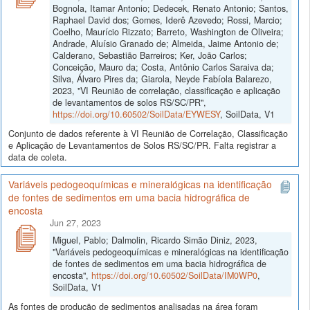
Bognola, Itamar Antonio; Dedecek, Renato Antonio; Santos,
Raphael David dos; Gomes, Iderê Azevedo; Rossi, Marcio;
Coelho, Maurício Rizzato; Barreto, Washington de Oliveira;
Andrade, Aluísio Granado de; Almeida, Jaime Antonio de;
Calderano, Sebastião Barreiros; Ker, João Carlos;
Conceição, Mauro da; Costa, Antônio Carlos Saraiva da;
Silva, Álvaro Pires da; Giarola, Neyde Fabíola Balarezo,
2023, "VI Reunião de correlação, classificação e aplicação
de levantamentos de solos RS/SC/PR",
https://doi.org/10.60502/SoilData/EYWESY
, SoilData, V1
Conjunto de dados referente à VI Reunião de Correlação, Classificação
e Aplicação de Levantamentos de Solos RS/SC/PR. Falta registrar a
data de coleta.
Variáveis pedogeoquímicas e mineralógicas na identificação
de fontes de sedimentos em uma bacia hidrográfica de
encosta
Jun 27, 2023
Miguel, Pablo; Dalmolin, Ricardo Simão Diniz, 2023,
"Variáveis pedogeoquímicas e mineralógicas na identificação
de fontes de sedimentos em uma bacia hidrográfica de
encosta",
https://doi.org/10.60502/SoilData/IM0WP0
,
SoilData, V1
As fontes de produção de sedimentos analisadas na área foram