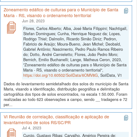
Zoneamento edáfico de culturas para o Município de Santa
Maria - RS, visando o ordenamento territorial
Jun 28, 2023
Flores, Carlos Alberto; Alba, José Maria Filippini; Nachtigall,
Stefan Domingues; Cunha, Henrique Noguez da; Lopes,
Rodrigo Thiel; Dalmolin, Ricardo Simão Diniz; Pedron,
Fabricio de Araújo; Moura-Bueno, Jean Michel; Deobald,
Gabriel Antônio; Nascimento, Pedro Paulo Ramos Ribeiro
do; Dotto, André Carnieletto; Flores, João Pedro Moro;
Bernich, Emilio Buchanelli; Lange, Matheus Ceron, 2023,
"Zoneamento edáfico de culturas para o Município de Santa
Maria - RS, visando o ordenamento territorial",
https://doi.org/10.60502/SoilData/6OMV8G
, SoilData, V1
Dados do levantamento semidetalhado dos solos do município de Santa
Maria, visando a identificação, distribuição geográfica e delimitação
cartográfica dos tipos de solos encontrados, na escala 1:50.000. Foram
realizadas ao todo 623 observações a campo, sendo __ tradagens e 72
per...
VI Reunião de correlação, classificação e aplicação de
levantamentos de solos RS/SC/PR
Jul 4, 2023
Curcio, Gustavo Ribas; Carvalho, Américo Pereira de;