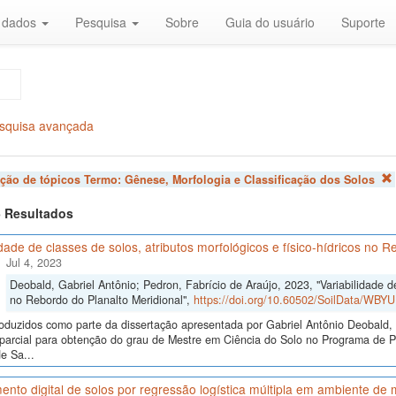
r dados
Pesquisa
Sobre
Guia do usuário
Suporte
squisa avançada
ação de tópicos Termo:
Gênese, Morfologia e Classificação dos Solos
 5 Resultados
idade de classes de solos, atributos morfológicos e físico-hídricos no 
Jul 4, 2023
Deobald, Gabriel Antônio; Pedron, Fabrício de Araújo, 2023, "Variabilidade de 
no Rebordo do Planalto Meridional",
https://doi.org/10.60502/SoilData/WBY
oduzidos como parte da dissertação apresentada por Gabriel Antônio Deobald, 
o parcial para obtenção do grau de Mestre em Ciência do Solo no Programa de
e Sa...
to digital de solos por regressão logística múltipla em ambiente de 