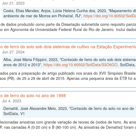
Jun 21, 2023
Costa, Elias Mendes; Anjos, Lúcia Helena Cunha dos, 2023, "Mapeamento digi
ambiente de mar de Morros em Pinheiral, RJ",
https://doi.org/10.60502/Soi
 de dados produzido como parte da Dissetação submetida como requisito parci
 em Agronomia da Universidade Federal Rural do Rio de Janeiro. Inclui dados
 de ferro do solo sob dois sistemas de cultivo na Estação Experiment
Jun 27, 2024
Alba, José Maria Filippini, 2023, "Conteúdo de ferro do solo sob dois sistem
anos de 2012 e 2013",
https://doi.org/10.60502/SoilData/S3O6GO
, SoilData
ados para a preparação de artigo publicado nos anais do XVII Simpósio Brasi
soa (PB). de 25 a 29 de abril de 2015. Apenas uma pequena área da ETB foi a
o de ferro do solo no ano de 1998
Jul 4, 2023
Demattê, José Alexandre Melo, 2023, "Conteúdo de ferro do solo no ano de
SoilData, V1
lecionadas amostras com grande variação de teores de óxidos de ferro. As amo
SP, nas camadas A (0-20 cm) e B (80-100 cm). As amostras de Dematte2 foram 