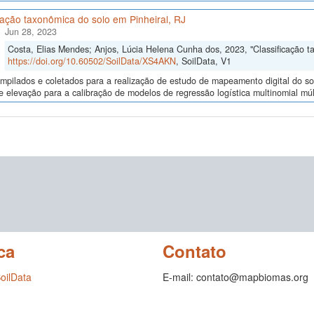
cação taxonômica do solo em Pinheiral, RJ
Jun 28, 2023
Costa, Elias Mendes; Anjos, Lúcia Helena Cunha dos, 2023, "Classificação ta
https://doi.org/10.60502/SoilData/XS4AKN
, SoilData, V1
mpilados e coletados para a realização de estudo de mapeamento digital do so
de elevação para a calibração de modelos de regressão logística multinomial múl
ca
Contato
SoilData
E-mail: contato@mapbiomas.org