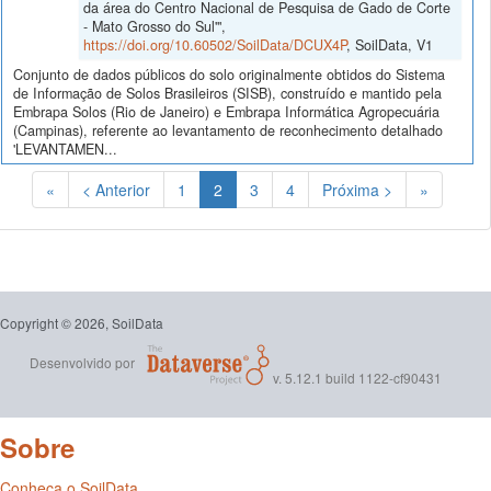
da área do Centro Nacional de Pesquisa de Gado de Corte
- Mato Grosso do Sul'",
https://doi.org/10.60502/SoilData/DCUX4P
, SoilData, V1
Conjunto de dados públicos do solo originalmente obtidos do Sistema
de Informação de Solos Brasileiros (SISB), construído e mantido pela
Embrapa Solos (Rio de Janeiro) e Embrapa Informática Agropecuária
(Campinas), referente ao levantamento de reconhecimento detalhado
'LEVANTAMEN...
(Atual)
«
< Anterior
1
2
3
4
Próxima >
»
Copyright © 2026, SoilData
Desenvolvido por
v. 5.12.1 build 1122-cf90431
Sobre
Conheça o SoilData