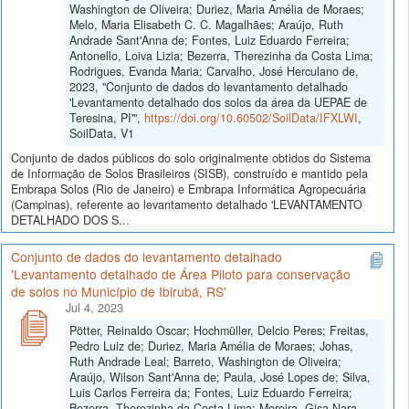
Washington de Oliveira; Duriez, Maria Amélia de Moraes;
Melo, Maria Elisabeth C. C. Magalhães; Araújo, Ruth
Andrade Sant'Anna de; Fontes, Luiz Eduardo Ferreira;
Antonello, Loiva Lizia; Bezerra, Therezinha da Costa Lima;
Rodrigues, Evanda Maria; Carvalho, José Herculano de,
2023, "Conjunto de dados do levantamento detalhado
'Levantamento detalhado dos solos da área da UEPAE de
Teresina, PI'",
https://doi.org/10.60502/SoilData/IFXLWI
,
SoilData, V1
Conjunto de dados públicos do solo originalmente obtidos do Sistema
de Informação de Solos Brasileiros (SISB), construído e mantido pela
Embrapa Solos (Rio de Janeiro) e Embrapa Informática Agropecuária
(Campinas), referente ao levantamento detalhado 'LEVANTAMENTO
DETALHADO DOS S...
Conjunto de dados do levantamento detalhado
'Levantamento detalhado de Área Piloto para conservação
de solos no Município de Ibirubá, RS'
Jul 4, 2023
Pötter, Reinaldo Oscar; Hochmüller, Delcio Peres; Freitas,
Pedro Luiz de; Duriez, Maria Amélia de Moraes; Johas,
Ruth Andrade Leal; Barreto, Washington de Oliveira;
Araújo, Wilson Sant'Anna de; Paula, José Lopes de; Silva,
Luis Carlos Ferreira da; Fontes, Luiz Eduardo Ferreira;
Bezerra, Therezinha da Costa Lima; Moreira, Gisa Nara