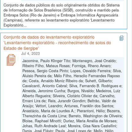
Conjunto de dados públicos do solo originalmente obtidos do Sistema
de Informação de Solos Brasileiros (SISB), construído e mantido pela
Embrapa Solos (Rio de Janeiro) e Embrapa Informática Agropecuária
(Campinas), referente ao levantamento exploratório 'Levantamento
Exploratório...
Conjunto de dados do levantamento exploratório
'Levantamento exploratório - reconhecimento de solos do
Estado de Sergipe'
Jul 4, 2023
Jacomine, Paulo Klinger Tito; Montenegro, José Onaldo;
Ribeiro Filho, Mateus Rosas; Formiga, Rheno Amaro;
Pessoa, Sergio Costa Pinto; Lopes, Osvaldo Ferreira; Silva,
Aluisio Pereira da; Mélo Filho, Heraclio Fernandes Raposo
de; Costa, Arnaldo Moniz Ribeiro da; Suhett, Gilberto;
Cavalcanti, Anionto Cabral; Silva, Fernando B. Rodrigues e;
Almeida, Jeronimo Cunha; Burgos, Nivaldo; Medeiros, Luiz
Alberto Regueira; Silveira, Clotário Olivier da; Carvalho,
Ernani Lira de; Reis, Jurandir Gondim; Beltrão, Valdir de
Araújo; Vettori, Leandro; Antunes, Franklin dos Santos;
Anastácio, Maria de Lourdes A.; Pierantoni, Hélio; Bezerra,
Therezinha da Costa Lima; Barreto, Washington de Oliveira;
Bloise, Raphael Minotti; Duriez, Maria Amélia de Moraes;
Johas, Ruth Andrade Leal; Moreira, Gisa Nara Castellini;
Dynia, José Flávio; Paula, José Lopes de; Mello, Hélio