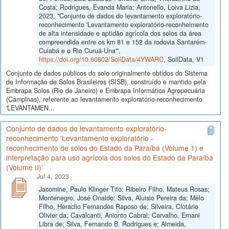
Costa; Rodrigues, Evanda Maria; Antonello, Loiva Lizia,
2023, "Conjunto de dados do levantamento exploratório-
reconhecimento 'Levantamento exploratório-reconheimento
de alta intensidade e aptidão agrícola dos solos da área
compreendida entre os km 81 e 152 da rodovia Santarém-
Cuiabá e o Rio Curuá-Una'",
https://doi.org/10.60502/SoilData/4YWARC
, SoilData, V1
Conjunto de dados públicos do solo originalmente obtidos do Sistema
de Informação de Solos Brasileiros (SISB), construído e mantido pela
Embrapa Solos (Rio de Janeiro) e Embrapa Informática Agropecuária
(Campinas), referente ao levantamento exploratório-reconhecimento
'LEVANTAMEN...
Conjunto de dados do levantamento exploratório-
reconhecimento 'Levantamento exploratório -
reconhecimento de solos do Estado da Paraíba (Volume 1) e
interpretação para uso agrícola dos solos do Estado da Paraíba
(Volume II)'
Jul 4, 2023
Jacomine, Paulo Klinger Tito; Ribeiro Filho, Mateus Rosas;
Montenegro, José Onaldo; Silva, Aluisio Pereira da; Mélo
Filho, Heraclio Fernandes Raposo de; Silveira, Clotário
Olivier da; Cavalcanti, Anionto Cabral; Carvalho, Ernani
Libra de; Silva, Fernando B. Rodrigues e; Almeida,