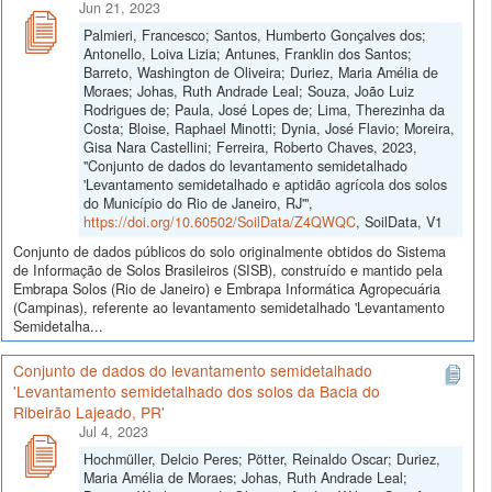
Jun 21, 2023
Palmieri, Francesco; Santos, Humberto Gonçalves dos;
Antonello, Loiva Lizia; Antunes, Franklin dos Santos;
Barreto, Washington de Oliveira; Duriez, Maria Amélia de
Moraes; Johas, Ruth Andrade Leal; Souza, João Luiz
Rodrigues de; Paula, José Lopes de; Lima, Therezinha da
Costa; Bloise, Raphael Minotti; Dynia, José Flavio; Moreira,
Gisa Nara Castellini; Ferreira, Roberto Chaves, 2023,
"Conjunto de dados do levantamento semidetalhado
'Levantamento semidetalhado e aptidão agrícola dos solos
do Município do Rio de Janeiro, RJ'",
https://doi.org/10.60502/SoilData/Z4QWQC
, SoilData, V1
Conjunto de dados públicos do solo originalmente obtidos do Sistema
de Informação de Solos Brasileiros (SISB), construído e mantido pela
Embrapa Solos (Rio de Janeiro) e Embrapa Informática Agropecuária
(Campinas), referente ao levantamento semidetalhado 'Levantamento
Semidetalha...
Conjunto de dados do levantamento semidetalhado
'Levantamento semidetalhado dos solos da Bacia do
Ribeirão Lajeado, PR'
Jul 4, 2023
Hochmüller, Delcio Peres; Pötter, Reinaldo Oscar; Duriez,
Maria Amélia de Moraes; Johas, Ruth Andrade Leal;