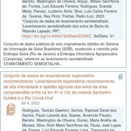
Barreto, Washington de Oliveira; Araújo, Wilson Sant'Anna
de; Fontes, Luis Eduardo Ferreira; Rodrigues, Evanda
Maria; Panoso, Luzberto Achá; Silva, Luis Carlos Ferreira
da; Tavares, Ney Pinto; Freitas, Pedro Luiz, 2023,
"Conjunto de dados do levantamento semidetalhado
'Levantamento semidetalhado dos solos da Bacia do
Ribeirão Lajeado, PR'",
https://doi.org/10.60502/SoilData/EC5XIZ
, SoilData, V1
Conjunto de dados públicos do solo originalmente obtidos do Sistema
de Informação de Solos Brasileiros (SISB), construído e mantido pela
Embrapa Solos (Rio de Janeiro) e Embrapa Informática Agropecuária
(Campinas), referente ao levantamento semidetalhado
'LEVANTAMENTO SEMIDETALHA...
Conjunto de dados do levantamento exploratório-
reconhecimento 'Levantamento exploratório-reconheimento
de alta intensidade e aptidão agrícola dos solos da área
compreendida entre os km 81 e 152 da rodovia Santarém-
Cuiabá e o Rio Curuá-Una'
Jul 4, 2023
Rodrigues, Tarcísio Ewerton; Santos, Raphael David dos;
Santos, Paulo Lacerda dos; Soares, Amarindo Fausto;
Barreto, Washington de Oliveira; Duriez, Maria Amélia de
Moraes; Silva, Ruth Maria Sant'Anna da; Paula, José Lopes
de; Fontes, Luiz Eduardo Ferreira; Lima, Therezinha da