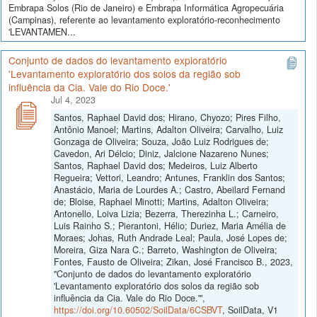
Embrapa Solos (Rio de Janeiro) e Embrapa Informática Agropecuária
(Campinas), referente ao levantamento exploratório-reconhecimento
'LEVANTAMEN...
Conjunto de dados do levantamento exploratório
'Levantamento exploratório dos solos da região sob
influência da Cia. Vale do Rio Doce.'
Jul 4, 2023
Santos, Raphael David dos; Hirano, Chyozo; Pires Filho,
Antônio Manoel; Martins, Adalton Oliveira; Carvalho, Luiz
Gonzaga de Oliveira; Souza, João Luiz Rodrigues de;
Cavedon, Ari Délcio; Diniz, Jalcione Nazareno Nunes;
Santos, Raphael David dos; Medeiros, Luiz Alberto
Regueira; Vettori, Leandro; Antunes, Franklin dos Santos;
Anastácio, Maria de Lourdes A.; Castro, Abeilard Fernand
de; Bloise, Raphael Minotti; Martins, Adalton Oliveira;
Antonello, Loiva Lizia; Bezerra, Therezinha L.; Carneiro,
Luis Rainho S.; Pierantoni, Hélio; Duriez, Maria Amélia de
Moraes; Johas, Ruth Andrade Leal; Paula, José Lopes de;
Moreira, Giza Nara C.; Barreto, Washington de Oliveira;
Fontes, Fausto de Oliveira; Zikan, José Francisco B., 2023,
"Conjunto de dados do levantamento exploratório
'Levantamento exploratório dos solos da região sob
influência da Cia. Vale do Rio Doce.'",
https://doi.org/10.60502/SoilData/6CSBVT
, SoilData, V1