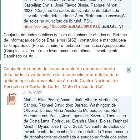
Castellini; Dynia, José Flávio; Bloise, Raphael Minotti,
2023, "Conjunto de dados do levantamento detalhado
'Levantamento detalhado de Área Piloto para conservação
de solos no Município de Ibirubá, RS'",
https://doi.org/10.60502/SoilData/0KGHGJ
, SoilData, V1
Conjunto de dados públicos do solo originalmente obtidos do Sistema
de Informação de Solos Brasileiros (SISB), construído e mantido pela
Embrapa Solos (Rio de Janeiro) e Embrapa Informática Agropecuária
(Campinas), referente ao levantamento detalhado 'Levantamento
Detalhado de Ár...
Conjunto de dados do levantamento de reconhecimento
detalhado 'Levantamento de reconhecimento-detalhada e
aptidão agrícola dos solos da área do Centro Nacional de
Pesquisa de Gado de Corte - Mato Grosso do Sul'
Jul 4, 2023
Mothci, Elias Pedro; Amaral, João Alberto Martins do;
Santos, Raphael David dos; Barreto, Washington de
Oliveira; Duriez, Maria Amélia de Moraes; Johas, Ruth
Andrade Leal; Paula, José Lopes de; Bezerra, Therezinha
da Costa Lima; Rodrigues, Evandra Maria; Bloise, Raphael
Minotti; Dynia, José Flávio, 2023, "Conjunto de dados do
levantamento de reconhecimento detalhado 'Levantamento
de reconhecimento-detalhada e aptidão agrícola dos solos