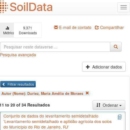
Ir
Alt
para
na
o
conteúdo
principal
E-mail de contato
Compartilhar
9,371
Métricas
Downloads
Pesquisa avançada
Adicionar dados
Filtrar resultados
Autor (Nome):
Duriez, Maria Amélia de Moraes
11 to 20 of 34 Resultados
Ordenar
Conjunto de dados do levantamento semidetalhado
'Levantamento semidetalhado e aptidão agrícola dos solos
do Município do Rio de Janeiro, RJ'