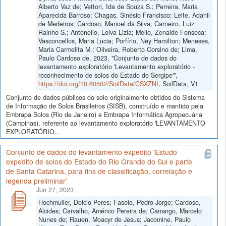
Alberto Vaz de; Vettori, Ida de Souza S.; Perreira, Maria
Aparecida Barroso; Chagas, Sinésio Francisco; Leite, Adahil
de Medeiros; Cardoso, Manoel da Silva; Carneiro, Luiz
Rainho S.; Antonello, Loiva Lizia; Mello, Zenaide Fonseca;
Vasconcellos, Maria Lucia; Porfírio, Ney Hamilton; Meneses,
Maria Carmelita M.; Oliveira, Roberto Corsino de; Lima,
Paulo Cardoso de, 2023, "Conjunto de dados do
levantamento exploratório 'Levantamento exploratório -
reconhecimento de solos do Estado de Sergipe'",
https://doi.org/10.60502/SoilData/CSXZNI
, SoilData, V1
Conjunto de dados públicos do solo originalmente obtidos do Sistema
de Informação de Solos Brasileiros (SISB), construído e mantido pela
Embrapa Solos (Rio de Janeiro) e Embrapa Informática Agropecuária
(Campinas), referente ao levantamento exploratório 'LEVANTAMENTO
EXPLORATÓRIO...
Conjunto de dados do levantamento expedito 'Estudo
expedito de solos do Estado do Rio Grande do Sul e parte
de Santa Catarina, para fins de classificação, correlação e
legenda preliminar'
Jun 27, 2023
Hochmuller, Delcio Peres; Fasolo, Pedro Jorge; Cardoso,
Alcides; Carvalho, Américo Pereira de; Camargo, Marcelo
Nunes de; Rauen, Moacyr de Jesus; Jacomine, Paulo