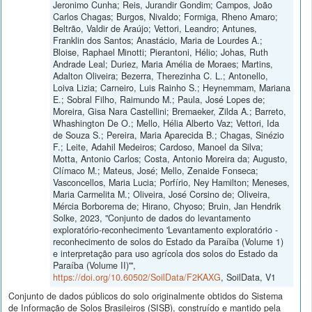
Jeronimo Cunha; Reis, Jurandir Gondim; Campos, João
Carlos Chagas; Burgos, Nivaldo; Formiga, Rheno Amaro;
Beltrão, Valdir de Araújo; Vettori, Leandro; Antunes,
Franklin dos Santos; Anastácio, Maria de Lourdes A.;
Bloise, Raphael Minotti; Pierantoni, Hélio; Johas, Ruth
Andrade Leal; Duriez, Maria Amélia de Moraes; Martins,
Adalton Oliveira; Bezerra, Therezinha C. L.; Antonello,
Loiva Lizia; Carneiro, Luis Rainho S.; Heynemmam, Mariana
E.; Sobral Filho, Raimundo M.; Paula, José Lopes de;
Moreira, Gisa Nara Castellini; Bremaeker, Zilda A.; Barreto,
Whashington De O.; Mello, Hélia Alberto Vaz; Vettori, Ida
de Souza S.; Pereira, Maria Aparecida B.; Chagas, Sinézio
F.; Leite, Adahil Medeiros; Cardoso, Manoel da Silva;
Motta, Antonio Carlos; Costa, Antonio Moreira da; Augusto,
Clímaco M.; Mateus, José; Mello, Zenaide Fonseca;
Vasconcellos, Maria Lucia; Porfírio, Ney Hamilton; Meneses,
Maria Carmelita M.; Oliveira, José Corsino de; Oliveira,
Mércia Borborema de; Hirano, Chyoso; Bruin, Jan Hendrik
Solke, 2023, "Conjunto de dados do levantamento
exploratório-reconhecimento 'Levantamento exploratório -
reconhecimento de solos do Estado da Paraíba (Volume 1)
e interpretação para uso agrícola dos solos do Estado da
Paraíba (Volume II)'",
https://doi.org/10.60502/SoilData/F2KAXG
, SoilData, V1
Conjunto de dados públicos do solo originalmente obtidos do Sistema
de Informação de Solos Brasileiros (SISB), construído e mantido pela