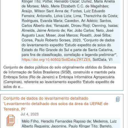
Klinger Tito; Potter, Reinaldo Oscar; Duriez, Maria Amélia
de Moraes; Melo, Merie Elizabeth C.C. de Magalhães;
Araújo, Wilson Sant Anna de; Fontes, Luiz Eduardo
Ferreira; Antonello, Loiva Lizia; Lima, Therezinha da Costa;
Rodrigues, Evanda Maria; Cavedon, Ari Adécio; Santos,
Carlos Alberto dos; Yamazaki, Dirceu Rioji; Oenning, Isaias;
Almeida, Jaime Antonio de; Ker, João Carlos; Neto, José
Augusto Laus; Moser, José Marcos; Rosatti, José Silba;
Correa, Paulo Roberto Soraes, 2023, "Conjunto de dados
do levantamento expedito 'Estudo expedito de solos do
Estado do Rio Grande do Sul e parte de Santa Catarina,
para fins de classificação, correlação e legenda preliminar'",
https://doi.org/10.60502/SoilData/ZRTZE5
, SoilData, V1
Conjunto de dados públicos do solo originalmente obtidos do Sistema
de Informação de Solos Brasileiros (SISB), construído e mantido pela
Embrapa Solos (Rio de Janeiro) e Embrapa Informática Agropecuária
(Campinas), referente ao levantamento expedito 'Estudo expedito de
solos do e...
Conjunto de dados do levantamento detalhado
'Levantamento detalhado dos solos da área da UEPAE de
Teresina, PI'
Jul 4, 2023
Mélo Filho, Heraclio Fernandes Raposo de; Medeiros, Luiz
Alberto Regueira; Jacomine, Paulo Klinger Tito; Barreto,