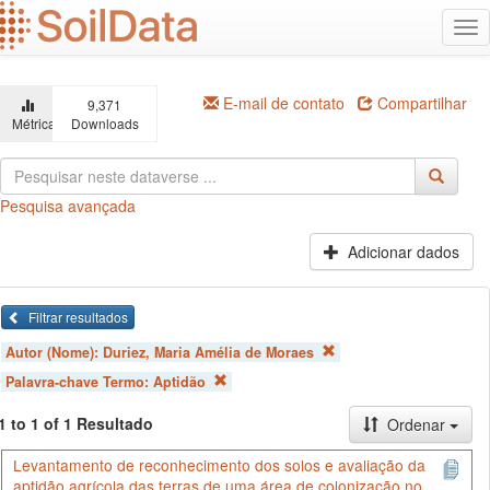
Ir
Alt
para
na
o
conteúdo
principal
E-mail de contato
Compartilhar
9,371
Métricas
Downloads
Pesquisa avançada
Adicionar dados
Filtrar resultados
Autor (Nome):
Duriez, Maria Amélia de Moraes
Palavra-chave Termo:
Aptidão
1 to 1 of 1 Resultado
Ordenar
Levantamento de reconhecimento dos solos e avaliação da
aptidão agrícola das terras de uma área de colonização no